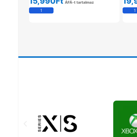
15,990
Ft
19,
ÁFÁ-t tartalmaz
Kosárba Teszem