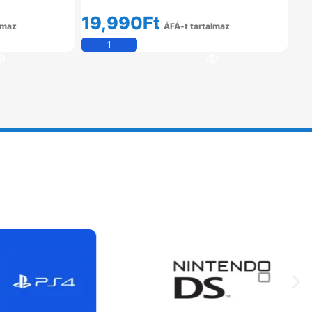
19,990
Ft
lmaz
ÁFÁ-t tartalmaz
em
Kosárba Teszem