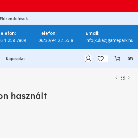
Előrendelések
Telefon:
Telefon:
Email:
06 1 258 7809
06/30/94-22-55-8
info(kukac)gamepark.hu
Kapcsolat
0
Ft
on használt