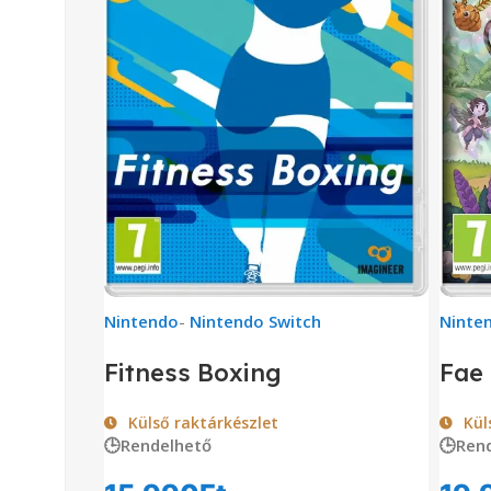
Nintendo
-
Nintendo Switch
Ninte
Fitness Boxing
Fae
Külső raktárkészlet
Kül
🕒Rendelhető
🕒Ren