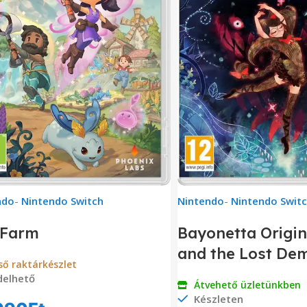
ndo
-
Nintendo Switch
Nintendo
-
Nintendo Swit
 Farm
Bayonetta Origin
and the Lost De
ső raktárkészlet
delhető
Átvehető üzletünkben
Készleten