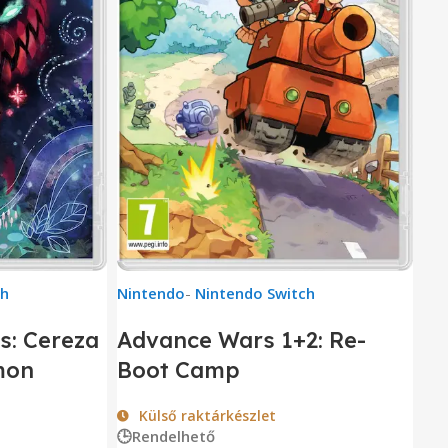
ch
Nintendo
-
Nintendo Switch
s: Cereza
Advance Wars 1+2: Re-
mon
Boot Camp
Külső raktárkészlet
🕒Rendelhető