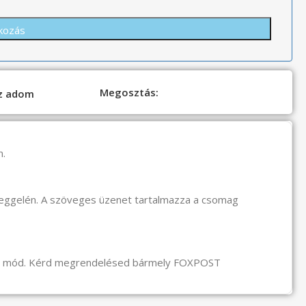
Megosztás:
oz adom
n.
reggelén. A szöveges üzenet tartalmazza a csomag
li mód. Kérd megrendelésed bármely FOXPOST