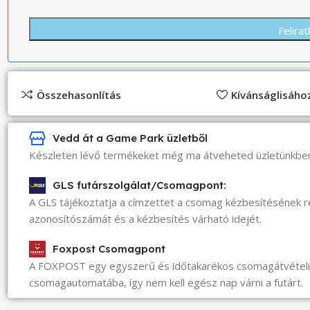
Összehasonlítás
Kívánságlisáh
Vedd át a Game Park üzletből
Készleten lévő termékeket még ma átveheted üzletünkbe
GLS futárszolgálat/Csomagpont:
A GLS tájékoztatja a címzettet a csomag kézbesítésének 
azonosítószámát és a kézbesítés várható idejét.
Foxpost Csomagpont
A FOXPOST egy egyszerű és időtakarékos csomagátvéte
csomagautomatába, így nem kell egész nap várni a futárt.