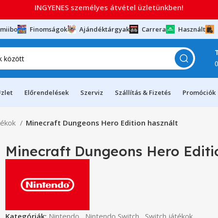
INGYENES személyes átvétel üzletünkben!
miibo
Finomságok
Ajándéktárgyak
Carrera
Használt
zlet
Előrendelések
Szerviz
Szállítás & Fizetés
Promóciók
tékok
Minecraft Dungeons Hero Edition használt
Minecraft Dungeons Hero Editi
Kategóriák:
Nintendo
,
Nintendo Switch
,
Switch játékok