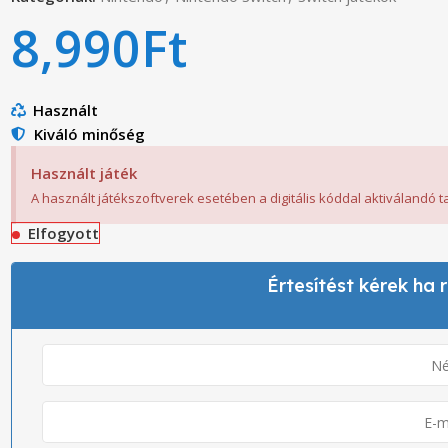
8,990
Ft
Használt
Kiváló minőség
Használt játék
A használt játékszoftverek esetében a digitális kóddal aktiválandó 
Elfogyott
Értesítést kérek ha