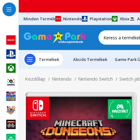
Minden Termék
Nintendo
Playstation
Xbox
A
Termékek
Akciós Termékek
Game Park Ü
Kezdőlap
Nintendo
Nintendo Switch
Switch já