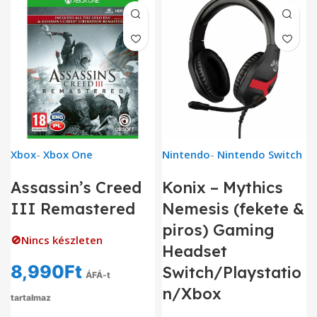
Xbox
-
Xbox One
Nintendo
-
Nintendo Switch
Assassin’s Creed
Konix – Mythics
III Remastered
Nemesis (fekete &
piros) Gaming
🚫Nincs készleten
Headset
8,990
Ft
Switch/Playstatio
ÁFÁ-t
n/Xbox
tartalmaz