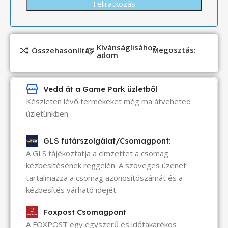
Kívánságlisához
Megosztás:
Összehasonlítás
adom
Vedd át a Game Park üzletből
Készleten lévő termékeket még ma átveheted
üzletünkben.
GLS futárszolgálat/Csomagpont:
A GLS tájékoztatja a címzettet a csomag
kézbesítésének reggelén. A szöveges üzenet
tartalmazza a csomag azonosítószámát és a
kézbesítés várható idejét.
Foxpost Csomagpont
A FOXPOST egy egyszerű és időtakarékos