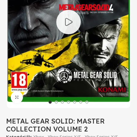
Click to enlarge
METAL GEAR SOLID: MASTER
COLLECTION VOLUME 2
Kategóriák:
Xbox
,
Xbox Series X/S
,
Xbox Series X/S