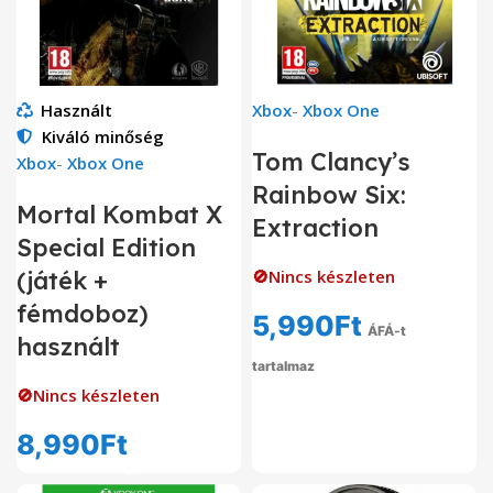
Használt
Xbox
-
Xbox One
Kiváló minőség
Tom Clancy’s
Xbox
-
Xbox One
Rainbow Six:
Mortal Kombat X
Extraction
Special Edition
(játék +
🚫Nincs készleten
fémdoboz)
5,990
Ft
ÁFÁ-t
használt
tartalmaz
🚫Nincs készleten
8,990
Ft