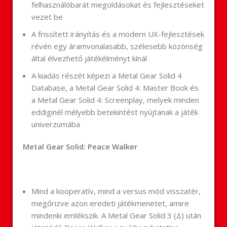
felhasználóbarát megoldásokat és fejlesztéseket
vezet be
A frissített irányítás és a modern UX-fejlesztések
révén egy áramvonalasabb, szélesebb közönség
által élvezhető játékélményt kínál
A kiadás részét képezi a Metal Gear Solid 4
Database, a Metal Gear Solid 4: Master Book és
a Metal Gear Solid 4: Screenplay, melyek minden
eddiginél mélyebb betekintést nyújtanak a játék
univerzumába
Metal Gear Solid: Peace Walker
Mind a kooperatív, mind a versus mód visszatér,
megőrizve azon eredeti játékmenetet, amire
mindenki emlékszik. A Metal Gear Solid 3 (Δ) után