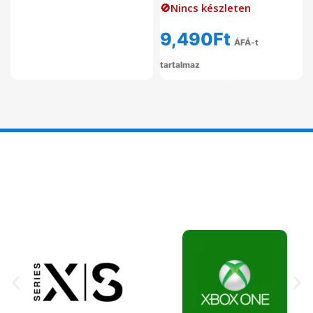
🚫Nincs készleten
9,490
Ft
ÁFÁ-t
tartalmaz