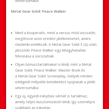
univerzumába
Metal Gear Solid: Peace Walker
Mind a kooperatív, mind a versus mód visszatér,
megőrizve azon eredeti játékmenetet, amire
mindenki emlékszik. A Metal Gear Solid 3 (Δ) után
játszódó Peace Walker egy kihagyhatatlan
felvonása a sorozatnak
Olyan bónusztartalmakat is kínál, mint a Metal
Gear Solid: Peace Walker: Master Book és
a Metal Gear Solid: Screenplay, melyek minden
eddiginél mélyebb betekintést nyújtanak a játék
univerzumába
Egy új, egyedi irányítási sémát is tartalmaz,
amely teljes kusztomizációt kínál, így személyre
szabható az irányítás