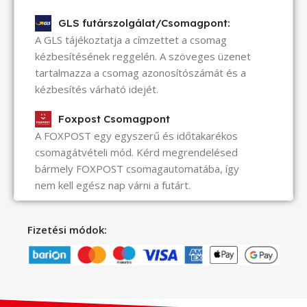
GLS futárszolgálat/Csomagpont:
A GLS tájékoztatja a címzettet a csomag
kézbesítésének reggelén. A szöveges üzenet
tartalmazza a csomag azonosítószámát és a
kézbesítés várható idejét.
Foxpost Csomagpont
A FOXPOST egy egyszerű és időtakarékos
csomagátvételi mód. Kérd megrendelésed
bármely FOXPOST csomagautomatába, így
nem kell egész nap várni a futárt.
Fizetési módok: