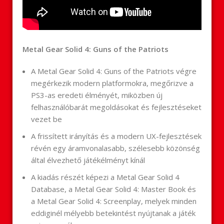
Metal Gear Solid 4: Guns of the Patriots
A Metal Gear Solid 4: Guns of the Patriots végre
megérkezik modern platformokra, megőrizve a
PS3-as eredeti élményét, miközben új
felhasználóbarát megoldásokat és fejlesztéseket
vezet be
A frissített irányítás és a modern UX-fejlesztések
révén egy áramvonalasabb, szélesebb közönség
által élvezhető játékélményt kínál
A kiadás részét képezi a Metal Gear Solid 4
Database, a Metal Gear Solid 4: Master Book és
a Metal Gear Solid 4: Screenplay, melyek minden
eddiginél mélyebb betekintést nyújtanak a játék