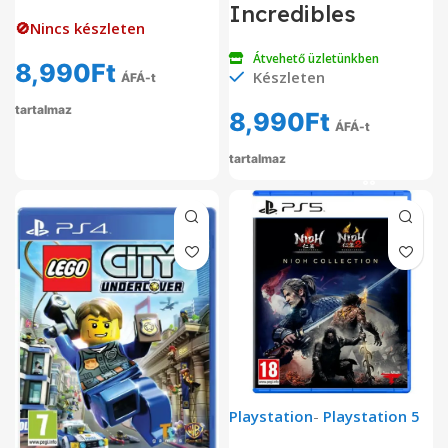
Incredibles
🚫Nincs készleten
Átvehető üzletünkben
8,990
Ft
Készleten
ÁFÁ-t
tartalmaz
8,990
Ft
ÁFÁ-t
tartalmaz
Playstation
-
Playstation 5