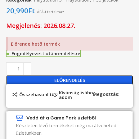
20,990
Ft
ÁFÁ-t tartalmaz
Megjelenés: 2026.08.27.
Előrendelhető termék
Engedélyezett utánrendelésre
ELŐRENDELÉS
Kívánságlisához
Megosztás:
Összehasonlítás
adom
Vedd át a Game Park üzletből
Készleten lévő termékeket még ma átveheted
üzletünkben.