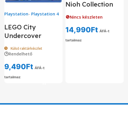
Nioh Collection
Playstation
-
Playstation 4
🚫Nincs készleten
LEGO City
14,990
Ft
ÁFÁ-t
Undercover
tartalmaz
Külső raktárkészlet
🕒Rendelhető
9,490
Ft
ÁFÁ-t
tartalmaz