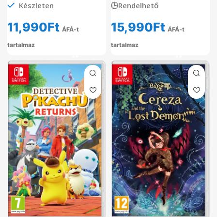
Készleten
🕒Rendelhető
11,990
Ft
15,990
Ft
ÁFÁ-t
ÁFÁ-t
tartalmaz
tartalmaz