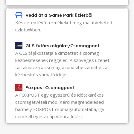
Vedd át a Game Park üzletből
Készleten lévő termékeket még ma átveheted
üzletünkben.
GLS futárszolgálat/Csomagpont:
A GLS tájékoztatja a címzettet a csomag
kézbesítésének reggelén. A szöveges üzenet
tartalmazza a csomag azonosítószámát és a
kézbesítés várható idejét.
Foxpost Csomagpont
A FOXPOST egy egyszerű és időtakarékos
csomagátvételi mód. Kérd megrendelésed
bármely FOXPOST csomagautomatába, így
nem kell egész nap várni a futárt.