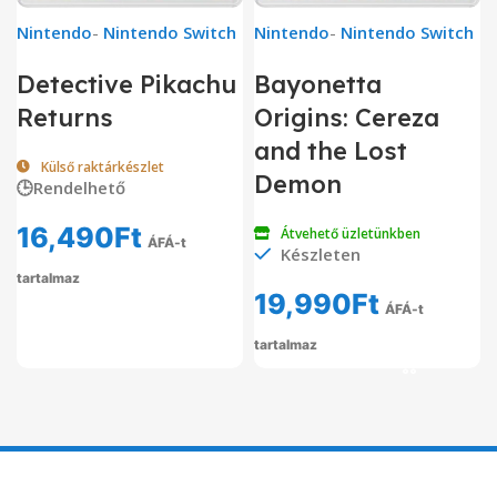
Nintendo
-
Nintendo Switch
Nintendo
-
Nintendo Switch
Detective Pikachu
Bayonetta
Returns
Origins: Cereza
and the Lost
Külső raktárkészlet
Demon
🕒Rendelhető
16,490
Ft
Átvehető üzletünkben
ÁFÁ-t
Készleten
tartalmaz
19,990
Ft
ÁFÁ-t
tartalmaz