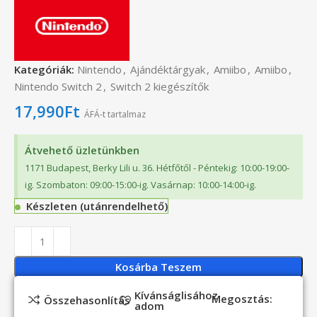
Kategóriák:
Nintendo
,
Ajándéktárgyak
,
Amiibo
,
Amiibo
,
Nintendo Switch 2
,
Switch 2 kiegészítők
17,990
Ft
ÁFÁ-t tartalmaz
Átvehető üzletünkben
1171 Budapest, Berky Lili u. 36. Hétfőtől - Péntekig: 10:00-19:00-
ig. Szombaton: 09:00-15:00-ig. Vasárnap: 10:00-14:00-ig.
Készleten (utánrendelhető)
Kosárba Teszem
Kívánságlisához
Megosztás:
Összehasonlítás
adom