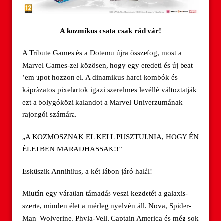
A kozmikus csata csak rád vár!
A Tribute Games és a Dotemu újra összefog, most a
Marvel Games-zel közösen, hogy egy eredeti és új beat
’em upot hozzon el. A dinamikus harci kombók és
káprázatos pixelartok igazi szerelmes levéllé változtatják
ezt a bolygóközi kalandot a Marvel Univerzumának
rajongói számára.
„
A KOZMOSZNAK EL KELL PUSZTULNIA, HOGY ÉN
ÉLETBEN MARADHASSAK!!”
Esküszik Annihilus, a két lábon járó halál!
Miután egy váratlan támadás veszi kezdetét a galaxis-
szerte, minden élet a mérleg nyelvén áll. Nova, Spider-
Man, Wolverine, Phyla-Vell, Captain America és még sok