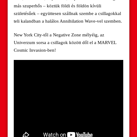
más szuperhős – köztük földi és földön kívüli
születésűek – együttesen szállnak szembe a csillagokkal
teli kalandban a halálos Annihilation Wave-vel szemben.
New York City-től a Negative Zone mélyéig, az
Univerzum sorsa a csillagok között dől el a MARVEL
Cosmic Invasion-ben!