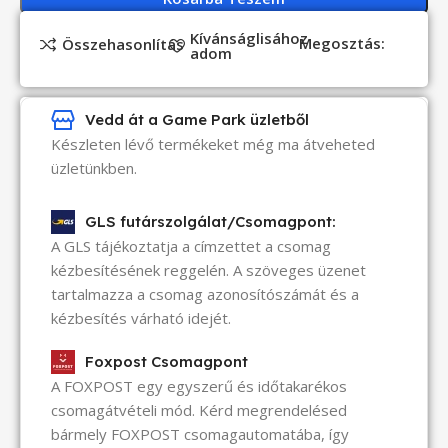
Kívánságlisához
Megosztás:
Összehasonlítás
adom
Vedd át a Game Park üzletből
Készleten lévő termékeket még ma átveheted
üzletünkben.
GLS futárszolgálat/Csomagpont:
A GLS tájékoztatja a címzettet a csomag
kézbesítésének reggelén. A szöveges üzenet
tartalmazza a csomag azonosítószámát és a
kézbesítés várható idejét.
Foxpost Csomagpont
A FOXPOST egy egyszerű és időtakarékos
csomagátvételi mód. Kérd megrendelésed
bármely FOXPOST csomagautomatába, így