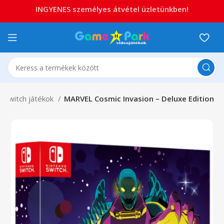
INGYENES személyes átvétel üzletünkben!
Switch játékok
MARVEL Cosmic Invasion – Deluxe Edition