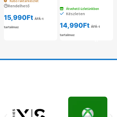
Külső raktárkészlet
🕒Rendelhető
Átvehető üzletünkben
Készleten
15,990
Ft
ÁFÁ-t
14,990
Ft
ÁFÁ-t
tartalmaz
tartalmaz