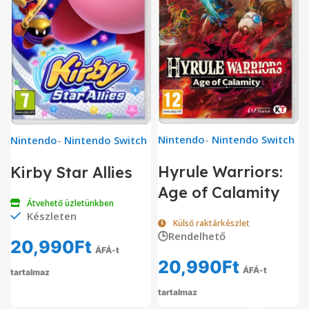
Nintendo
-
Nintendo Switch
Nintendo
-
Nintendo Switch
Hyrule Warriors:
Kirby Star Allies
Age of Calamity
Átvehető üzletünkben
Készleten
Külső raktárkészlet
🕒Rendelhető
20,990
Ft
ÁFÁ-t
20,990
Ft
ÁFÁ-t
tartalmaz
tartalmaz