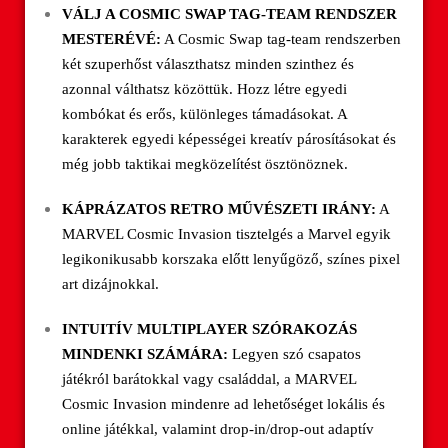
VÁLJ A COSMIC SWAP TAG-TEAM RENDSZER
MESTERÉVÉ:
A Cosmic Swap tag-team rendszerben
két szuperhőst választhatsz minden szinthez és
azonnal válthatsz közöttük. Hozz létre egyedi
kombókat és erős, különleges támadásokat. A
karakterek egyedi képességei kreatív párosításokat és
még jobb taktikai megközelítést ösztönöznek.
KÁPRÁZATOS RETRO MŰVÉSZETI IRÁNY:
A
MARVEL Cosmic Invasion tisztelgés a Marvel egyik
legikonikusabb korszaka előtt lenyűgöző, színes pixel
art dizájnokkal.
INTUITÍV MULTIPLAYER SZÓRAKOZÁS
MINDENKI SZÁMÁRA:
Legyen szó csapatos
játékról barátokkal vagy családdal, a MARVEL
Cosmic Invasion mindenre ad lehetőséget lokális és
online játékkal, valamint drop-in/drop-out adaptív