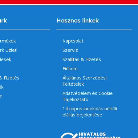
ark
Hasznos linkek
ermékek
Kapcsolat
rk Üzlet
Szerviz
lések
Szállítás & Fizetés
Fiókom
 & Fizetés
Általános Szerződési
Feltételek
ók
Adatvédelem és Cookie
t
Tájékoztató
14 napos indokolás nélküli
elállás bejelentése