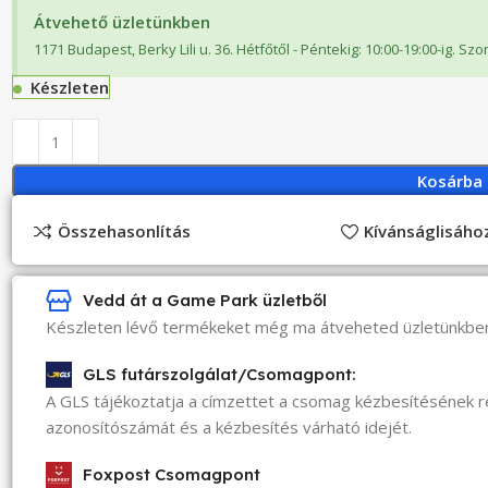
Átvehető üzletünkben
1171 Budapest, Berky Lili u. 36. Hétfőtől - Péntekig: 10:00-19:00-ig. Sz
Készleten
Kosárba
Összehasonlítás
Kívánságlisáh
Vedd át a Game Park üzletből
Készleten lévő termékeket még ma átveheted üzletünkbe
GLS futárszolgálat/Csomagpont:
A GLS tájékoztatja a címzettet a csomag kézbesítésének 
azonosítószámát és a kézbesítés várható idejét.
Foxpost Csomagpont