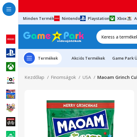
Minden Termék
Nintendo
Playstation
Xbox
A
Termékek
Akciós Termékek
Game Park Ü
Kezdőlap
Finomságok
USA
Maoam Grinch Cu