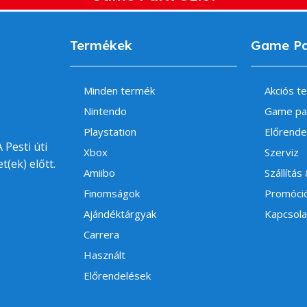
Termékek
Game P
Minden termék
Akciós t
Nintendo
Game pa
Playstation
Előrende
 Pesti úti
Xbox
Szerviz
t(ek) előtt.
Amiibo
Szállítás
Finomságok
Promóci
Ajándéktárgyak
Kapcsola
Carrera
Használt
Előrendelések