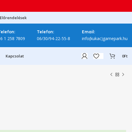
Előrendelések
Telefon:
Telefon:
Email:
06 1 258 7809
06/30/94-22-55-8
info(kukac)gamepark.hu
Kapcsolat
0
Ft