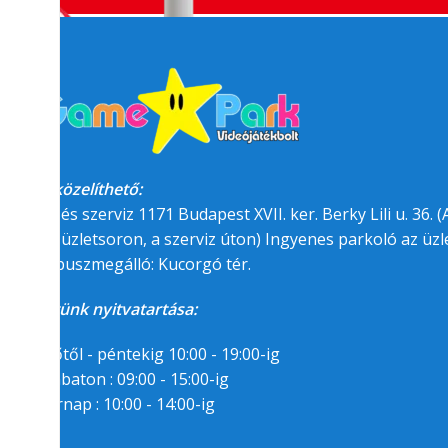
Megközelíthető:
üzlet és szerviz 1171 Budapest XVII. ker. Berky Lili u. 36. (A
felőli üzletsoron, a szerviz úton) Ingyenes parkoló az üzle
BKK buszmegálló: Kucorgó tér.
Üzletünk nyitvatartása:
Hétfőtől - péntekig 10:00 - 19:00-ig
Szombaton : 09:00 - 15:00-ig
Segítségre van
Vasárnap : 10:00 - 14:00-ig
szükséged?