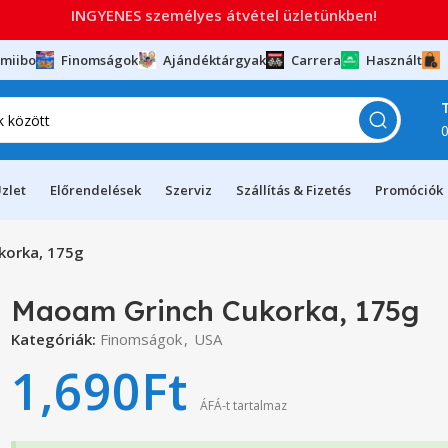
INGYENES személyes átvétel üzletünkben!
miibo
Finomságok
Ajándéktárgyak
Carrera
Használt
zlet
Előrendelések
Szerviz
Szállítás & Fizetés
Promóciók
korka, 175g
Maoam Grinch Cukorka, 175g
Kategóriák:
Finomságok
,
USA
1,690
Ft
ÁFÁ-t tartalmaz