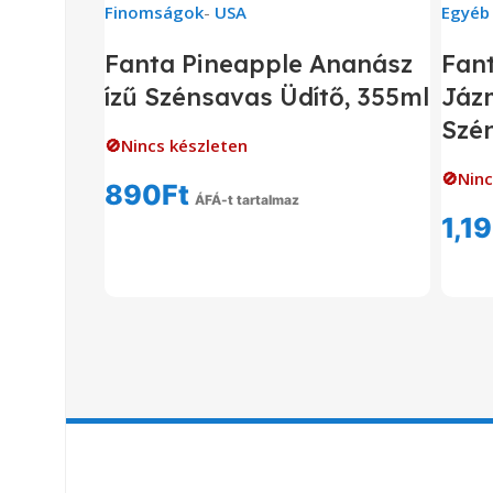
Finomságok
-
USA
Egyéb
Fanta Pineapple Ananász
Fan
ízű Szénsavas Üdítő, 355ml
Jázm
Szé
🚫Nincs készleten
🚫Ninc
890
Ft
ÁFÁ-t tartalmaz
1,1
Tovább Olvasom