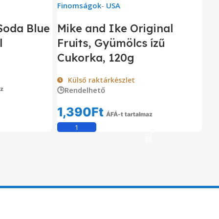
Finomságok
-
USA
Soda Blue
Mike and Ike Original
l
Fruits, Gyümölcs ízű
Cukorka, 120g
Külső raktárkészlet
az
🕒Rendelhető
om
1,390
Ft
ÁFÁ-t tartalmaz
Kosárba Teszem