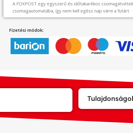
A FOXPOST egy egyszerű és időtakarékos csomagátvéte
csomagautomatába, így nem kell egész nap várni a futárt.
Fizetési módok:
Tulajdonságo