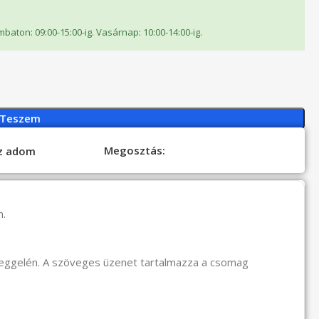
ombaton: 09:00-15:00-ig. Vasárnap: 10:00-14:00-ig.
 Teszem
Megosztás:
oz adom
n.
reggelén. A szöveges üzenet tartalmazza a csomag