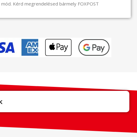
li mód. Kérd megrendelésed bármely FOXPOST
k