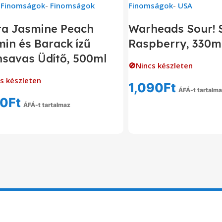
 Finomságok
-
Finomságok
Finomságok
-
USA
ta Jasmine Peach
Warheads Sour! 
in és Barack ízű
Raspberry, 330m
nsavas Üdítő, 500ml
🚫Nincs készleten
s készleten
1,090
Ft
ÁFÁ-t tartalm
90
Ft
Tovább Olvas
ÁFÁ-t tartalmaz
Tovább Olvasom