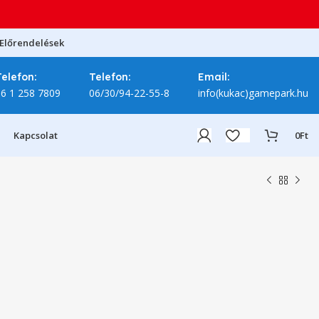
Előrendelések
Telefon:
Telefon:
Email:
06 1 258 7809
06/30/94-22-55-8
info(kukac)gamepark.hu
Kapcsolat
0
Ft