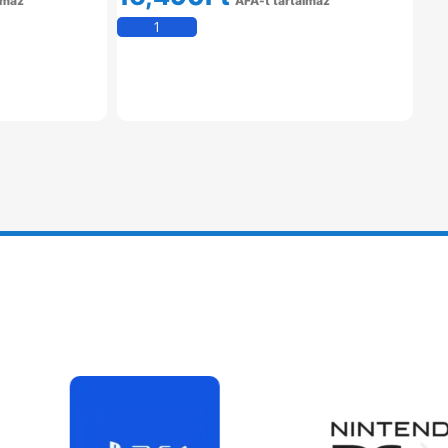
lmaz
ÁFÁ-t tartalmaz
em
Kosárba Teszem