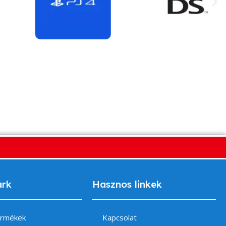
ark
Hasznos linkek
ermékek
Kapcsolat