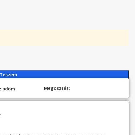
 Teszem
Megosztás:
oz adom
n.