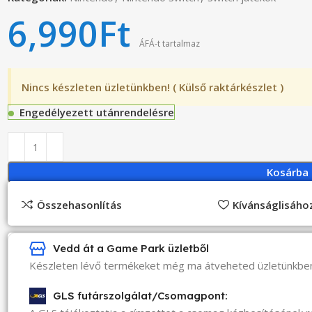
6,990
Ft
ÁFÁ-t tartalmaz
Nincs készleten üzletünkben! ( Külső raktárkészlet )
Engedélyezett utánrendelésre
Kosárba
Összehasonlítás
Kívánságlisáh
Vedd át a Game Park üzletből
Készleten lévő termékeket még ma átveheted üzletünkbe
GLS futárszolgálat/Csomagpont: