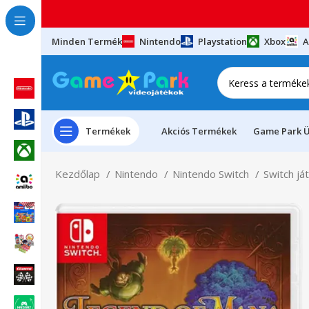
Minden Termék
Nintendo
Playstation
Xbox
A
Termékek
Akciós Termékek
Game Park Ü
Kezdőlap
Nintendo
Nintendo Switch
Switch já