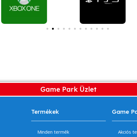
Game Park Üzlet
Termékek
Game P
Minden termék
Akciós t