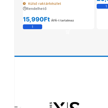
Külső raktárkészlet
🕒Rendelhető
15,990
Ft
ÁFÁ-t tartalmaz
Kosárba Teszem