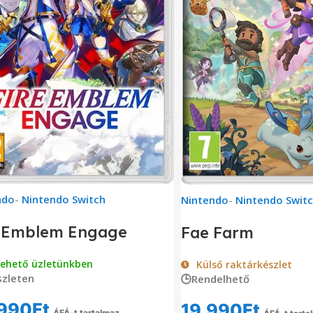
ndo
-
Nintendo Switch
Nintendo
-
Nintendo Swit
e Emblem Engage
Fae Farm
vehető üzletünkben
Külső raktárkészlet
zleten
🕒Rendelhető
990
Ft
19,990
Ft
ÁFÁ-t tartalmaz