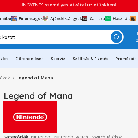
INGYENES személyes átvétel üzletünkben!
miibo
Finomságok
Ajándéktárgyak
Carrera
Használt
zlet
Előrendelések
Szerviz
Szállítás & Fizetés
Promóciók
tékok
Legend of Mana
Legend of Mana
Kategóriák:
Nintendo
,
Nintendo Switch
,
Switch játékok