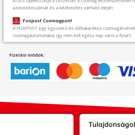
A GLS tájékoztatja a címzettet a csomag kézbesítésének 
azonosítószámát és a kézbesítés várható idejét.
Foxpost Csomagpont
A FOXPOST egy egyszerű és időtakarékos csomagátvéte
csomagautomatába, így nem kell egész nap várni a futárt.
Fizetési módok:
Tulajdonságo