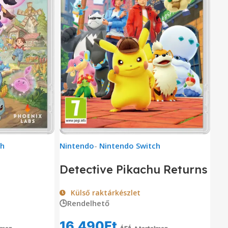
ch
Nintendo
-
Nintendo Switch
Detective Pikachu Returns
Külső raktárkészlet
🕒Rendelhető
16,490
Ft