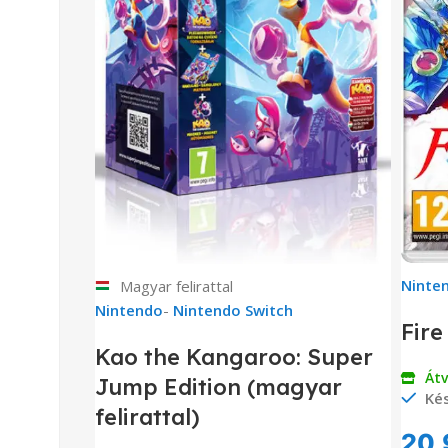
Ninte
Magyar felirattal
Nintendo
-
Nintendo Switch
Fir
Kao the Kangaroo: Super
Át
Jump Edition (magyar
Kés
felirattal)
20,