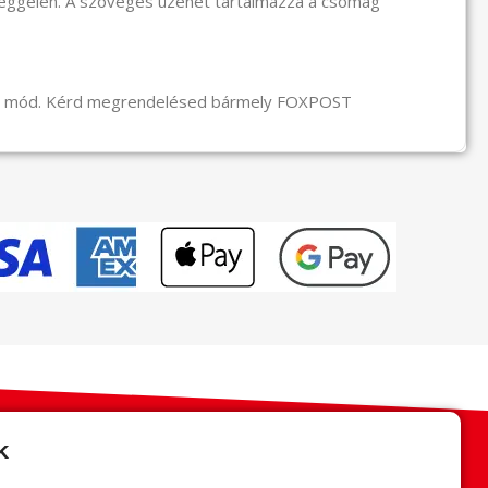
reggelén. A szöveges üzenet tartalmazza a csomag
li mód. Kérd megrendelésed bármely FOXPOST
k