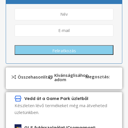
Kívánságlisához
Megosztás:
Összehasonlítás
adom
Vedd át a Game Park üzletből
Készleten lévő termékeket még ma átveheted
üzletünkben.
GLS futárszolgálat/Csomagpont: