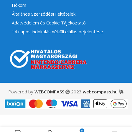
Fiókom
Általános Szerződési Feltételek
Adatvédelem és Cookie Tájékoztató
14 napos indokolás nélküli elállás bejelentése
Powered by
WEBCOMPASS
2023
webcompass.hu 🚀
.
1,690
Ft
Leda Pokémon Pikachu
0