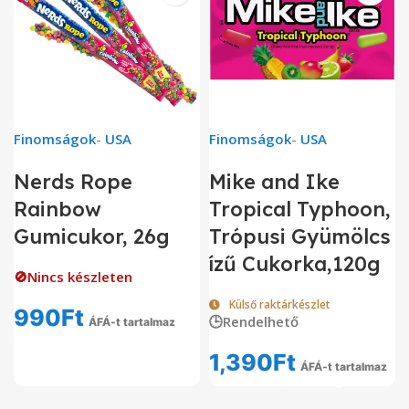
Finomságok
-
USA
Finomságok
-
USA
Nerds Rope
Mike and Ike
Rainbow
Tropical Typhoon,
Gumicukor, 26g
Trópusi Gyümölcs
ízű Cukorka,120g
🚫Nincs készleten
Külső raktárkészlet
990
Ft
🕒Rendelhető
ÁFÁ-t tartalmaz
1,390
Ft
ÁFÁ-t tartalmaz