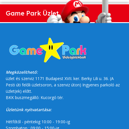
Game Park Üzlet
Megközelíthető:
üzlet és szerviz 1171 Budapest XVII. ker. Berky Lili u. 36. (A
Pesti úti felőli üzletsoron, a szerviz úton) Ingyenes parkoló az
üzlet(ek) előtt.
BKK buszmegálló: Kucorgó tér.
Üzletünk nyitvatartása:
Hétfőtől - péntekig 10:00 - 19:00-ig
Szombaton : 09:00 - 15:00-ig