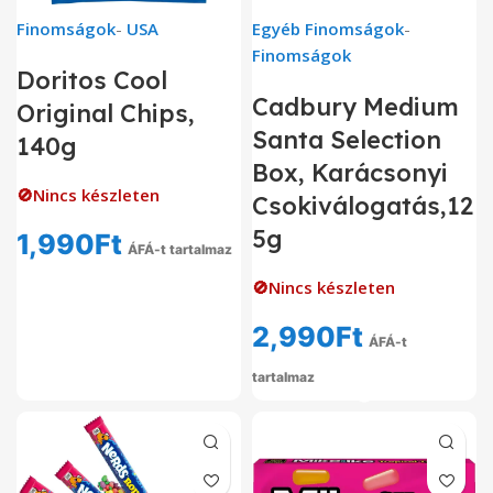
Finomságok
-
USA
Egyéb Finomságok
-
Finomságok
Doritos Cool
Cadbury Medium
Original Chips,
Santa Selection
140g
Box, Karácsonyi
🚫Nincs készleten
Csokiválogatás,12
5g
1,990
Ft
ÁFÁ-t tartalmaz
🚫Nincs készleten
2,990
Ft
ÁFÁ-t
tartalmaz