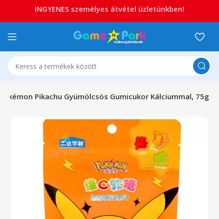
INGYENES személyes átvétel üzletünkben!
 Pokémon Pikachu Gyümölcsös Gumicukor Kálciummal, 75g