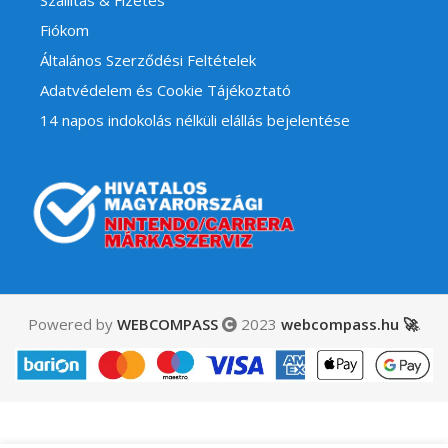
Fiókom
Általános Szerződési Feltételek
Adatvédelem és Cookie Tájékoztató
14 napos indokolás nélküli elállás bejelentése
Powered by
WEBCOMPASS
2023
webcompass.hu 🚀
.