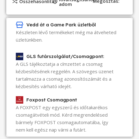
Megosztás:
Összehasonlítás
adom
Vedd át a Game Park üzletből
Készleten lévő termékeket még ma átveheted
üzletünkben.
GLS futárszolgálat/Csomagpont:
A GLS tájékoztatja a címzettet a csomag
kézbesítésének reggelén. A szöveges üzenet
tartalmazza a csomag azonosítószámát és a
kézbesítés várható idejét.
Foxpost Csomagpont
A FOXPOST egy egyszerű és időtakarékos
csomagátvételi mód. Kérd megrendelésed
bármely FOXPOST csomagautomatába, így
nem kell egész nap várni a futárt.