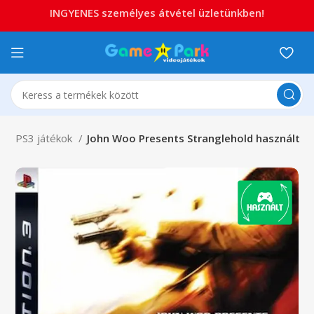
INGYENES személyes átvétel üzletünkben!
3
PS3 játékok
John Woo Presents Stranglehold használt