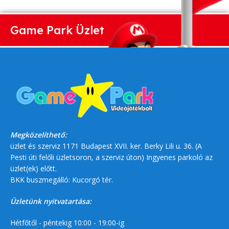
Game Park Üzlet
Megközelíthető:
üzlet és szerviz 1171 Budapest XVII. ker. Berky Lili u. 36. (A
Pesti úti felőli üzletsoron, a szerviz úton) Ingyenes parkoló az
üzlet(ek) előtt.
BKK buszmegálló: Kucorgó tér.
Üzletünk nyitvatartása:
Hétfőtől - péntekig 10:00 - 19:00-ig