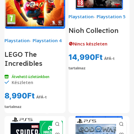
Playstation
-
Playstation 5
Nioh Collection
Playstation
-
Playstation 4
🚫Nincs készleten
LEGO The
14,990
Ft
ÁFÁ-t
Incredibles
tartalmaz
Átvehető üzletünkben
Készleten
8,990
Ft
ÁFÁ-t
tartalmaz