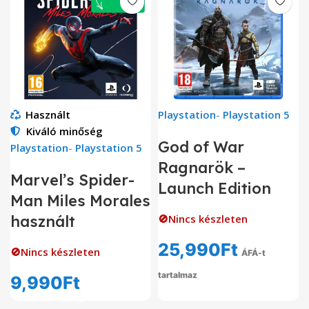
Használt
Playstation
-
Playstation 5
Kiváló minőség
God of War
Playstation
-
Playstation 5
Ragnarök –
Marvel’s Spider-
Launch Edition
Man Miles Morales
használt
🚫Nincs készleten
25,990
Ft
🚫Nincs készleten
ÁFÁ-t
tartalmaz
9,990
Ft