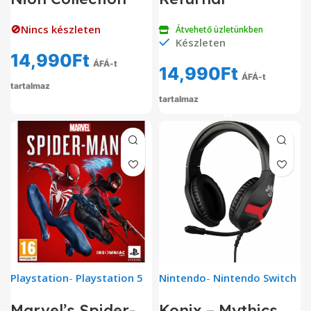
🚫Nincs készleten
Átvehető üzletünkben
Készleten
14,990
Ft
ÁFÁ-t
14,990
Ft
ÁFÁ-t
tartalmaz
tartalmaz
Playstation
-
Playstation 5
Nintendo
-
Nintendo Switch
Marvel’s Spider-
Konix – Mythics