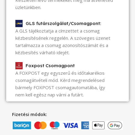
üzletünkben.
GLS futárszolgálat/Csomagpont:
A GLS tájékoztatja a címzettet a csomag
kézbesítésének reggelén. A szöveges üzenet
tartalmazza a csomag azonosítószámát és a
kézbesítés várható idejét.
Foxpost Csomagpont
A FOXPOST egy egyszerű és időtakarékos
csomagátvételi mód. Kérd megrendelésed
bármely FOXPOST csomagautomatába, így
nem kell egész nap várni a futárt.
Fizetési módok: