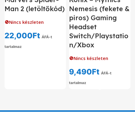
Man 2 (letöltőkód)
Nemesis (fekete &
piros) Gaming
🚫Nincs készleten
Headset
22,000
Ft
Switch/Playstatio
ÁFÁ-t
n/Xbox
tartalmaz
🚫Nincs készleten
9,490
Ft
ÁFÁ-t
tartalmaz