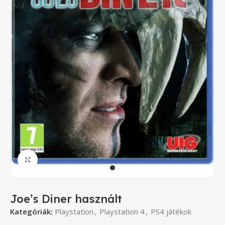
Click to enlarge
Joe’s Diner használt
Kategóriák:
Playstation
,
Playstation 4
,
PS4 játékok