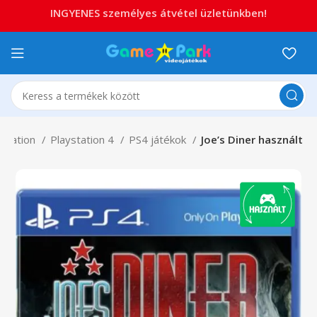
INGYENES személyes átvétel üzletünkben!
ystation
Playstation 4
PS4 játékok
Joe’s Diner használt