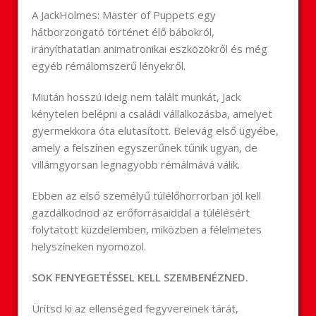
A JackHolmes: Master of Puppets egy
hátborzongató történet élő bábokról,
irányíthatatlan animatronikai eszközökről és még
egyéb rémálomszerű lényekről.
Miután hosszú ideig nem talált munkát, Jack
kénytelen belépni a családi vállalkozásba, amelyet
gyermekkora óta elutasított. Belevág első ügyébe,
amely a felszínen egyszerűnek tűnik ugyan, de
villámgyorsan legnagyobb rémálmává válik.
Ebben az első személyű túlélőhorrorban jól kell
gazdálkodnod az erőforrásaiddal a túlélésért
folytatott küzdelemben, miközben a félelmetes
helyszíneken nyomozol.
SOK FENYEGETÉSSEL KELL SZEMBENÉZNED.
Ürítsd ki az ellenséged fegyvereinek tárát,