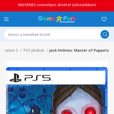
INGYENES személyes átvétel üzletünkben!
aystation 5
PS5 Játékok
Jack Holmes: Master of Puppets