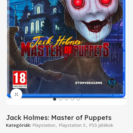
Click to enlarge
Jack Holmes: Master of Puppets
Kategóriák:
Playstation
,
Playstation 5
,
PS5 Játékok