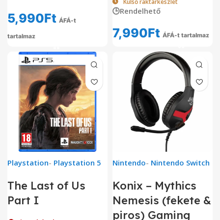
Külső raktárkészlet
🕒Rendelhető
5,990
Ft
ÁFÁ-t
7,990
Ft
ÁFÁ-t tartalmaz
tartalmaz
Playstation
-
Playstation 5
Nintendo
-
Nintendo Switch
The Last of Us
Konix – Mythics
Part I
Nemesis (fekete &
piros) Gaming