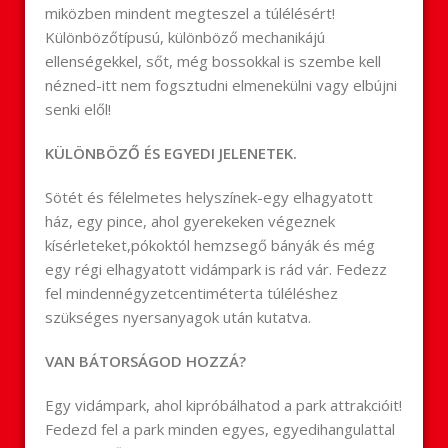
miközben mindent megteszel a túlélésért!
Különbözőtípusú, különböző mechanikájú
ellenségekkel, sőt, még bossokkal is szembe kell
nézned-itt nem fogsztudni elmenekülni vagy elbújni
senki elől!
KÜLÖNBÖZŐ ÉS EGYEDI JELENETEK.
Sötét és félelmetes helyszínek-egy elhagyatott
ház, egy pince, ahol gyerekeken végeznek
kísérleteket,pókoktól hemzsegő bányák és még
egy régi elhagyatott vidámpark is rád vár. Fedezz
fel mindennégyzetcentiméterta túléléshez
szükséges nyersanyagok után kutatva.
VAN BÁTORSÁGOD HOZZÁ?
Egy vidámpark, ahol kipróbálhatod a park attrakcióit!
Fedezd fel a park minden egyes, egyedihangulattal