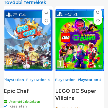
További termékek
Playstation
-
Playstation 4
Playstation
-
Playstation 4
Epic Chef
LEGO DC Super
Villains
Átvehető üzletünkben
Készleten