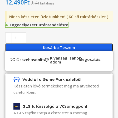
12,490
Ft
ÁFÁ-t tartalmaz
Nincs készleten üzletünkben! ( Külső raktárkészlet )
Engedélyezett utánrendelésre
Kosárba Teszem
Kívánságlisához
Megosztás:
Összehasonlítás
adom
Vedd át a Game Park üzletből
Készleten lévő termékeket még ma átveheted
üzletünkben.
GLS futárszolgálat/Csomagpont:
A GLS tájékoztatja a címzettet a csomag