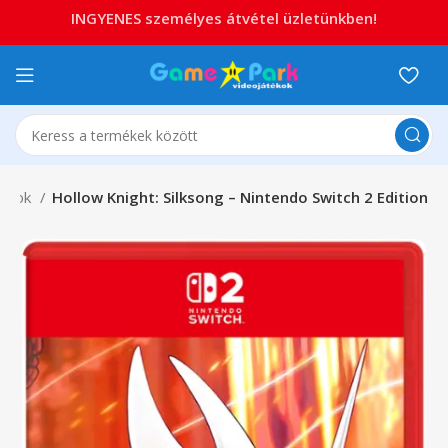
INGYENES személyes átvétel üzletünkben!
tékok
Hollow Knight: Silksong – Nintendo Switch 2 Edition