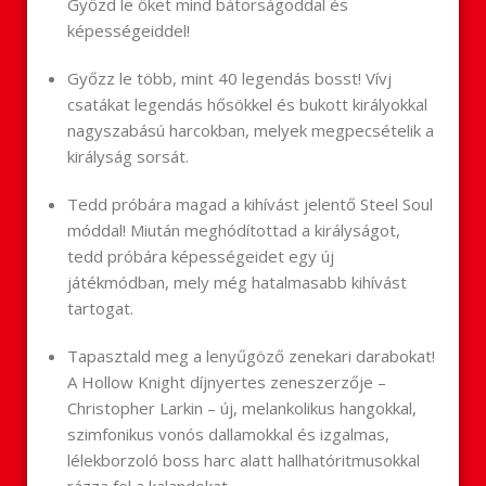
Győzd le őket mind bátorságoddal és
képességeiddel!
Győzz le több, mint 40 legendás bosst! Vívj
csatákat legendás hősökkel és bukott királyokkal
nagyszabású harcokban, melyek megpecsételik a
királyság sorsát.
Tedd próbára magad a kihívást jelentő Steel Soul
móddal! Miután meghódítottad a királyságot,
tedd próbára képességeidet egy új
játékmódban, mely még hatalmasabb kihívást
tartogat.
Tapasztald meg a lenyűgöző zenekari darabokat!
A Hollow Knight díjnyertes zeneszerzője –
Christopher Larkin – új, melankolikus hangokkal,
szimfonikus vonós dallamokkal és izgalmas,
lélekborzoló boss harc alatt hallhatóritmusokkal
rázza fel a kalandokat.