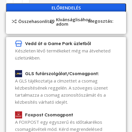
ELŐRENDELÉS
Kívánságlisához
Megosztás:
Összehasonlítás
adom
Vedd át a Game Park üzletből
Készleten lévő termékeket még ma átveheted
üzletünkben.
GLS futárszolgálat/Csomagpont:
A GLS tájékoztatja a címzettet a csomag
kézbesítésének reggelén. A szöveges üzenet
tartalmazza a csomag azonosítószámát és a
kézbesítés várható idejét.
Foxpost Csomagpont
A FOXPOST egy egyszerű és időtakarékos
csomagátvételi mód. Kérd megrendelésed