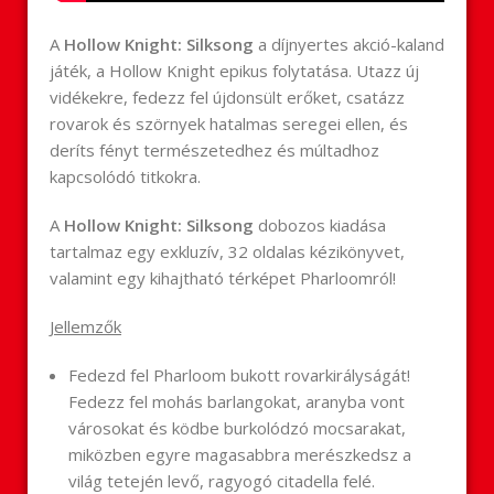
A
Hollow Knight: Silksong
a díjnyertes akció-kaland
játék, a Hollow Knight epikus folytatása. Utazz új
vidékekre, fedezz fel újdonsült erőket, csatázz
rovarok és szörnyek hatalmas seregei ellen, és
deríts fényt természetedhez és múltadhoz
kapcsolódó titkokra.
A
Hollow Knight: Silksong
dobozos kiadása
tartalmaz egy exkluzív, 32 oldalas kézikönyvet,
valamint egy kihajtható térképet Pharloomról!
Jellemzők
Fedezd fel Pharloom bukott rovarkirályságát!
Fedezz fel mohás barlangokat, aranyba vont
városokat és ködbe burkolódzó mocsarakat,
miközben egyre magasabbra merészkedsz a
világ tetején levő, ragyogó citadella felé.