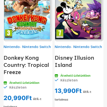
Nintendo
-
Nintendo Switch
Nintendo
-
Nintendo Switch
Donkey Kong
Disney Illusion
Country: Tropical
Island
Freeze
Átvehető üzletünkben
Készleten
Átvehető üzletünkben
Készleten
13,990
Ft
ÁFÁ-t
20,990
Ft
ÁFÁ-t
tartalmaz
tartalmaz