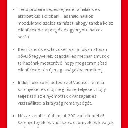
Tedd próbára képességeidet a halálos és
akrobatikus akcióban! Használd halálos
mozdulataid széles tárházát, ahogy táncba kelsz
ellenfeleiddel a pörgős és gyönyörű harcok
során.
Készíts erős eszközöket! Válj a folyamatosan
bővülő fegyverek, csapdák és mechanizmusok
tárházának mesterévé, hogy megsemmisítsd
ellenfeleidet és új magasságokba emelkedj.
Indulj sokkoló küldetésekre! Vadássz le ritka
szörnyeket és oldj meg ősi rejtélyeket, hogy
teljesítsd az elnyomottak kívánságait és
visszaállítsd a királyság reménységét.
Nézz szembe több, mint 200 vad ellenféllel!
Szörnyetegek és vadászok, szörnyek és lovagok.