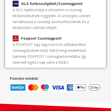
GLS futárszolgálat/Csomagpont:
A GLS tájékoztatja a címzettet a csomag
kézbesítésének reggelén. A szöveges üzenet
tartalmazza a csomag azonosítószámát és a
kézbesítés várható idejét.
Foxpost Csomagpont
A FOXPOST egy egyszerű és időtakarékos
csomagátvételi mód. Kérd megrendelésed
bármely FOXPOST csomagautomatába, így
nem kell egész nap várni a futárt.
Fizetési módok: