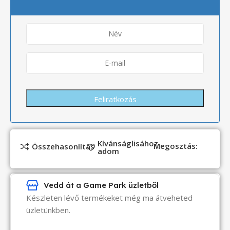
Kívánságlisához
Megosztás:
Összehasonlítás
adom
Vedd át a Game Park üzletből
Készleten lévő termékeket még ma átveheted
üzletünkben.