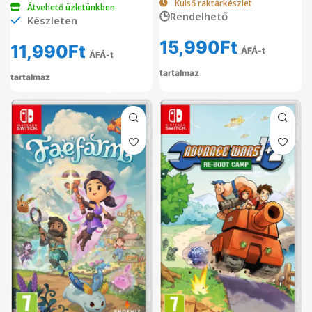
Külső raktárkészlet
Átvehető üzletünkben
🕒Rendelhető
Készleten
15,990
Ft
11,990
Ft
ÁFÁ-t
ÁFÁ-t
tartalmaz
tartalmaz