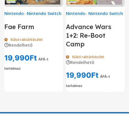
Nintendo
-
Nintendo Switch
Nintendo
-
Nintendo Switch
Fae Farm
Advance Wars
1+2: Re-Boot
Külső raktárkészlet
Camp
🕒Rendelhető
19,990
Ft
Külső raktárkészlet
ÁFÁ-t
🕒Rendelhető
tartalmaz
19,990
Ft
ÁFÁ-t
tartalmaz