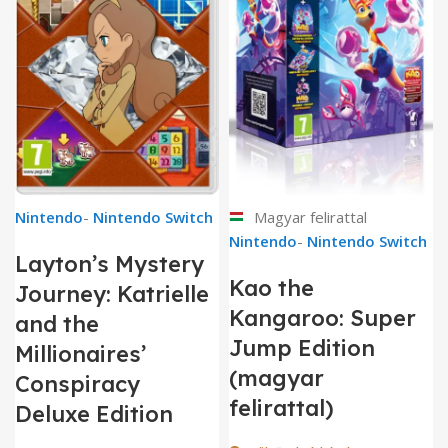
Nintendo
-
Nintendo Switch
Magyar felirattal
Nintendo
-
Nintendo Switch
Layton’s Mystery
Kao the
Journey: Katrielle
Kangaroo: Super
and the
Jump Edition
Millionaires’
(magyar
Conspiracy
felirattal)
Deluxe Edition