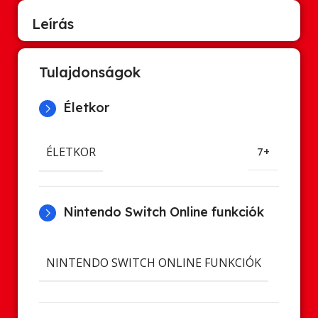
Leírás
Tulajdonságok
Életkor
ÉLETKOR
7+
Nintendo Switch Online funkciók
Cl
NINTENDO SWITCH ONLINE FUNKCIÓK
ment