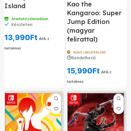
Kao the
Island
Kangaroo: Super
Átvehető üzletünkben
Jump Edition
Készleten
(magyar
13,990
Ft
felirattal)
ÁFÁ-t
tartalmaz
Külső raktárkészlet
🕒Rendelhető
15,990
Ft
ÁFÁ-t
tartalmaz