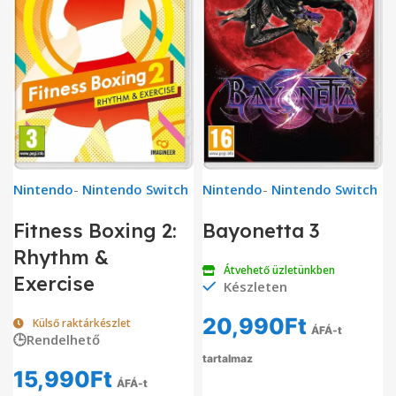
Nintendo
-
Nintendo Switch
Nintendo
-
Nintendo Switch
Fitness Boxing 2:
Bayonetta 3
Rhythm &
Átvehető üzletünkben
Exercise
Készleten
20,990
Ft
Külső raktárkészlet
ÁFÁ-t
🕒Rendelhető
tartalmaz
15,990
Ft
ÁFÁ-t