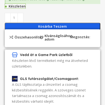
Készleten
Kosárba Teszem
Kívánságlisához
Megosztás:
Összehasonlítás
adom
Vedd át a Game Park üzletből
Készleten lévő termékeket még ma átveheted
üzletünkben.
GLS futárszolgálat/Csomagpont:
A GLS tájékoztatja a címzettet a csomag
kézbesítésének reggelén. A szöveges üzenet
tartalmazza a csomag azonosítószámát és a
kézbesítés várható idejét.