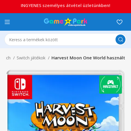
INGYENES személyes átvétel üzletünkben!
Switch
Switch játékok
Harvest Moon One World használt