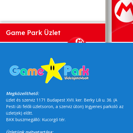
Game Park Üzlet
Megközelíthető:
üzlet és szerviz 1171 Budapest XVII. ker. Berky Lili u. 36. (A
Pesti úti felőli üzletsoron, a szerviz úton) Ingyenes parkoló az
üzlet(ek) előtt.
BKK buszmegálló: Kucorgó tér.
Üzletünk nyitvatartása: