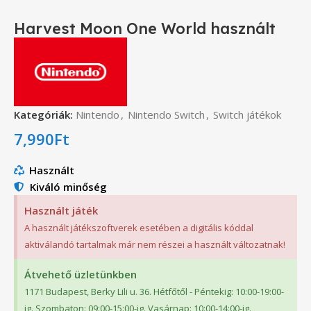
Harvest Moon One World használt
Kategóriák:
Nintendo
,
Nintendo Switch
,
Switch játékok
7,990
Ft
Használt
Kiváló minőség
Használt játék
A használt játékszoftverek esetében a digitális kóddal
aktiválandó tartalmak már nem részei a használt változatnak!
Átvehető üzletünkben
1171 Budapest, Berky Lili u. 36. Hétfőtől - Péntekig: 10:00-19:00-
ig. Szombaton: 09:00-15:00-ig. Vasárnap: 10:00-14:00-ig.