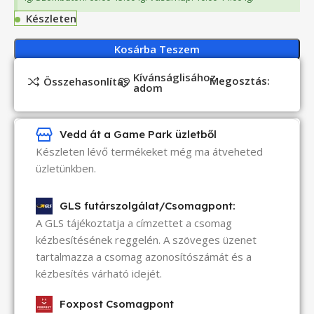
Készleten
Kosárba Teszem
Kívánságlisához
Megosztás:
Összehasonlítás
adom
Vedd át a Game Park üzletből
Készleten lévő termékeket még ma átveheted
üzletünkben.
GLS futárszolgálat/Csomagpont:
A GLS tájékoztatja a címzettet a csomag
kézbesítésének reggelén. A szöveges üzenet
tartalmazza a csomag azonosítószámát és a
kézbesítés várható idejét.
Foxpost Csomagpont