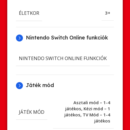
ÉLETKOR
3+
Nintendo Switch Online funkciók
Cl
NINTENDO SWITCH ONLINE FUNKCIÓK
ment
Játék mód
Asztali mód – 1-4
játékos
,
Kézi mód – 1
JÁTÉK MÓD
játékos
,
TV Mód – 1-4
játékos