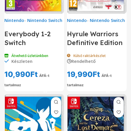
Nintendo
-
Nintendo Switch
Nintendo
-
Nintendo Switch
Everybody 1-2
Hyrule Warriors
Switch
Definitive Edition
Átvehető üzletünkben
Külső raktárkészlet
Készleten
🕒Rendelhető
10,990
Ft
19,990
Ft
ÁFÁ-t
ÁFÁ-t
tartalmaz
tartalmaz