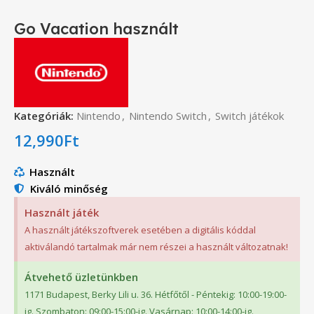
Go Vacation használt
Kategóriák:
Nintendo
,
Nintendo Switch
,
Switch játékok
12,990
Ft
Használt
Kiváló minőség
Használt játék
A használt játékszoftverek esetében a digitális kóddal
aktiválandó tartalmak már nem részei a használt változatnak!
Átvehető üzletünkben
1171 Budapest, Berky Lili u. 36. Hétfőtől - Péntekig: 10:00-19:00-
ig. Szombaton: 09:00-15:00-ig. Vasárnap: 10:00-14:00-ig.