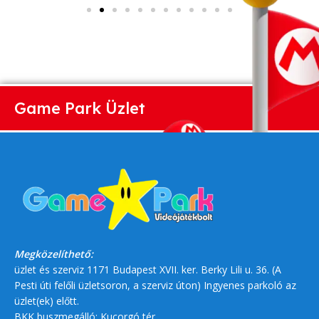
Game Park Üzlet
Megközelíthető:
üzlet és szerviz 1171 Budapest XVII. ker. Berky Lili u. 36. (A
Pesti úti felőli üzletsoron, a szerviz úton) Ingyenes parkoló az
üzlet(ek) előtt.
BKK buszmegálló: Kucorgó tér.