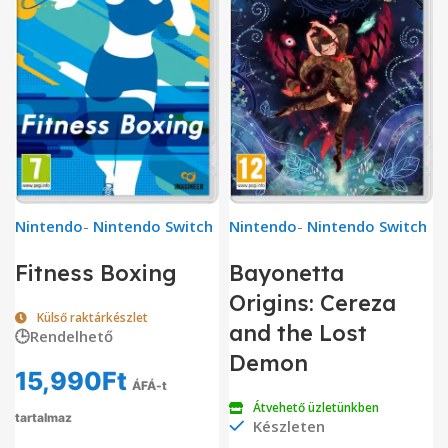
Nintendo
-
Nintendo Switch
Nintendo
-
Nintendo Switch
Fitness Boxing
Bayonetta
Origins: Cereza
Külső raktárkészlet
and the Lost
🕒Rendelhető
Demon
15,990
Ft
ÁFÁ-t
Átvehető üzletünkben
tartalmaz
Készleten