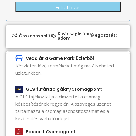
Kívánságlisához
Megosztás:
Összehasonlítás
adom
Vedd át a Game Park üzletből
Készleten lévő termékeket még ma átveheted
üzletünkben.
GLS futárszolgálat/Csomagpont:
A GLS tájékoztatja a címzettet a csomag
kézbesítésének reggelén. A szöveges üzenet
tartalmazza a csomag azonosítószámát és a
kézbesítés várható idejét.
Foxpost Csomagpont