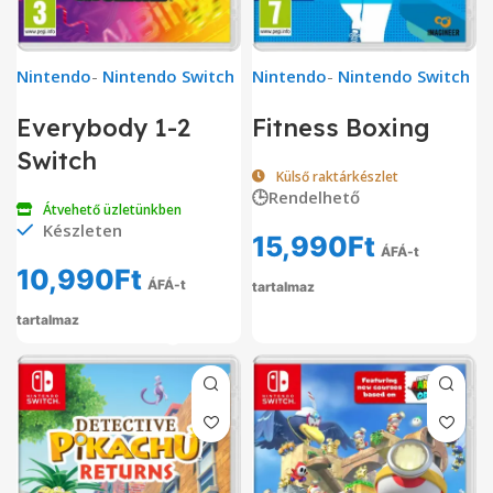
Nintendo
-
Nintendo Switch
Nintendo
-
Nintendo Switch
Everybody 1-2
Fitness Boxing
Switch
Külső raktárkészlet
🕒Rendelhető
Átvehető üzletünkben
Készleten
15,990
Ft
ÁFÁ-t
10,990
Ft
ÁFÁ-t
tartalmaz
tartalmaz