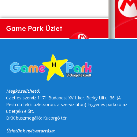
Game Park Üzlet
Megközelíthető:
üzlet és szerviz 1171 Budapest XVII. ker. Berky Lili u. 36. (A
Pesti úti felőli üzletsoron, a szerviz úton) Ingyenes parkoló az
üzlet(ek) előtt.
BKK buszmegálló: Kucorgó tér.
Üzletünk nyitvatartása: