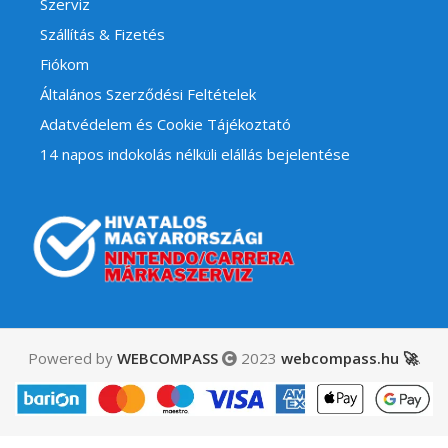
Szerviz
Szállítás & Fizetés
Fiókom
Általános Szerződési Feltételek
Adatvédelem és Cookie Tájékoztató
14 napos indokolás nélküli elállás bejelentése
Powered by
WEBCOMPASS
2023
webcompass.hu 🚀
.