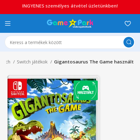
INGYENES személyes átvétel üzletünkben!
witch
Switch játékok
Gigantosaurus The Game használt