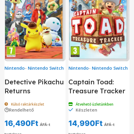
Nintendo
-
Nintendo Switch
Nintendo
-
Nintendo Switch
Detective Pikachu
Captain Toad:
Returns
Treasure Tracker
Külső raktárkészlet
Átvehető üzletünkben
🕒Rendelhető
Készleten
16,490
Ft
14,990
Ft
ÁFÁ-t
ÁFÁ-t