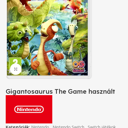
Click to enlarge
Gigantosaurus The Game használt
Kategóriák:
Nintendo
,
Nintendo Switch
,
Switch játékok