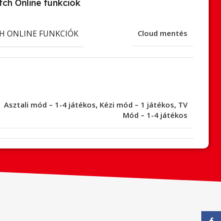
ch Online funkciók
H ONLINE FUNKCIÓK
Cloud mentés
Asztali mód – 1-4 játékos
,
Kézi mód – 1 játékos
,
TV
Mód – 1-4 játékos
Face