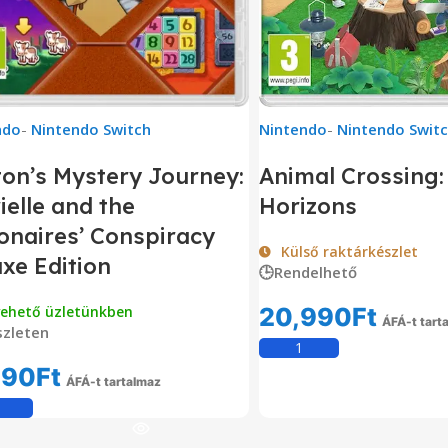
ndo
-
Nintendo Switch
Nintendo
-
Nintendo Swit
on’s Mystery Journey:
Animal Crossing
ielle and the
Horizons
ionaires’ Conspiracy
Külső raktárkészlet
xe Edition
🕒Rendelhető
vehető üzletünkben
20,990
Ft
ÁFÁ-t tart
zleten
Kosárba Tesz
990
Ft
ÁFÁ-t tartalmaz
Kosárba Teszem