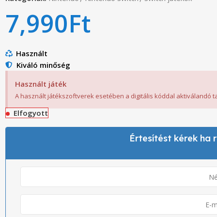
7,990
Ft
Használt
Kiváló minőség
Használt játék
A használt játékszoftverek esetében a digitális kóddal aktiválandó 
Elfogyott
Értesítést kérek ha