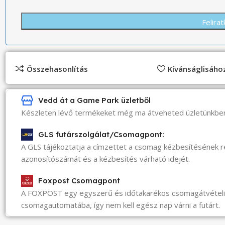
Összehasonlítás
Kívánságlisáh
Vedd át a Game Park üzletből
Készleten lévő termékeket még ma átveheted üzletünkbe
GLS futárszolgálat/Csomagpont:
A GLS tájékoztatja a címzettet a csomag kézbesítésének 
azonosítószámát és a kézbesítés várható idejét.
Foxpost Csomagpont
A FOXPOST egy egyszerű és időtakarékos csomagátvéte
csomagautomatába, így nem kell egész nap várni a futárt.