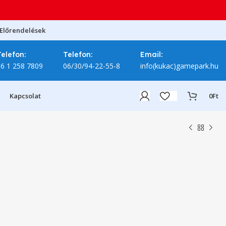
Előrendelések
Telefon:
Telefon:
Email:
06 1 258 7809
06/30/94-22-55-8
info(kukac)gamepark.hu
Kapcsolat
0
Ft