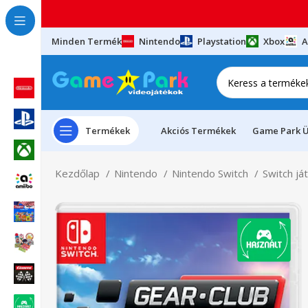
Minden Termék
Nintendo
Playstation
Xbox
A
Termékek
Akciós Termékek
Game Park Ü
Kezdőlap
Nintendo
Nintendo Switch
Switch já