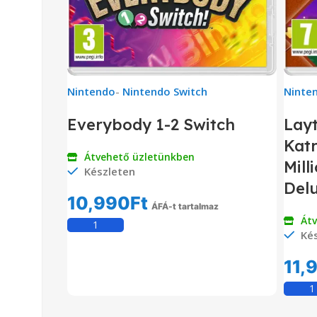
Nintendo
-
Nintendo Switch
Ninte
Everybody 1-2 Switch
Layt
Katr
Átvehető üzletünkben
Mill
Készleten
Delu
10,990
Ft
ÁFÁ-t tartalmaz
Át
Kosárba Teszem
Kés
11,