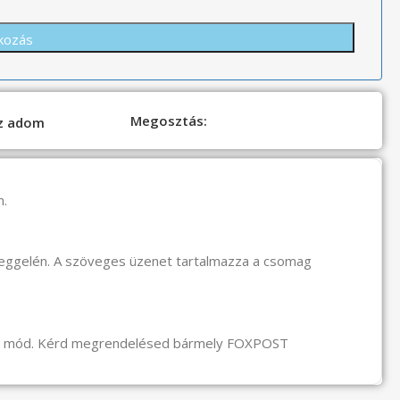
Megosztás:
oz adom
n.
reggelén. A szöveges üzenet tartalmazza a csomag
li mód. Kérd megrendelésed bármely FOXPOST