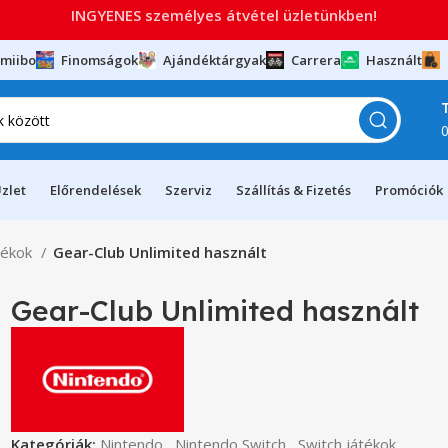
INGYENES személyes átvétel üzletünkben!
miibo
Finomságok
Ajándéktárgyak
Carrera
Használt
zlet
Előrendelések
Szerviz
Szállítás & Fizetés
Promóciók
tékok
Gear-Club Unlimited használt
Gear-Club Unlimited használt
Kategóriák:
Nintendo
,
Nintendo Switch
,
Switch játékok