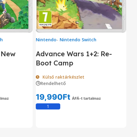
ch
Nintendo
-
Nintendo Switch
: New
Advance Wars 1+2: Re-
Boot Camp
Külső raktárkészlet
🕒Rendelhető
19,990
Ft
almaz
ÁFÁ-t tartalmaz
em
Kosárba Teszem