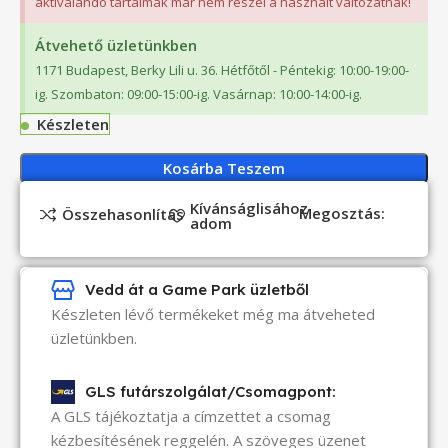
aktiválandó tartalmak már nem részei a használt változatnak!
Átvehető üzletünkben
1171 Budapest, Berky Lili u. 36. Hétfőtől - Péntekig: 10:00-19:00-
ig. Szombaton: 09:00-15:00-ig. Vasárnap: 10:00-14:00-ig.
Készleten
Kosárba Teszem
Kívánságlisához
Megosztás:
Összehasonlítás
adom
Vedd át a Game Park üzletből
Készleten lévő termékeket még ma átveheted
üzletünkben.
GLS futárszolgálat/Csomagpont:
A GLS tájékoztatja a címzettet a csomag
kézbesítésének reggelén. A szöveges üzenet