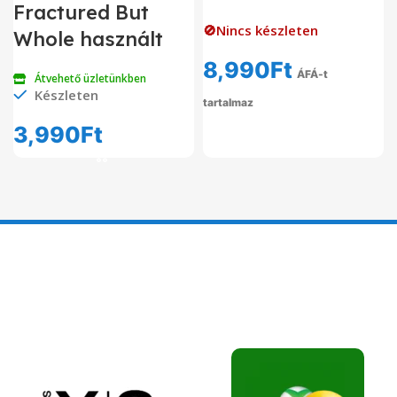
Fractured But
🚫Nincs készleten
Whole használt
8,990
Ft
ÁFÁ-t
Átvehető üzletünkben
Készleten
tartalmaz
3,990
Ft