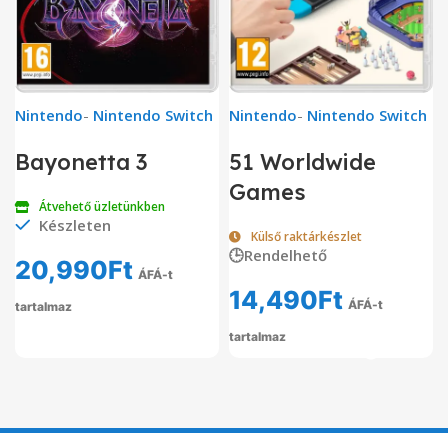
Nintendo
-
Nintendo Switch
Nintendo
-
Nintendo Switch
Bayonetta 3
51 Worldwide
Games
Átvehető üzletünkben
Készleten
Külső raktárkészlet
🕒Rendelhető
20,990
Ft
ÁFÁ-t
14,490
Ft
ÁFÁ-t
tartalmaz
tartalmaz