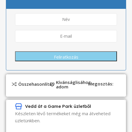
Kívánságlisához
Megosztás:
Összehasonlítás
adom
Vedd át a Game Park üzletből
Készleten lévő termékeket még ma átveheted
üzletünkben.