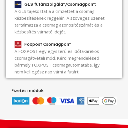
GLS futárszolgálat/Csomagpont:
A GLS tájékoztatja a címzettet a csomag
kézbesítésének reggelén. A szöveges üzenet
tartalmazza a csomag azonosítószámát és a
kézbesítés várható idejét.
Foxpost Csomagpont
A FOXPOST egy egyszerű és időtakarékos
csomagátvételi mód. Kérd megrendelésed
bármely FOXPOST csomagautomatába, így
nem kell egész nap várni a futárt.
Fizetési módok: