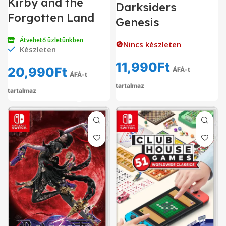
Kirby and the
Darksiders
Forgotten Land
Genesis
Átvehető üzletünkben
🚫Nincs készleten
Készleten
11,990
Ft
20,990
Ft
ÁFÁ-t
ÁFÁ-t
tartalmaz
tartalmaz