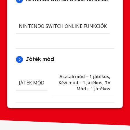
Cl
ment
NINTENDO SWITCH ONLINE FUNKCIÓK
Onl
já
Játék mód
Asztali mód – 1 játékos
,
JÁTÉK MÓD
Kézi mód – 1 játékos
,
TV
Mód – 1 játékos