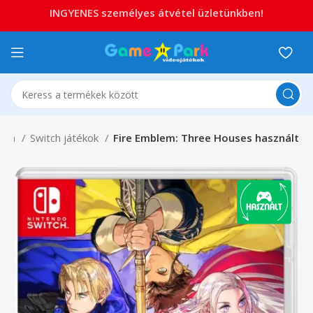
INGYENES személyes átvétel üzletünkben!
itch
Switch játékok
Fire Emblem: Three Houses használt