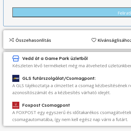
Összehasonlítás
Kívánságlisáh
Vedd át a Game Park üzletből
Készleten lévő termékeket még ma átveheted üzletünkbe
GLS futárszolgálat/Csomagpont:
A GLS tájékoztatja a címzettet a csomag kézbesítésének 
azonosítószámát és a kézbesítés várható idejét.
Foxpost Csomagpont
A FOXPOST egy egyszerű és időtakarékos csomagátvéte
csomagautomatába, így nem kell egész nap várni a futárt.