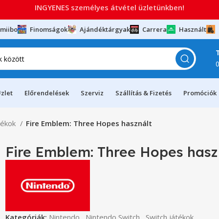
INGYENES személyes átvétel üzletünkben!
miibo
Finomságok
Ajándéktárgyak
Carrera
Használt
zlet
Előrendelések
Szerviz
Szállítás & Fizetés
Promóciók
tékok
Fire Emblem: Three Hopes használt
Fire Emblem: Three Hopes hasz
Kategóriák:
Nintendo
,
Nintendo Switch
,
Switch játékok