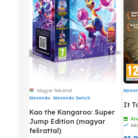
Magyar felirattal
Ninte
Nintendo
-
Nintendo Switch
It T
Kao the Kangaroo: Super
Át
Jump Edition (magyar
Kés
felirattal)