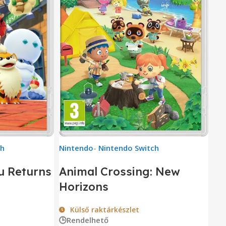
ch
Nintendo
-
Nintendo Switch
u Returns
Animal Crossing: New
Horizons
Külső raktárkészlet
🕒Rendelhető