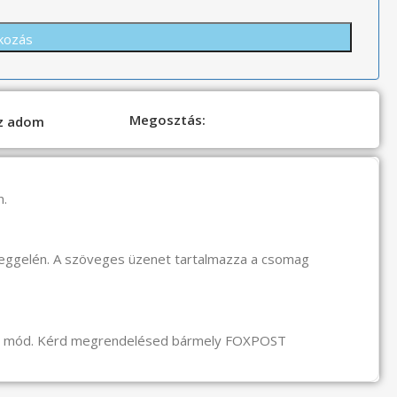
Megosztás:
oz adom
n.
reggelén. A szöveges üzenet tartalmazza a csomag
li mód. Kérd megrendelésed bármely FOXPOST