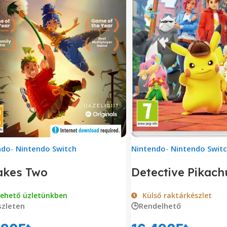
ndo
-
Nintendo Switch
Nintendo
-
Nintendo Swit
akes Two
Detective Pikach
vehető üzletünkben
Külső raktárkészlet
zleten
🕒Rendelhető