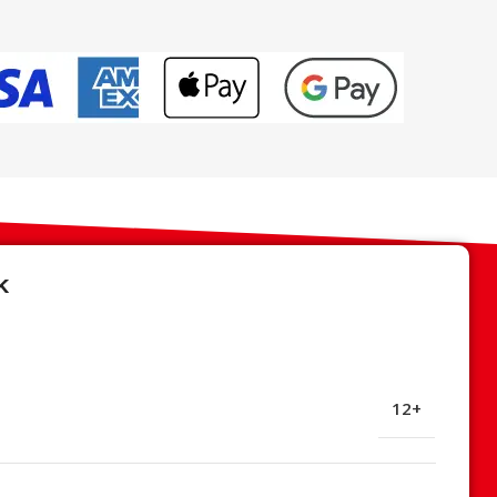
k
12+