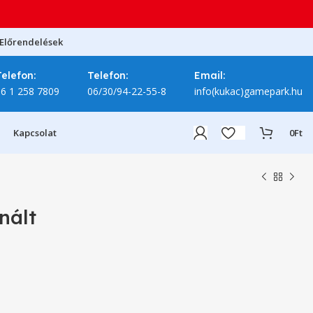
Előrendelések
Telefon:
Telefon:
Email:
06 1 258 7809
06/30/94-22-55-8
info(kukac)gamepark.hu
Kapcsolat
0
Ft
nált