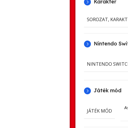
Karakter
SOROZAT, KARAKT
Nintendo Swit
NINTENDO SWITC
Játék mód
A
JÁTÉK MÓD