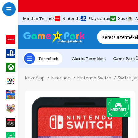
Minden Termék
Nintendo
Playstation
Xbox
A
Termékek
Akciós Termékek
Game Park Ü
Kezdőlap
Nintendo
Nintendo Switch
Switch já