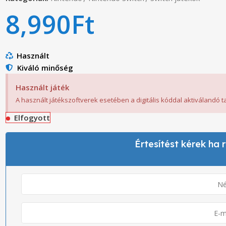
8,990
Ft
Használt
Kiváló minőség
Használt játék
A használt játékszoftverek esetében a digitális kóddal aktiválandó 
Elfogyott
Értesítést kérek ha