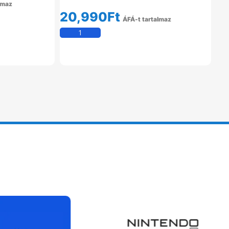
lmaz
20,990
Ft
em
ÁFÁ-t tartalmaz
Kosárba Teszem