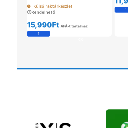
11,
Külső raktárkészlet
🕒Rendelhető
15,990
Ft
ÁFÁ-t tartalmaz
Kosárba Teszem