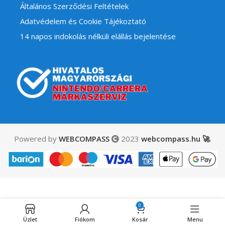
Általános Szerződési Feltételek
Adatvédelem és Cookie Tájékoztató
14 napos indokolás nélküli elállás bejelentése
Powered by
WEBCOMPASS
2023
webcompass.hu 🚀
.
Fire Emblem – Chrom
0
5,000
Ft
Elfogyott
amiibo használt
Üzlet
Fiókom
Kosár
Menu