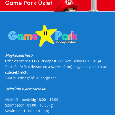
Game Park Üzlet
Megközelíthető:
üzlet és szerviz 1171 Budapest XVII. ker. Berky Lili u. 36. (A
Pesti úti felőli üzletsoron, a szerviz úton) Ingyenes parkoló az
üzlet(ek) előtt.
BKK buszmegálló: Kucorgó tér.
Üzletünk nyitvatartása:
Hétfőtől - péntekig 10:00 - 19:00-ig
Szombaton : 09:00 - 15:00-ig
Vasárnap : 10:00 - 14:00-ig