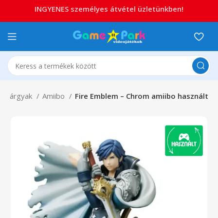
INGYENES személyes átvétel üzletünkben!
éktárgyak
Amiibo
Fire Emblem – Chrom amiibo használt