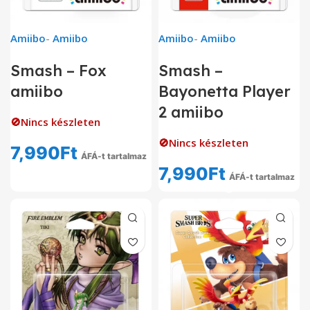
Amiibo
-
Amiibo
Amiibo
-
Amiibo
Smash – Fox
Smash –
amiibo
Bayonetta Player
2 amiibo
🚫Nincs készleten
🚫Nincs készleten
7,990
Ft
ÁFÁ-t tartalmaz
7,990
Ft
ÁFÁ-t tartalmaz