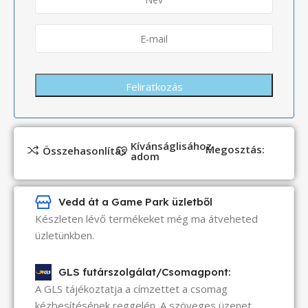
Kívánságlisához
Megosztás:
Összehasonlítás
adom
Vedd át a Game Park üzletből
Készleten lévő termékeket még ma átveheted
üzletünkben.
GLS futárszolgálat/Csomagpont:
A GLS tájékoztatja a címzettet a csomag
kézbesítésének reggelén. A szöveges üzenet