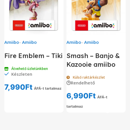
Amiibo
-
Amiibo
Amiibo
-
Amiibo
Fire Emblem – Tiki
Smash – Banjo &
Kazooie amiibo
Átvehető üzletünkben
Készleten
Külső raktárkészlet
🕒Rendelhető
7,990
Ft
ÁFÁ-t tartalmaz
6,990
Ft
ÁFÁ-t
tartalmaz