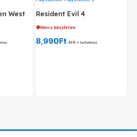
en West
Resident Evil 4
🚫Nincs készleten
8,990
Ft
lmaz
ÁFÁ-t tartalmaz
om
Tovább Olvasom