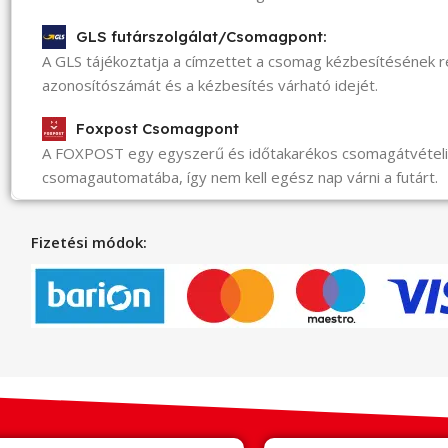
GLS futárszolgálat/Csomagpont:
A GLS tájékoztatja a címzettet a csomag kézbesítésének 
azonosítószámát és a kézbesítés várható idejét.
Foxpost Csomagpont
A FOXPOST egy egyszerű és időtakarékos csomagátvéte
csomagautomatába, így nem kell egész nap várni a futárt.
Fizetési módok: