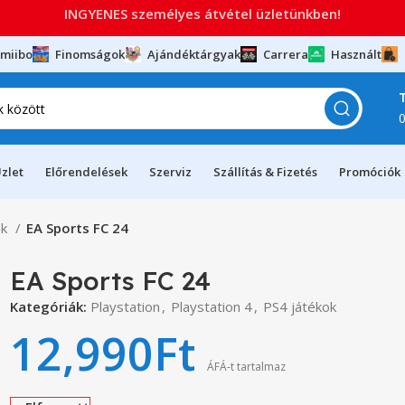
INGYENES személyes átvétel üzletünkben!
miibo
Finomságok
Ajándéktárgyak
Carrera
Használt
zlet
Előrendelések
Szerviz
Szállítás & Fizetés
Promóciók
ok
EA Sports FC 24
EA Sports FC 24
Kategóriák:
Playstation
,
Playstation 4
,
PS4 játékok
12,990
Ft
ÁFÁ-t tartalmaz