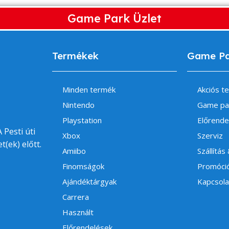
Game Park Üzlet
Termékek
Game P
Minden termék
Akciós t
Nintendo
Game pa
Playstation
Előrende
 Pesti úti
Xbox
Szerviz
t(ek) előtt.
Amiibo
Szállítás
Finomságok
Promóci
Ajándéktárgyak
Kapcsola
Carrera
Használt
Előrendelések