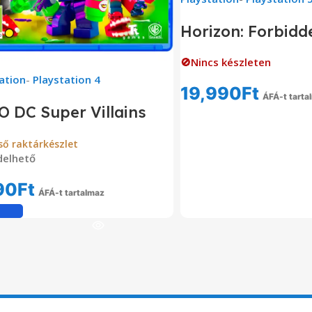
Horizon: Forbidd
🚫Nincs készleten
ation
-
Playstation 4
19,990
Ft
ÁFÁ-t tarta
 DC Super Villains
Tovább Olvas
ső raktárkészlet
delhető
90
Ft
ÁFÁ-t tartalmaz
Kosárba Teszem