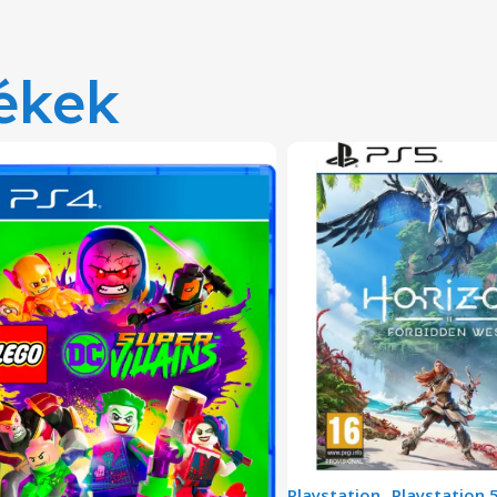
ékek
Playstation
-
Playstation 