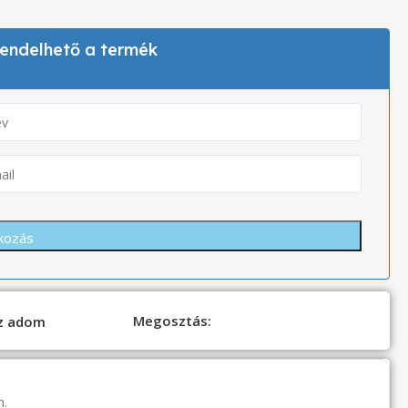
 rendelhető a termék
Megosztás:
oz adom
n.