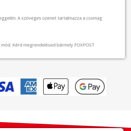
reggelén. A szöveges üzenet tartalmazza a csomag
li mód. Kérd megrendelésed bármely FOXPOST