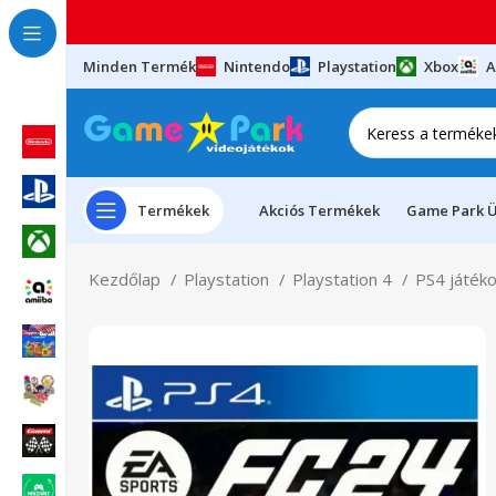
Minden Termék
Nintendo
Playstation
Xbox
A
Termékek
Akciós Termékek
Game Park Ü
Kezdőlap
Playstation
Playstation 4
PS4 játék