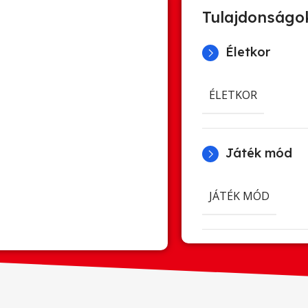
Tulajdonságo
Életkor
ÉLETKOR
Játék mód
JÁTÉK MÓD