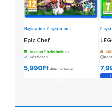
Playstation
-
Playstation 4
Playst
Epic Chef
LEGO
Átvehető üzletünkben
Kül
Készleten
🕒Ren
5,990
Ft
7,9
ÁFÁ-t tartalmaz
Kosárba Teszem