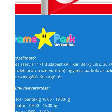
Megközelíthető:
üzlet és szerviz 1171 Budapest XVII. ker. Berky Lili u. 36. (A
felőli üzletsoron, a szerviz úton) Ingyenes parkoló az üzle
BKK buszmegálló: Kucorgó tér.
Üzletünk nyitvatartása:
Hétfőtől - péntekig 10:00 - 19:00-ig
Szombaton : 09:00 - 15:00-ig
Vasárnap : 10:00 - 14:00-ig