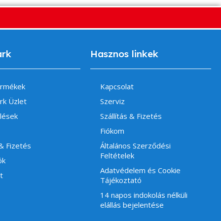
ark
Hasznos linkek
ermékek
Kapcsolat
rk Üzlet
Szerviz
lések
Szállítás & Fizetés
Fiókom
 & Fizetés
Általános Szerződési
Feltételek
ók
Adatvédelem és Cookie
t
Tájékoztató
14 napos indokolás nélküli
elállás bejelentése