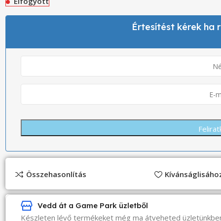
Elfogyott
Értesítést kérek ha
Összehasonlítás
Kívánságlisáh
Vedd át a Game Park üzletből
Készleten lévő termékeket még ma átveheted üzletünkbe