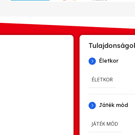
Tulajdonságo
Életkor
ÉLETKOR
Játék mód
JÁTÉK MÓD