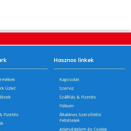
ark
Hasznos linkek
ermékek
Kapcsolat
rk Üzlet
Szerviz
lések
Szállítás & Fizetés
Fiókom
 & Fizetés
Általános Szerződési
Feltételek
ók
Adatvédelem és Cookie