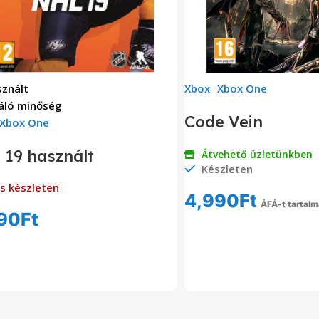
znált
Xbox
-
Xbox One
áló minőség
Code Vein
Xbox One
 19 használt
Átvehető üzletünkben
Készleten
s készleten
4,990
Ft
ÁFÁ-t tartal
90
Ft
Kosárba Tesz
Tovább Olvasom