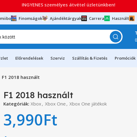
INGYENES személyes átvétel üzletünkben!
miibo
Finomságok
Ajándéktárgyak
Carrera
Használt
zlet
Előrendelések
Szerviz
Szállítás & Fizetés
Promóciók
F1 2018 használt
F1 2018 használt
Kategóriák:
Xbox
,
Xbox One
,
Xbox One játékok
3,990
Ft