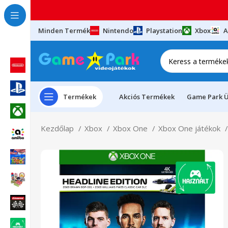
Minden Termék
Nintendo
Playstation
Xbox
A
Termékek
Akciós Termékek
Game Park Ü
Kezdőlap
Xbox
Xbox One
Xbox One játékok