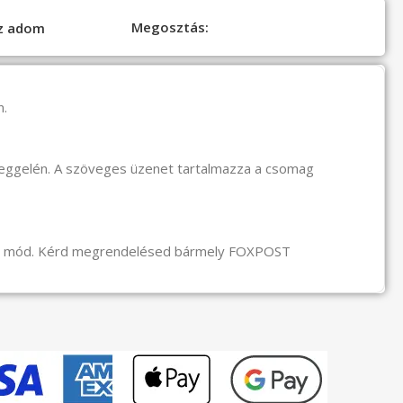
Megosztás:
oz adom
n.
reggelén. A szöveges üzenet tartalmazza a csomag
li mód. Kérd megrendelésed bármely FOXPOST