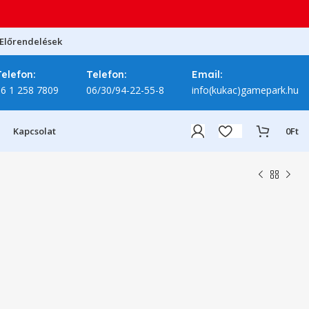
Előrendelések
Telefon:
Telefon:
Email:
06 1 258 7809
06/30/94-22-55-8
info(kukac)gamepark.hu
Kapcsolat
0
Ft