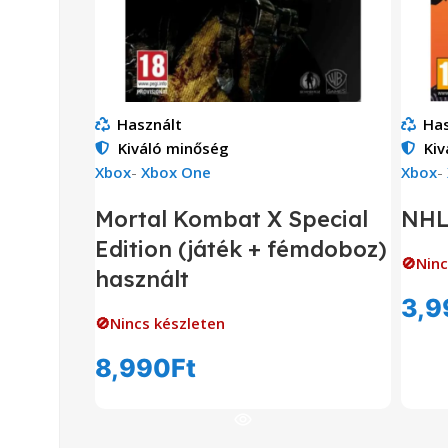
Használt
Has
Kiváló minőség
Kiv
Xbox
-
Xbox One
Xbox
-
Mortal Kombat X Special
NHL
Edition (játék + fémdoboz)
🚫Ninc
használt
3,9
🚫Nincs készleten
8,990
Ft
Tovább Olvasom