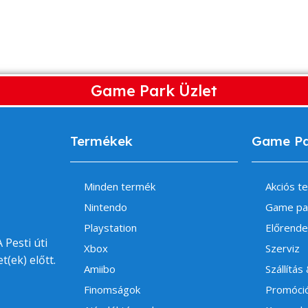
Game Park Üzlet
Termékek
Game P
Minden termék
Akciós t
Nintendo
Game pa
Playstation
Előrende
 Pesti úti
Xbox
Szerviz
t(ek) előtt.
Amiibo
Szállítás
Finomságok
Promóci