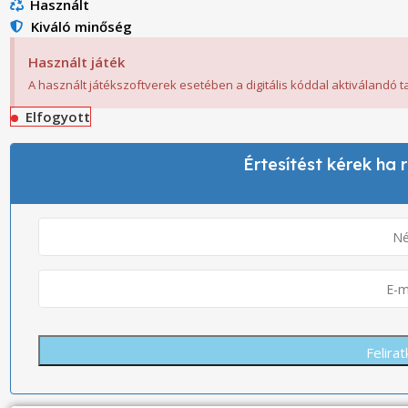
Használt
Kiváló minőség
Használt játék
A használt játékszoftverek esetében a digitális kóddal aktiválandó 
Elfogyott
Értesítést kérek ha