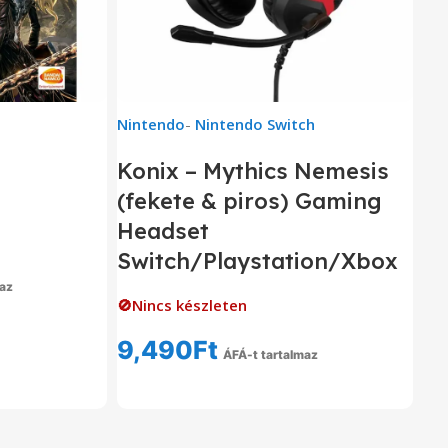
Nintendo
-
Nintendo Switch
Konix – Mythics Nemesis
(fekete & piros) Gaming
Headset
Switch/Playstation/Xbox
maz
🚫Nincs készleten
em
9,490
Ft
ÁFÁ-t tartalmaz
Tovább Olvasom