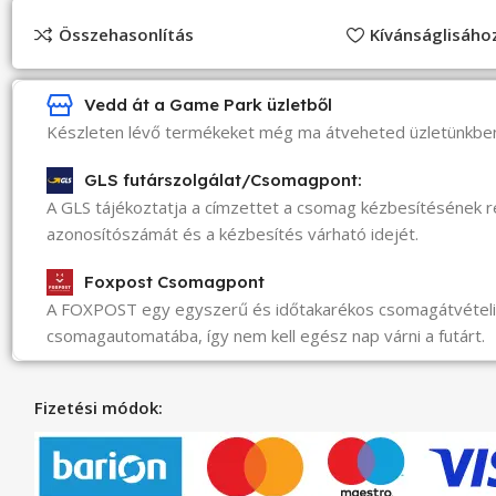
Összehasonlítás
Kívánságlisáh
Vedd át a Game Park üzletből
Készleten lévő termékeket még ma átveheted üzletünkbe
GLS futárszolgálat/Csomagpont:
A GLS tájékoztatja a címzettet a csomag kézbesítésének 
azonosítószámát és a kézbesítés várható idejét.
Foxpost Csomagpont
A FOXPOST egy egyszerű és időtakarékos csomagátvéte
csomagautomatába, így nem kell egész nap várni a futárt.
Fizetési módok: