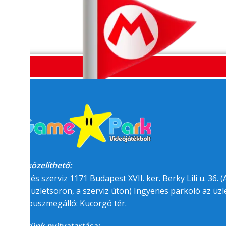
Megközelíthető:
üzlet és szerviz 1171 Budapest XVII. ker. Berky Lili u. 36. (A
felőli üzletsoron, a szerviz úton) Ingyenes parkoló az üzle
BKK buszmegálló: Kucorgó tér.