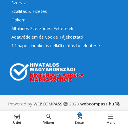
Szerviz
Szállítás & Fizetés
Fiókom
Általános Szerződési Feltételek
Adatvédelem és Cookie Tájékoztató
14 napos indokolás nélküli elállás bejelentése
Powered by
WEBCOMPASS
2023
webcompass.hu 🚀
.
14,490
Ft
0
Elfogyott
Evotinction
ÁFÁ-t tartalmaz
Üzlet
Fiókom
Kosár
Menu