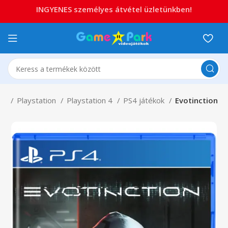
INGYENES személyes átvétel üzletünkben!
ap
Playstation
Playstation 4
PS4 játékok
Evotinction