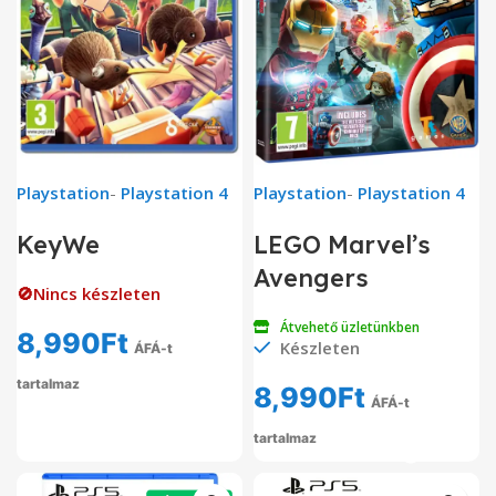
Playstation
-
Playstation 4
Playstation
-
Playstation 4
KeyWe
LEGO Marvel’s
Avengers
🚫Nincs készleten
Átvehető üzletünkben
8,990
Ft
Készleten
ÁFÁ-t
tartalmaz
8,990
Ft
ÁFÁ-t
tartalmaz