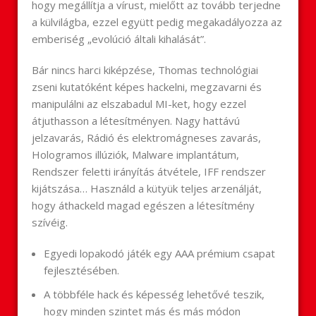
hogy megállítja a vírust, mielőtt az tovább terjedne
a külvilágba, ezzel együtt pedig megakadályozza az
emberiség „evolúció általi kihalását”.
Bár nincs harci kiképzése, Thomas technológiai
zseni kutatóként képes hackelni, megzavarni és
manipulálni az elszabadul MI-ket, hogy ezzel
átjuthasson a létesítményen. Nagy hattávú
jelzavarás, Rádió és elektromágneses zavarás,
Hologramos illúziók, Malware implantátum,
Rendszer feletti irányítás átvétele, IFF rendszer
kijátszása… Használd a kütyük teljes arzenálját,
hogy áthackeld magad egészen a létesítmény
szívéig.
Egyedi lopakodó játék egy AAA prémium csapat
fejlesztésében.
A többféle hack és képesség lehetővé teszik,
hogy minden szintet más és más módon