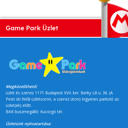
Game Park Üzlet
Megközelíthető:
üzlet és szerviz 1171 Budapest XVII. ker. Berky Lili u. 36. (A
Pesti úti felőli üzletsoron, a szerviz úton) Ingyenes parkoló az
üzlet(ek) előtt.
BKK buszmegálló: Kucorgó tér.
Üzletünk nyitvatartása: