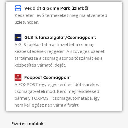
Vedd át a Game Park üzletből
Készleten lévő termékeket még ma átveheted
üzletünkben.
GLS futárszolgálat/Csomagpont:
A GLS tájékoztatja a címzettet a csomag
kézbesítésének reggelén. A szöveges üzenet
tartalmazza a csomag azonosítószámát és a
kézbesítés várható idejét.
Foxpost Csomagpont
A FOXPOST egy egyszerű és időtakarékos
csomagátvételi mód. Kérd megrendelésed
bármely FOXPOST csomagautomatába, így
nem kell egész nap várni a futárt.
Fizetési módok: