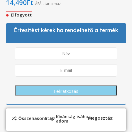
14,490
Ft
ÁFÁ-t tartalmaz
Elfogyott
Értesítést kérek ha rendelhető a termék
Kívánságlisához
Megosztás:
Összehasonlítás
adom