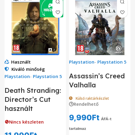
Használt
Playstation
-
Playstation 5
Kiváló minőség
Assassin’s Creed
Playstation
-
Playstation 5
Valhalla
Death Stranding:
Director’s Cut
Külső raktárkészlet
🕒Rendelhető
használt
9,990
Ft
ÁFÁ-t
🚫Nincs készleten
tartalmaz