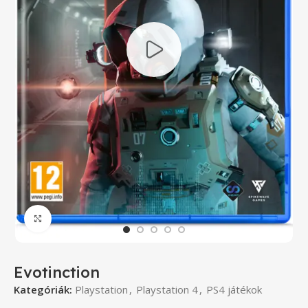
Click to enlarge
Evotinction
Kategóriák:
Playstation
,
Playstation 4
,
PS4 játékok