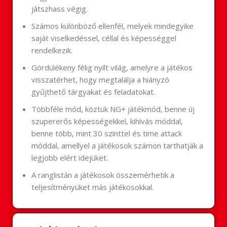
játszhass végig.
Számos különböző ellenfél, melyek mindegyike
saját viselkedéssel, céllal és képességgel
rendelkezik.
Gördülékeny félig nyílt világ, amelyre a játékos
visszatérhet, hogy megtalálja a hiányzó
gyűjthető tárgyakat és feladatokat.
Többféle mód, köztük NG+ játékmód, benne új
szupererős képességekkel, kihívás móddal,
benne több, mint 30 szinttel és time attack
móddal, amellyel a játékosok számon tarthatják a
legjobb elért idejüket.
A ranglistán a játékosok összemérhetik a
teljesítményüket más játékosokkal.