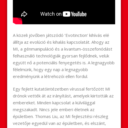
A közeli jövőben játszódó ‘Evotinction’ kihívás elé
állítja az evolúció és kihalás kapcsolatát. Ahogy az
MI, a génmanipuláció és a kvantum-összefonódást
felhasználó technológiák gyorsan fejlődnek, velük
együtt nő a potenciális fenyegetés is. A legnagyobb
félelmünk, hogy egy nap a legnagyobb
eredményünk a létrehozói ellen fordul.
Egy fejlett kutatóintézetben vírussal fertőzött MI
drónok vették át az irányítást, amelyek kiirtották az
embereket. Minden kapcsolat a külvilággal
megszakadt. Nincs jele emberi életnek az
épületben. Thomas Liu, az MI fejlesztési részleg
vezetője egyedül van az épületben, és elszánt,