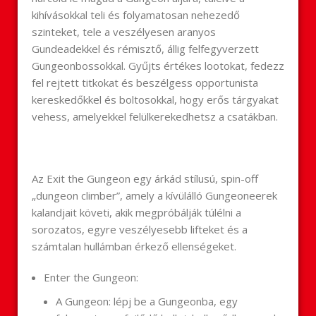
kihívásokkal teli és folyamatosan nehezedő
szinteket, tele a veszélyesen aranyos
Gundeadekkel és rémisztő, állig felfegyverzett
Gungeonbossokkal. Gyűjts értékes lootokat, fedezz
fel rejtett titkokat és beszélgess opportunista
kereskedőkkel és boltosokkal, hogy erős tárgyakat
vehess, amelyekkel felülkerekedhetsz a csatákban.
Az Exit the Gungeon egy árkád stílusú, spin-off
„dungeon climber”, amely a kívülálló Gungeoneerek
kalandjait követi, akik megpróbálják túlélni a
sorozatos, egyre veszélyesebb lifteket és a
számtalan hullámban érkező ellenségeket.
Enter the Gungeon:
A Gungeon: lépj be a Gungeonba, egy