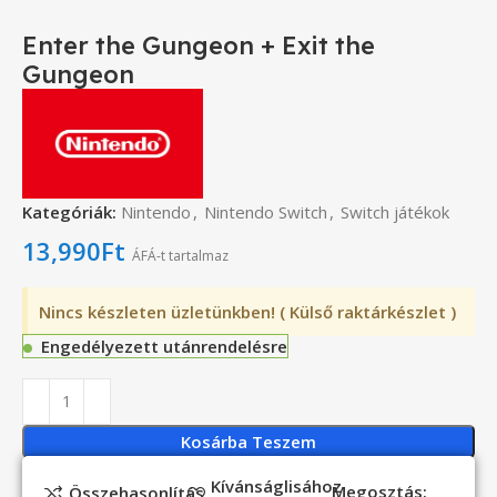
Enter the Gungeon + Exit the
Gungeon
Kategóriák:
Nintendo
,
Nintendo Switch
,
Switch játékok
13,990
Ft
ÁFÁ-t tartalmaz
Nincs készleten üzletünkben! ( Külső raktárkészlet )
Engedélyezett utánrendelésre
Kosárba Teszem
Kívánságlisához
Megosztás:
Összehasonlítás