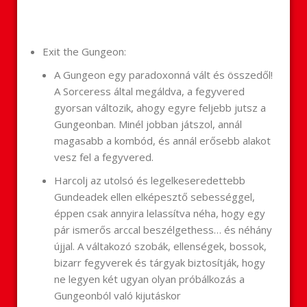
Exit the Gungeon:
A Gungeon egy paradoxonná vált és összedől!
A Sorceress által megáldva, a fegyvered
gyorsan változik, ahogy egyre feljebb jutsz a
Gungeonban. Minél jobban játszol, annál
magasabb a kombód, és annál erősebb alakot
vesz fel a fegyvered.
Harcolj az utolsó és legelkeseredettebb
Gundeadek ellen elképesztő sebességgel,
éppen csak annyira lelassítva néha, hogy egy
pár ismerős arccal beszélgethess… és néhány
újjal. A váltakozó szobák, ellenségek, bossok,
bizarr fegyverek és tárgyak biztosítják, hogy
ne legyen két ugyan olyan próbálkozás a
Gungeonból való kijutáskor