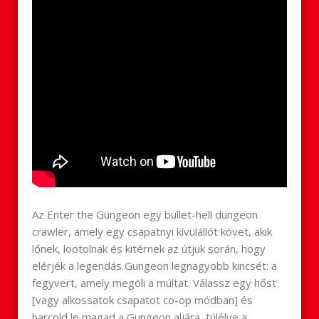
Az Enter the Gungeon egy bullet-hell dungeon
crawler, amely egy csapatnyi kívülállót követ, akik
lőnek, lootolnak és kitérnek az útjuk során, hogy
elérjék a legendás Gungeon legnagyobb kincsét: a
fegyvert, amely megöli a múltat. Válassz egy hőst
[vagy alkossatok csapatot co-op módban] és
harcold le magad a Gungeon aljára, túlélve a