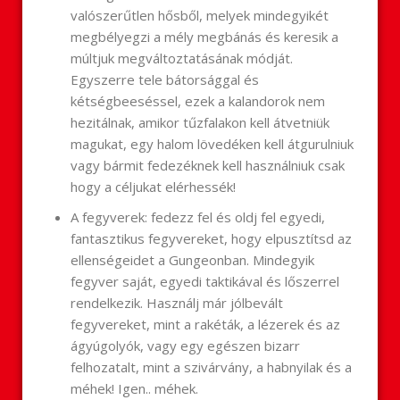
valószerűtlen hősből, melyek mindegyikét
megbélyegzi a mély megbánás és keresik a
múltjuk megváltoztatásának módját.
Egyszerre tele bátorsággal és
kétségbeeséssel, ezek a kalandorok nem
hezitálnak, amikor tűzfalakon kell átvetniük
magukat, egy halom lövedéken kell átgurulniuk
vagy bármit fedezéknek kell használniuk csak
hogy a céljukat elérhessék!
A fegyverek: fedezz fel és oldj fel egyedi,
fantasztikus fegyvereket, hogy elpusztítsd az
ellenségeidet a Gungeonban. Mindegyik
fegyver saját, egyedi taktikával és lőszerrel
rendelkezik. Használj már jólbevált
fegyvereket, mint a rakéták, a lézerek és az
ágyúgolyók, vagy egy egészen bizarr
felhozatalt, mint a szivárvány, a habnyilak és a
méhek! Igen.. méhek.