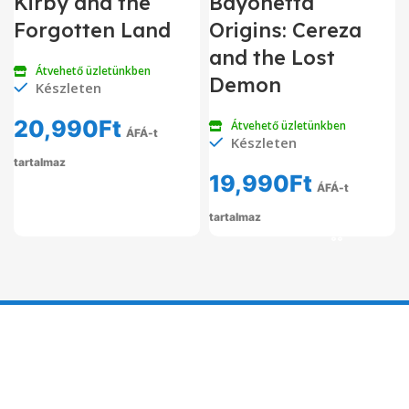
Kirby and the
Bayonetta
Forgotten Land
Origins: Cereza
and the Lost
Átvehető üzletünkben
Demon
Készleten
20,990
Ft
Átvehető üzletünkben
ÁFÁ-t
Készleten
tartalmaz
19,990
Ft
ÁFÁ-t
tartalmaz