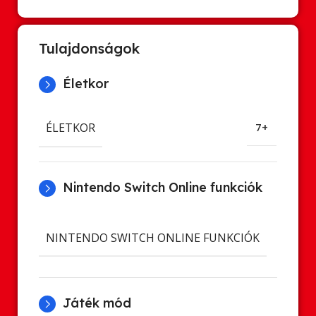
Tulajdonságok
Életkor
ÉLETKOR
7+
Nintendo Switch Online funkciók
Cl
NINTENDO SWITCH ONLINE FUNKCIÓK
ment
Játék mód