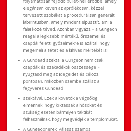
folyamatosan fejlődő bullet-hell erődbe, amely
elegánsan keveri az aprólékosan, kézzel
tervezett szobákat a procedurálisan generált
labirintusban, amely mindent elpusztít, ami a
falai közé téved. Azonban vigyázz – a Gungeon
reagál a legkisebb mértékű, őrszemei és
csapdái feletti győzelmekre is azáltal, hogy
megemeli a tétet és a kihívás mértékét is!
A Gundead szekta: a Gungeon nem csak
csapdák és szakadékok összessége –
nyugtasd meg az idegeidet és célozz
pontosan, miközben szembe szállsz a
fegyveres Gundead
szektával. Ezek a követők a végsőkig
elmennek, hogy kiiktassák a hősöket és
szükség esetén bármilyen taktikát
felhasználnak, hogy megvédjék a templomukat.
A Gungeoonerek: válassz számos