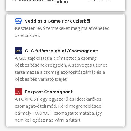
adom
Vedd át a Game Park üzletből
Készleten lévő termékeket még ma átveheted
üzletünkben.
GLS futárszolgálat/Csomagpont:
A GLS tájékoztatja a címzettet a csomag
kézbesítésének reggelén. A szöveges üzenet
tartalmazza a csomag azonosítószámát és a
kézbesítés várható idejét.
Foxpost Csomagpont
A FOXPOST egy egyszerű és időtakarékos
csomagátvételi mód. Kérd megrendelésed
bármely FOXPOST csomagautomatába, így
nem kell egész nap várni a futárt.