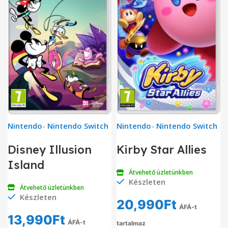
Nintendo
-
Nintendo Switch
Nintendo
-
Nintendo Switch
Disney Illusion
Kirby Star Allies
Island
Átvehető üzletünkben
Készleten
Átvehető üzletünkben
Készleten
20,990
Ft
ÁFÁ-t
13,990
Ft
ÁFÁ-t
tartalmaz