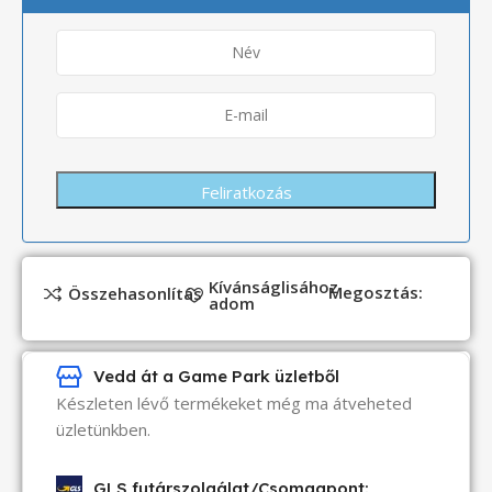
Kívánságlisához
Megosztás:
Összehasonlítás
adom
Vedd át a Game Park üzletből
Készleten lévő termékeket még ma átveheted
üzletünkben.
GLS futárszolgálat/Csomagpont: