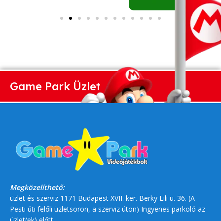
Game Park Üzlet
Megközelíthető:
üzlet és szerviz 1171 Budapest XVII. ker. Berky Lili u. 36. (A
Pesti úti felőli üzletsoron, a szerviz úton) Ingyenes parkoló az
üzlet(ek) előtt.