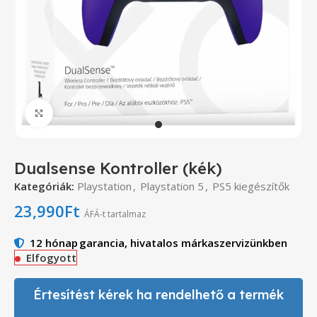
Click to enlarge
Dualsense Kontroller (kék)
Kategóriák:
Playstation
,
Playstation 5
,
PS5 kiegészítők
23,990
Ft
ÁFÁ-t tartalmaz
12 hónap
garancia, hivatalos márkaszervizünkben
Elfogyott
Értesítést kérek ha rendelhető a termék