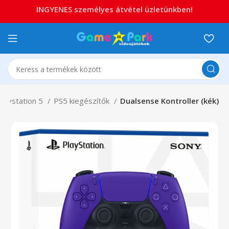
INGYENES személyes átvétel üzletünkben!
Playstation 5
PS5 kiegészítők
Dualsense Kontroller (kék)