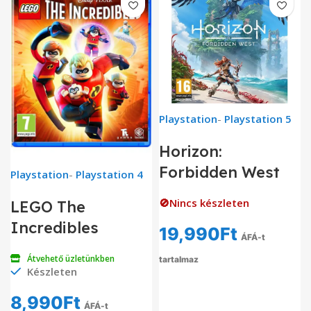
Playstation
-
Playstation 5
Horizon:
Forbidden West
Playstation
-
Playstation 4
🚫Nincs készleten
LEGO The
Incredibles
19,990
Ft
ÁFÁ-t
Átvehető üzletünkben
tartalmaz
Készleten
8,990
Ft
ÁFÁ-t