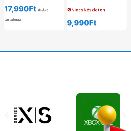
17,990
Ft
🚫Nincs készleten
ÁFÁ-t
tartalmaz
9,990
Ft