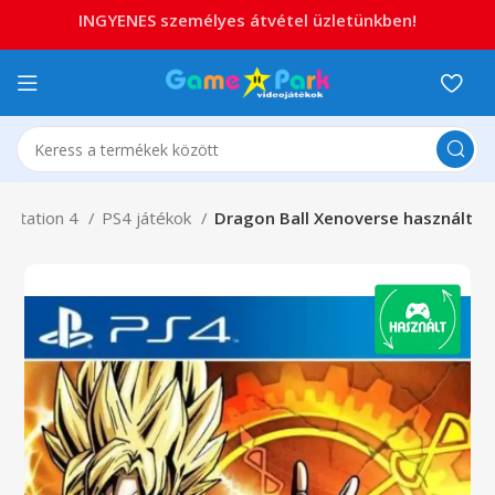
INGYENES személyes átvétel üzletünkben!
aystation 4
PS4 játékok
Dragon Ball Xenoverse használt