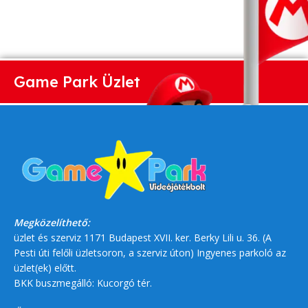
Game Park Üzlet
Megközelíthető:
üzlet és szerviz 1171 Budapest XVII. ker. Berky Lili u. 36. (A
Pesti úti felőli üzletsoron, a szerviz úton) Ingyenes parkoló az
üzlet(ek) előtt.
BKK buszmegálló: Kucorgó tér.