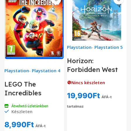
Playstation
-
Playstation 5
Horizon:
Forbidden West
Playstation
-
Playstation 4
🚫Nincs készleten
LEGO The
Incredibles
19,990
Ft
ÁFÁ-t
Átvehető üzletünkben
tartalmaz
Készleten
8,990
Ft
ÁFÁ-t