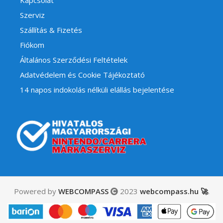
Szerviz
Szállítás & Fizetés
Fiókom
Általános Szerződési Feltételek
Adatvédelem és Cookie Tájékoztató
14 napos indokolás nélküli elállás bejelentése
Powered by
WEBCOMPASS
2023
webcompass.hu 🚀
.