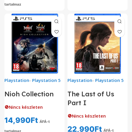
tartalmaz
Playstation
-
Playstation 5
Playstation
-
Playstation 5
Nioh Collection
The Last of Us
Part I
🚫Nincs készleten
🚫Nincs készleten
14,990
Ft
ÁFÁ-t
22,990
Ft
ÁFÁ-t
tartalmaz