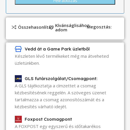
Kívánságlisához
Megosztás:
Összehasonlítás
adom
Vedd át a Game Park üzletből
Készleten lévő termékeket még ma átveheted
üzletünkben.
GLS futárszolgálat/Csomagpont:
A GLS tájékoztatja a címzettet a csomag
kézbesítésének reggelén. A szöveges üzenet
tartalmazza a csomag azonosítószámát és a
kézbesítés várható idejét.
Foxpost Csomagpont
A FOXPOST egy egyszerű és időtakarékos