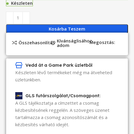
Készleten
Kosárba Teszem
Kívánságlisához
Megosztás:
Összehasonlítás
adom
Vedd át a Game Park üzletből
Készleten lévő termékeket még ma átveheted
üzletünkben.
GLS futárszolgálat/Csomagpont:
A GLS tájékoztatja a címzettet a csomag
kézbesítésének reggelén. A szöveges üzenet
tartalmazza a csomag azonosítószámát és a
kézbesítés várható idejét.