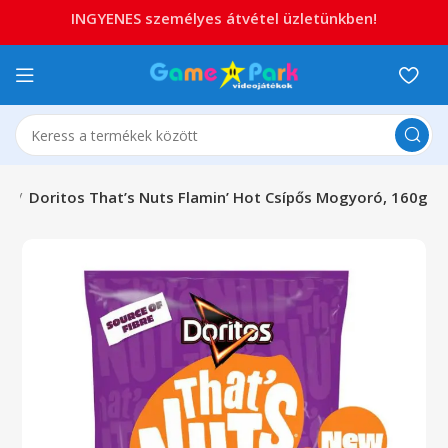
INGYENES személyes átvétel üzletünkben!
SA
Doritos That’s Nuts Flamin’ Hot Csípős Mogyoró, 160g