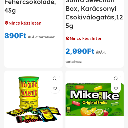
Santa Selection
Fehércsokoládé,
Box, Karácsonyi
43g
Csokiválogatás,12
🚫Nincs készleten
5g
890
Ft
ÁFÁ-t tartalmaz
🚫Nincs készleten
2,990
Ft
ÁFÁ-t
tartalmaz