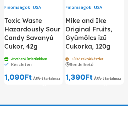
Finomságok
-
USA
Finomságok
-
USA
Toxic Waste
Mike and Ike
Hazardously Sour
Original Fruits,
Candy Savanyú
Gyümölcs ízű
Cukor, 42g
Cukorka, 120g
Átvehető üzletünkben
Külső raktárkészlet
Készleten
🕒Rendelhető
1,090
Ft
1,390
Ft
ÁFÁ-t tartalmaz
ÁFÁ-t tartalmaz