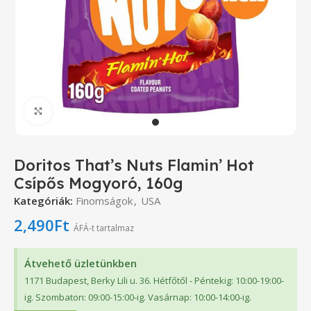
Click to enlarge
Doritos That’s Nuts Flamin’ Hot
Csípős Mogyoró, 160g
Kategóriák:
Finomságok
,
USA
2,490
Ft
ÁFÁ-t tartalmaz
Átvehető üzletünkben
1171 Budapest, Berky Lili u. 36. Hétfőtől - Péntekig: 10:00-19:00-
ig. Szombaton: 09:00-15:00-ig. Vasárnap: 10:00-14:00-ig.