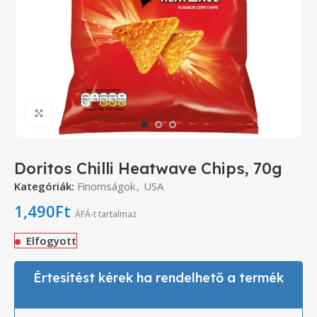
Click to enlarge
Doritos Chilli Heatwave Chips, 70g
Kategóriák:
Finomságok
,
USA
1,490
Ft
ÁFÁ-t tartalmaz
Elfogyott
Értesítést kérek ha rendelhető a termék