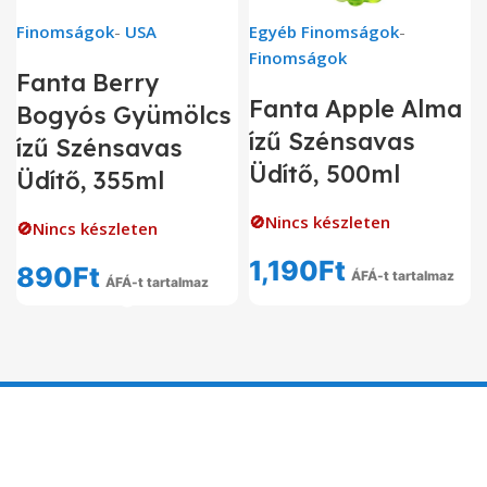
Finomságok
-
USA
Egyéb Finomságok
-
Finomságok
Fanta Berry
Fanta Apple Alma
Bogyós Gyümölcs
ízű Szénsavas
ízű Szénsavas
Üdítő, 500ml
Üdítő, 355ml
🚫Nincs készleten
🚫Nincs készleten
1,190
Ft
890
Ft
ÁFÁ-t tartalmaz
ÁFÁ-t tartalmaz