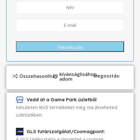
Kívánságlisához
Megosztás:
Összehasonlítás
adom
Vedd át a Game Park üzletből
Készleten lévő termékeket még ma átveheted
üzletünkben.
GLS futárszolgálat/Csomagpont:
A GLS tájékoztatja a címzettet a csomag