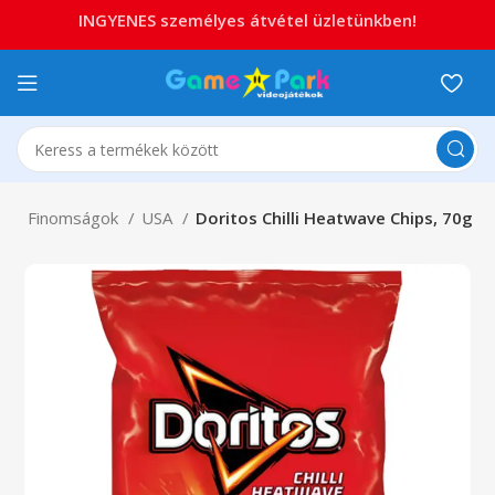
INGYENES személyes átvétel üzletünkben!
p
Finomságok
USA
Doritos Chilli Heatwave Chips, 70g