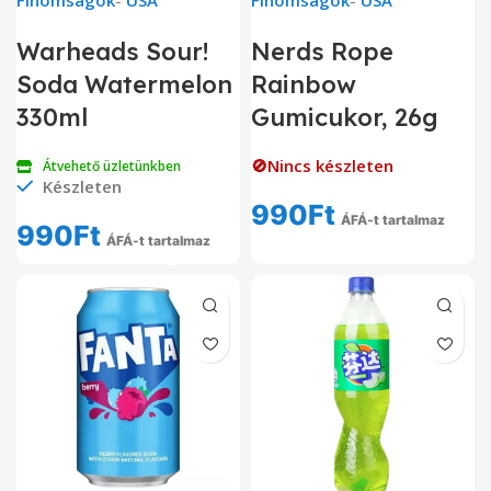
Finomságok
-
USA
Finomságok
-
USA
Warheads Sour!
Nerds Rope
Soda Watermelon
Rainbow
330ml
Gumicukor, 26g
🚫Nincs készleten
Átvehető üzletünkben
Készleten
990
Ft
ÁFÁ-t tartalmaz
990
Ft
ÁFÁ-t tartalmaz