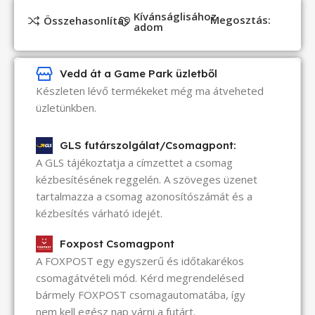
Kívánságlisához
Megosztás:
Összehasonlítás
adom
Vedd át a Game Park üzletből
Készleten lévő termékeket még ma átveheted
üzletünkben.
GLS futárszolgálat/Csomagpont:
A GLS tájékoztatja a címzettet a csomag
kézbesítésének reggelén. A szöveges üzenet
tartalmazza a csomag azonosítószámát és a
kézbesítés várható idejét.
Foxpost Csomagpont
A FOXPOST egy egyszerű és időtakarékos
csomagátvételi mód. Kérd megrendelésed
bármely FOXPOST csomagautomatába, így
nem kell egész nap várni a futárt.