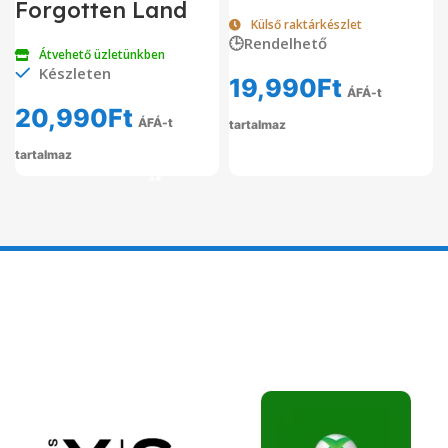
Forgotten Land
Külső raktárkészlet
🕒Rendelhető
Átvehető üzletünkben
Készleten
19,990
Ft
ÁFÁ-t
20,990
Ft
ÁFÁ-t
tartalmaz
tartalmaz