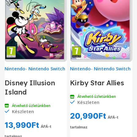
Nintendo
-
Nintendo Switch
Nintendo
-
Nintendo Switch
Disney Illusion
Kirby Star Allies
Island
Átvehető üzletünkben
Készleten
Átvehető üzletünkben
Készleten
20,990
Ft
ÁFÁ-t
13,990
Ft
ÁFÁ-t
tartalmaz
tartalmaz