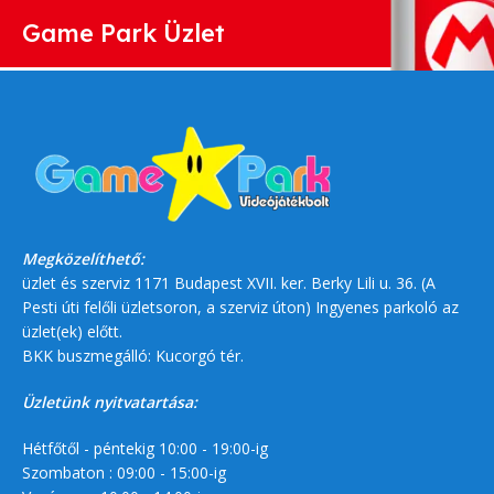
Game Park Üzlet
Megközelíthető:
üzlet és szerviz 1171 Budapest XVII. ker. Berky Lili u. 36. (A
Pesti úti felőli üzletsoron, a szerviz úton) Ingyenes parkoló az
üzlet(ek) előtt.
BKK buszmegálló: Kucorgó tér.
Üzletünk nyitvatartása:
Hétfőtől - péntekig 10:00 - 19:00-ig
Szombaton : 09:00 - 15:00-ig