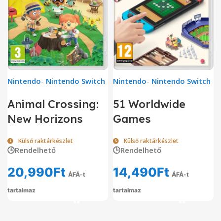
Nintendo
-
Nintendo Switch
Nintendo
-
Nintendo Switch
Animal Crossing:
51 Worldwide
New Horizons
Games
Külső raktárkészlet
Külső raktárkészlet
🕒Rendelhető
🕒Rendelhető
20,990
Ft
14,490
Ft
ÁFÁ-t
ÁFÁ-t
tartalmaz
tartalmaz