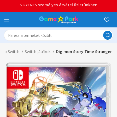
INGYENES személyes átvétel üzletünkben!
endo Switch
Switch játékok
Digimon Story Time Stranger