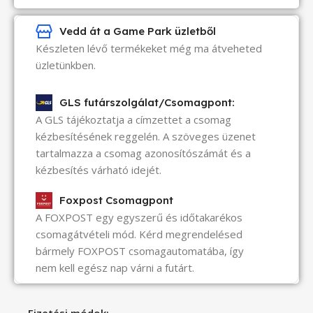
Vedd át a Game Park üzletből
Készleten lévő termékeket még ma átveheted
üzletünkben.
GLS futárszolgálat/Csomagpont:
A GLS tájékoztatja a címzettet a csomag
kézbesítésének reggelén. A szöveges üzenet
tartalmazza a csomag azonosítószámát és a
kézbesítés várható idejét.
Foxpost Csomagpont
A FOXPOST egy egyszerű és időtakarékos
csomagátvételi mód. Kérd megrendelésed
bármely FOXPOST csomagautomatába, így
nem kell egész nap várni a futárt.
Fizetési módok: