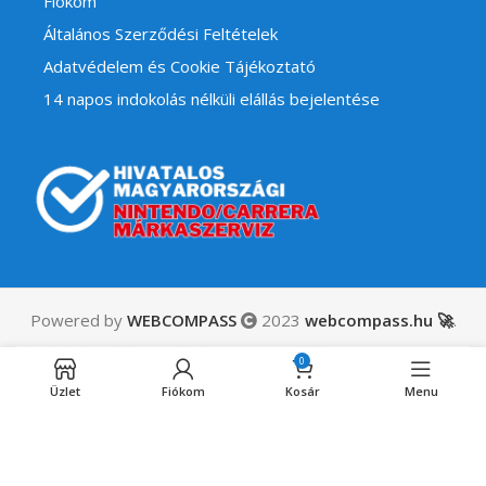
Fiókom
Általános Szerződési Feltételek
Adatvédelem és Cookie Tájékoztató
14 napos indokolás nélküli elállás bejelentése
Powered by
WEBCOMPASS
2023
webcompass.hu 🚀
.
Digimon
25,990
Ft
Story
0
Engedélyezett
ÁFÁ-t
Time
utánrendelésre
Üzlet
Fiókom
Kosár
Menu
tartalmaz
Stranger