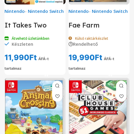
Nintendo
-
Nintendo Switch
Nintendo
-
Nintendo Switch
It Takes Two
Fae Farm
Átvehető üzletünkben
Külső raktárkészlet
Készleten
🕒Rendelhető
11,990
Ft
19,990
Ft
ÁFÁ-t
ÁFÁ-t
tartalmaz
tartalmaz