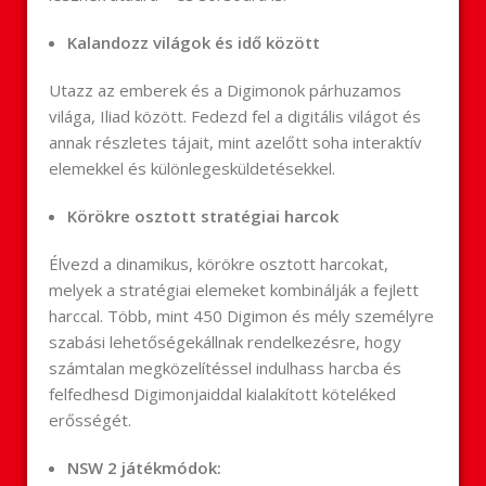
Kalandozz világok és idő között
Utazz az emberek és a Digimonok párhuzamos
világa, Iliad között. Fedezd fel a digitális világot és
annak részletes tájait, mint azelőtt soha interaktív
elemekkel és különlegesküldetésekkel.
Körökre osztott stratégiai harcok
Élvezd a dinamikus, körökre osztott harcokat,
melyek a stratégiai elemeket kombinálják a fejlett
harccal. Több, mint 450 Digimon és mély személyre
szabási lehetőségekállnak rendelkezésre, hogy
számtalan megközelítéssel indulhass harcba és
felfedhesd Digimonjaiddal kialakított köteléked
erősségét.
NSW 2 játékmódok: