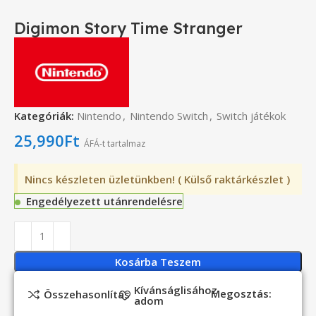
Digimon Story Time Stranger
Kategóriák:
Nintendo
,
Nintendo Switch
,
Switch játékok
25,990
Ft
ÁFÁ-t tartalmaz
Nincs készleten üzletünkben! ( Külső raktárkészlet )
Engedélyezett utánrendelésre
Kosárba Teszem
Kívánságlisához
Megosztás:
Összehasonlítás
adom