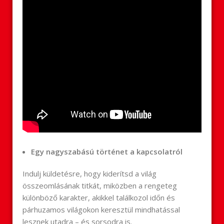
Egy nagyszabású történet a kapcsolatról
Indulj küldetésre, hogy kiderítsd a világ
összeomlásának titkát, miközben a rengeteg
különböző karakter, akikkel találkozol időn és
párhuzamos világokon keresztül mindhatással
lesznek utadra – és sorsodra is.