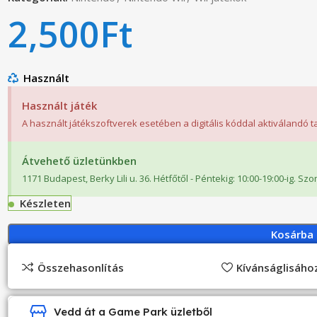
2,500
Ft
Használt
Használt játék
A használt játékszoftverek esetében a digitális kóddal aktiválandó 
Átvehető üzletünkben
1171 Budapest, Berky Lili u. 36. Hétfőtől - Péntekig: 10:00-19:00-ig. Sz
Készleten
Kosárba
Összehasonlítás
Kívánságlisáh
Vedd át a Game Park üzletből