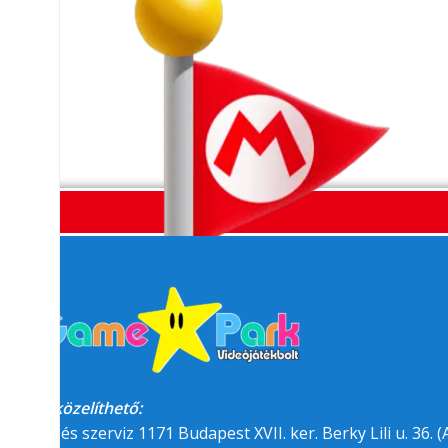
Megközelíthető:
üzlet és szerviz 1171 Budapest XVII. ker. Berky Lili u. 36. (A