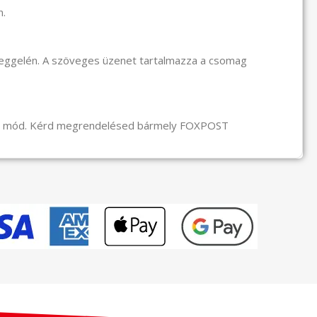
n.
reggelén. A szöveges üzenet tartalmazza a csomag
li mód. Kérd megrendelésed bármely FOXPOST