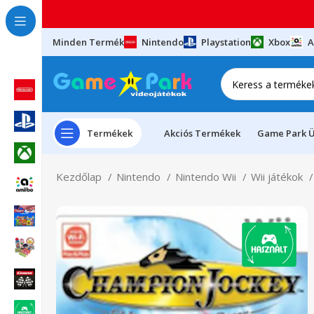
Minden Termék
Nintendo
Playstation
Xbox
A
Termékek
Akciós Termékek
Game Park Ü
Kezdőlap
Nintendo
Nintendo Wii
Wii játékok