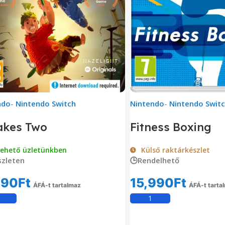
ndo
-
Nintendo Switch
Nintendo
-
Nintendo Swit
akes Two
Fitness Boxing
vehető üzletünkben
Külső raktárkészlet
zleten
🕒Rendelhető
990
Ft
15,990
Ft
ÁFÁ-t tartalmaz
ÁFÁ-t tarta
Kosárba Teszem
Kosárba Tesz