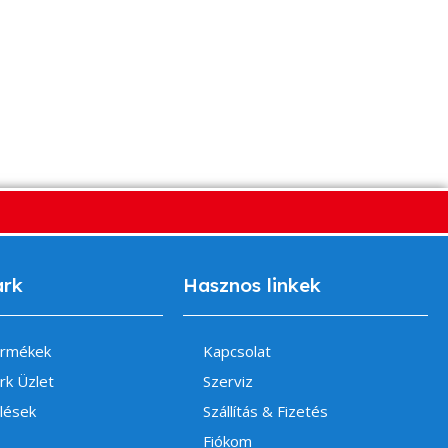
ark
Hasznos linkek
ermékek
Kapcsolat
rk Üzlet
Szerviz
lések
Szállítás & Fizetés
Fiókom