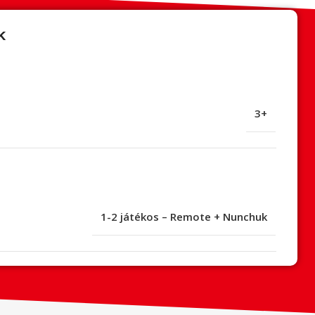
k
3+
1-2 játékos – Remote + Nunchuk