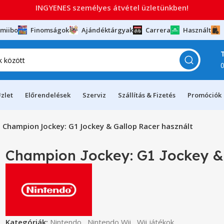
INGYENES személyes átvétel üzletünkben!
miibo
Finomságok
Ajándéktárgyak
Carrera
Használt
zlet
Előrendelések
Szerviz
Szállítás & Fizetés
Promóciók
Champion Jockey: G1 Jockey & Gallop Racer használt
Champion Jockey: G1 Jockey & 
Kategóriák:
Nintendo
,
Nintendo Wii
,
Wii játékok