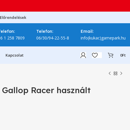
Előrendelések
Telefon:
Telefon:
Email:
06 1 258 7809
06/30/94-22-55-8
info(kukac)gamepark.hu
Kapcsolat
0
Ft
Gallop Racer használt