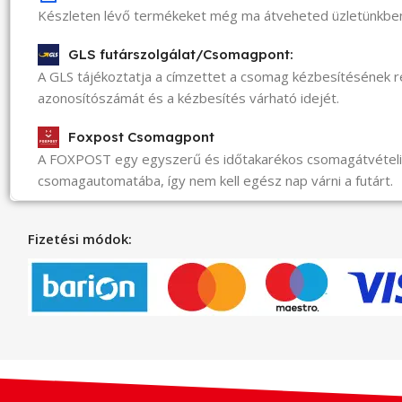
Készleten lévő termékeket még ma átveheted üzletünkbe
GLS futárszolgálat/Csomagpont:
A GLS tájékoztatja a címzettet a csomag kézbesítésének 
azonosítószámát és a kézbesítés várható idejét.
Foxpost Csomagpont
A FOXPOST egy egyszerű és időtakarékos csomagátvéte
csomagautomatába, így nem kell egész nap várni a futárt.
Fizetési módok: