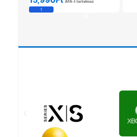
ÁFÁ-t tartalmaz
Kosárba Teszem