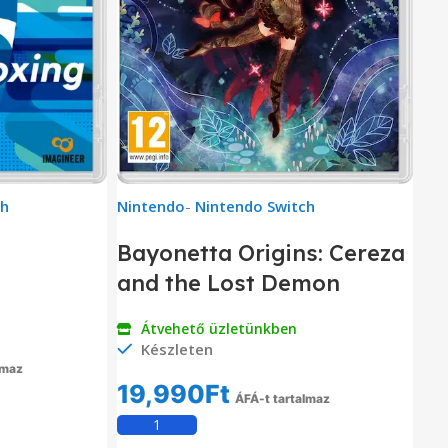
ch
Nintendo
-
Nintendo Switch
Bayonetta Origins: Cereza
and the Lost Demon
Átvehető üzletünkben
Készleten
lmaz
19,990
Ft
em
ÁFÁ-t tartalmaz
Kosárba Teszem