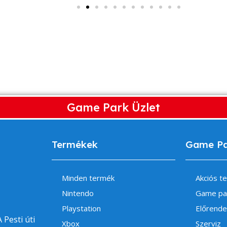
Game Park Üzlet
Termékek
Game P
Minden termék
Akciós t
Nintendo
Game pa
Playstation
Előrende
 Pesti úti
Xbox
Szerviz