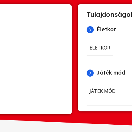
Tulajdonságo
Életkor
ÉLETKOR
Játék mód
JÁTÉK MÓD