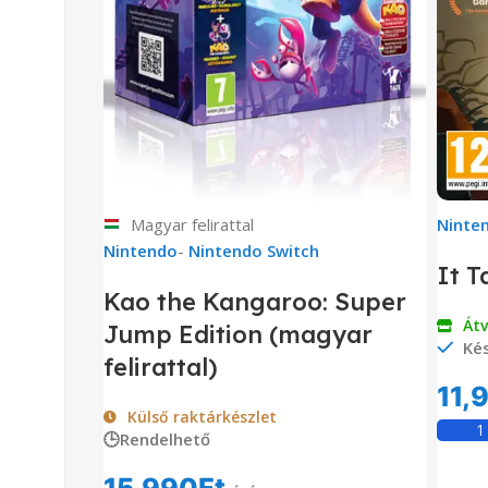
Magyar felirattal
Ninte
Nintendo
-
Nintendo Switch
It T
Kao the Kangaroo: Super
Át
Jump Edition (magyar
Kés
felirattal)
11,
Külső raktárkészlet
🕒Rendelhető
15,990
Ft