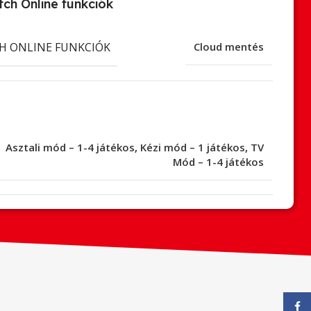
ch Online funkciók
H ONLINE FUNKCIÓK
Cloud mentés
Asztali mód – 1-4 játékos
,
Kézi mód – 1 játékos
,
TV
Mód – 1-4 játékos
Face