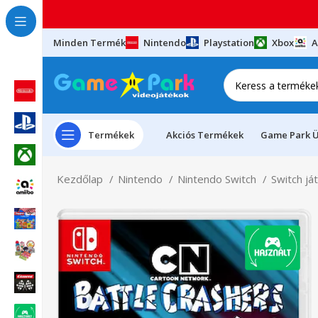
Minden Termék
Nintendo
Playstation
Xbox
A
Termékek
Akciós Termékek
Game Park Ü
Kezdőlap
Nintendo
Nintendo Switch
Switch já