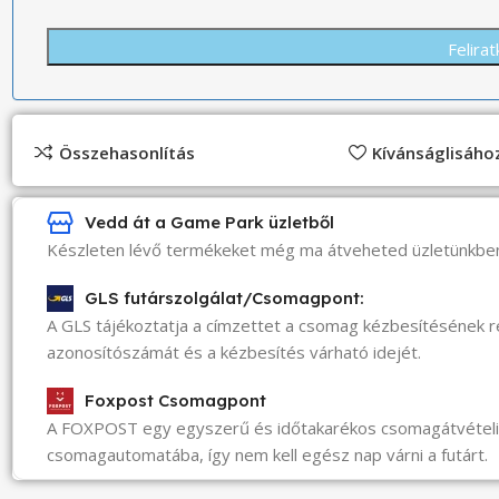
Összehasonlítás
Kívánságlisáh
Vedd át a Game Park üzletből
Készleten lévő termékeket még ma átveheted üzletünkbe
GLS futárszolgálat/Csomagpont:
A GLS tájékoztatja a címzettet a csomag kézbesítésének 
azonosítószámát és a kézbesítés várható idejét.
Foxpost Csomagpont
A FOXPOST egy egyszerű és időtakarékos csomagátvéte
csomagautomatába, így nem kell egész nap várni a futárt.