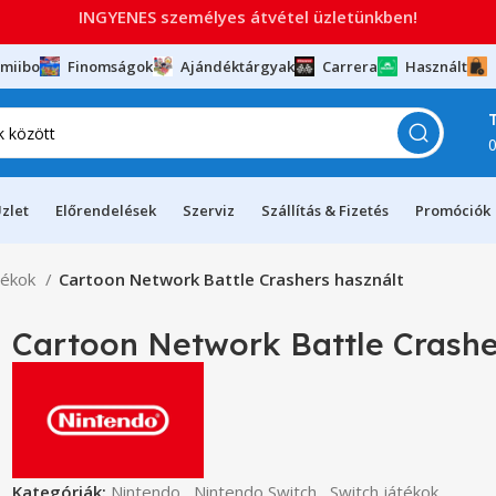
INGYENES személyes átvétel üzletünkben!
miibo
Finomságok
Ajándéktárgyak
Carrera
Használt
zlet
Előrendelések
Szerviz
Szállítás & Fizetés
Promóciók
tékok
Cartoon Network Battle Crashers használt
Cartoon Network Battle Crashe
Kategóriák:
Nintendo
,
Nintendo Switch
,
Switch játékok