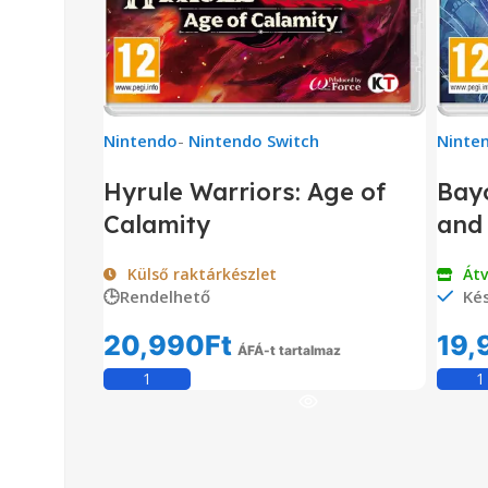
Nintendo
-
Nintendo Switch
Ninte
Hyrule Warriors: Age of
Bayo
Calamity
and
Külső raktárkészlet
Át
🕒Rendelhető
Kés
20,990
Ft
19,
ÁFÁ-t tartalmaz
Kosárba Teszem