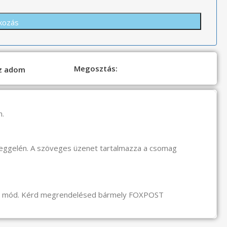
Megosztás:
oz adom
n.
reggelén. A szöveges üzenet tartalmazza a csomag
li mód. Kérd megrendelésed bármely FOXPOST