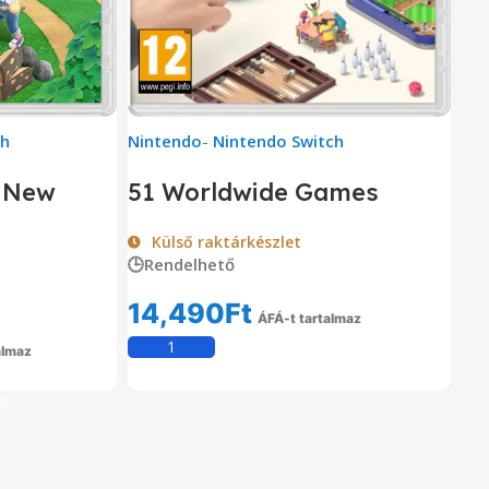
ch
Nintendo
-
Nintendo Switch
: New
51 Worldwide Games
Külső raktárkészlet
🕒Rendelhető
14,490
Ft
ÁFÁ-t tartalmaz
Kosárba Teszem
almaz
em