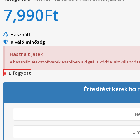
7,990
Ft
Használt
Kiváló minőség
Használt játék
A használt játékszoftverek esetében a digitális kóddal aktiválandó 
Elfogyott
Értesítést kérek ha