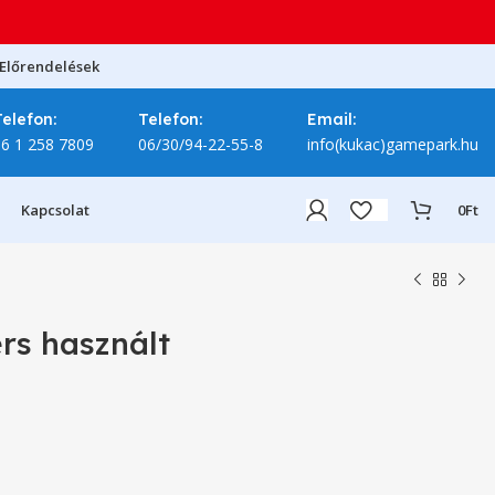
Előrendelések
Telefon:
Telefon:
Email:
06 1 258 7809
06/30/94-22-55-8
info(kukac)gamepark.hu
Kapcsolat
0
Ft
rs használt