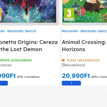
ndo
-
Nintendo Switch
Nintendo
-
Nintendo Swit
netta Origins: Cereza
Animal Crossing
 the Lost Demon
Horizons
vehető üzletünkben
Külső raktárkészlet
zleten
🕒Rendelhető
990
Ft
20,990
Ft
ÁFÁ-t tartalmaz
ÁFÁ-t tart
Kosárba Teszem
Kosárba Tesz