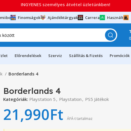
INGYENES személyes átvétel üzletünkben!
miibo
Finomságok
Ajándéktárgyak
Carrera
Használt
zlet
Előrendelések
Szerviz
Szállítás & Fizetés
Promóciók
ok
Borderlands 4
Borderlands 4
Kategóriák:
Playstation 5
,
Playstation
,
PS5 Játékok
21,990
Ft
ÁFÁ-t tartalmaz