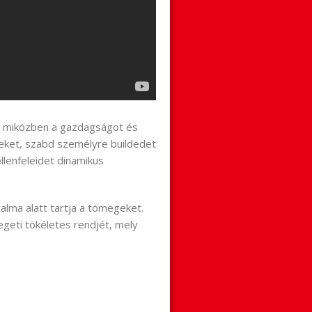
t, miközben a gazdagságot és
eket, szabd személyre buildedet
llenfeleidet dinamikus
ralma alatt tartja a tömegeket.
geti tökéletes rendjét, mely