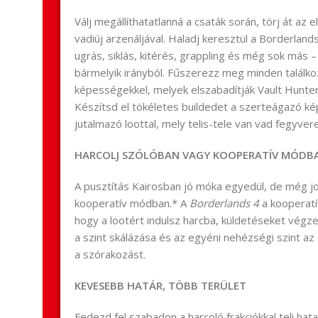
Válj megállíthatatlanná a csaták során, törj át az
vadiúj arzenáljával. Haladj keresztül a Borderlan
ugrás, siklás, kitérés, grappling és még sok más – 
bármelyik irányból. Fűszerezz meg minden találk
képességekkel, melyek elszabadítják Vault Hunte
Készítsd el tökéletes buildedet a szerteágazó ké
jutalmazó loottal, mely telis-tele van vad fegyver
HARCOLJ SZÓLÓBAN VAGY KOOPERATÍV MÓDB
A pusztítás Kairosban jó móka egyedül, de még jo
kooperatív módban.* A
Borderlands 4
a kooperatí
hogy a lootért indulsz harcba, küldetéseket végz
a szint skálázása és az egyéni nehézségi szint az
a szórakozást.
KEVESEBB HATÁR, TÖBB TERÜLET
Fedezd fel szabadon a harcoló frakciókkal teli hat