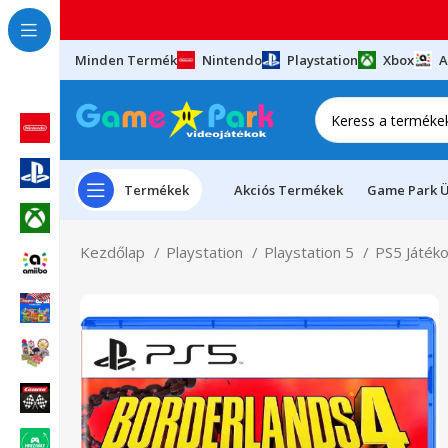
Minden Termék
Nintendo
Playstation
Xbox
A
Termékek
Akciós Termékek
Game Park Ü
Kezdőlap
Playstation
Playstation 5
PS5 Játék