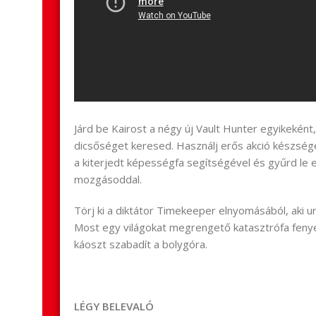
Járd be Kairost a négy új Vault Hunter egyikekén
dicsőséget keresed. Használj erős akció készség
a kiterjedt képességfa segítségével és gyűrd le e
mozgásoddal.
Törj ki a diktátor Timekeeper elnyomásából, aki u
Most egy világokat megrengető katasztrófa fenye
káoszt szabadít a bolygóra.
LÉGY BELEVALÓ