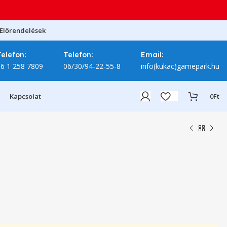
Előrendelések
Telefon:
Telefon:
Email:
06 1 258 7809
06/30/94-22-55-8
info(kukac)gamepark.hu
Kapcsolat
0
Ft