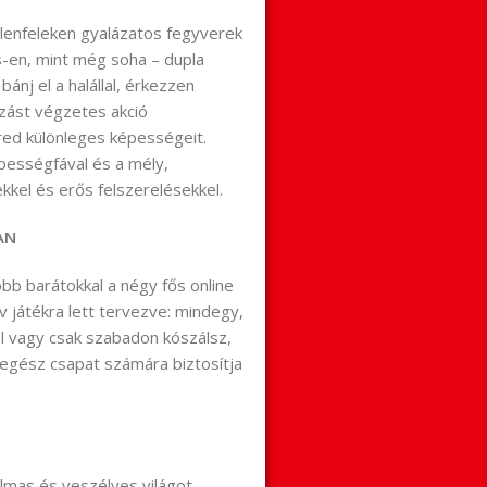
 ellenfeleken gyalázatos fegyverek
ds-en, mint még soha – dupla
bánj el a halállal, érkezzen
ozást végzetes akció
red különleges képességeit.
pességfával és a mély,
ekkel és erős felszerelésekkel.
AN
bb barátokkal a négy fős online
v játékra lett tervezve: mindegy,
el vagy csak szabadon kószálsz,
 egész csapat számára biztosítja
almas és veszélyes világot.