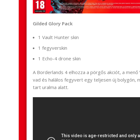
Gilded Glory Pack
1 Vault Hunter skin
1 fegyverskin
1 Echo-4 drone skin
A Borderlands 4 elhozza a pörgős akciót, a menő V
vad és halálos fegyvert egy teljesen új bolygón,
tart uralma alatt.