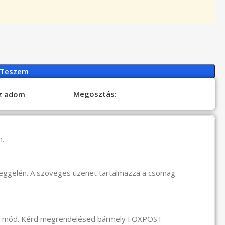
 Teszem
Megosztás:
oz adom
n.
reggelén. A szöveges üzenet tartalmazza a csomag
li mód. Kérd megrendelésed bármely FOXPOST