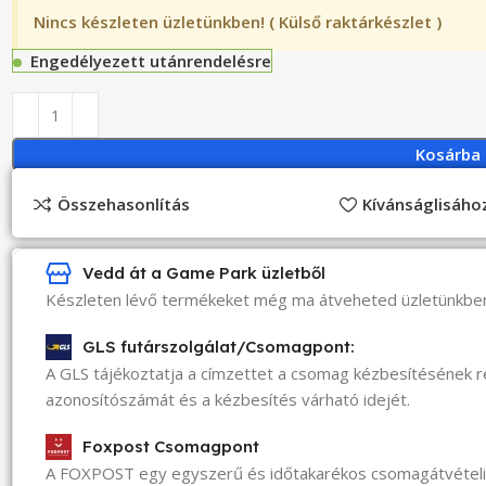
Nincs készleten üzletünkben! ( Külső raktárkészlet )
Engedélyezett utánrendelésre
Kosárba
Összehasonlítás
Kívánságlisáh
Vedd át a Game Park üzletből
Készleten lévő termékeket még ma átveheted üzletünkbe
GLS futárszolgálat/Csomagpont:
A GLS tájékoztatja a címzettet a csomag kézbesítésének 
azonosítószámát és a kézbesítés várható idejét.
Foxpost Csomagpont
A FOXPOST egy egyszerű és időtakarékos csomagátvéte