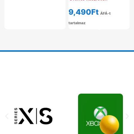
9,490
Ft
ÁFÁ-t
tartalmaz