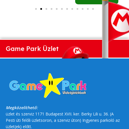
Game Park Üzlet
Megközelíthető:
üzlet és szerviz 1171 Budapest XVII. ker. Berky Lili u. 36. (A
Pesti úti felőli üzletsoron, a szerviz úton) Ingyenes parkoló az
üzlet(ek) előtt.