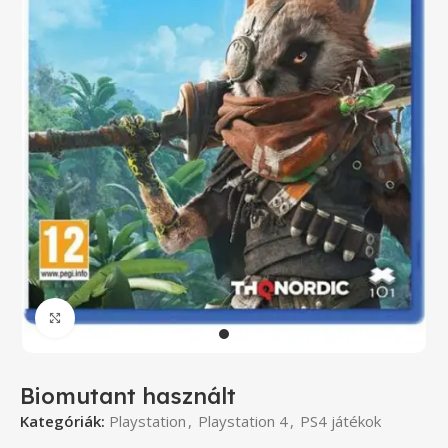
Click to enlarge
Biomutant használt
Kategóriák:
Playstation
,
Playstation 4
,
PS4 játékok