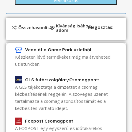
Kívánságlisához
Megosztás:
Összehasonlítás
adom
Vedd át a Game Park üzletből
Készleten lévő termékeket még ma átveheted
üzletünkben.
GLS futárszolgálat/Csomagpont:
A GLS tájékoztatja a címzettet a csomag
kézbesítésének reggelén. A szöveges üzenet
tartalmazza a csomag azonosítószámát és a
kézbesítés várható idejét.
Foxpost Csomagpont
A FOXPOST egy egyszerű és időtakarékos