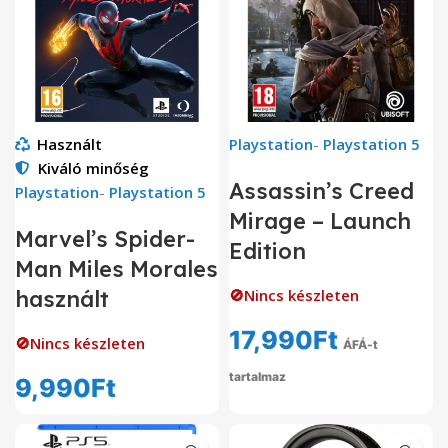
Használt
Playstation
-
Playstation 5
Kiváló minőség
Assassin’s Creed
Playstation
-
Playstation 5
Mirage – Launch
Marvel’s Spider-
Edition
Man Miles Morales
használt
🚫Nincs készleten
17,990
Ft
🚫Nincs készleten
ÁFÁ-t
tartalmaz
9,990
Ft