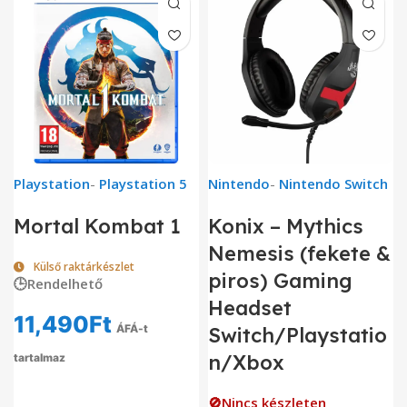
Playstation
-
Playstation 5
Nintendo
-
Nintendo Switch
Mortal Kombat 1
Konix – Mythics
Nemesis (fekete &
Külső raktárkészlet
piros) Gaming
🕒Rendelhető
Headset
11,490
Ft
ÁFÁ-t
Switch/Playstatio
n/Xbox
tartalmaz
🚫Nincs készleten