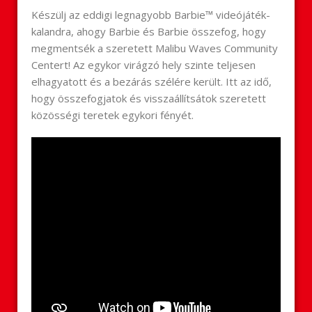
Készülj az eddigi legnagyobb Barbie™ videójáték-
kalandra, ahogy Barbie és Barbie összefog, hogy
megmentsék a szeretett Malibu Waves Community
Centert! Az egykor virágzó hely szinte teljesen
elhagyatott és a bezárás szélére került. Itt az idő,
hogy összefogjatok és visszaállítsátok szeretett
közösségi teretek egykori fényét.