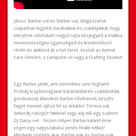
Játssz Barbie-val és Barbie-val, dolgozzatok
csapatban legjobb barátaikkal és családjukkal, hogy
elérjétek célotokat! Hagyd rajta kézjegyed a malibui
nevezetességen ügyességed és kreativitásod
révén és alakítsd át a hat teret, köztük az Animal
Care Centert, a Campsite-ot vagy a Crafting Studiot!
Egy Barbie játék, ami semmihez sem fogható!
Próbálj ki újdonságokat barátaiddal és családoddal,
gondoskodj állatokról Barbie nővéreivel, készíts
fagyit Kennel, újítsd fel az árkádot Teresa-val,
dekorálj robogót Nikkivel vagy adj elő egy számot
Dj Daisy-vel… hiszen milyen Barbie kaland érne
véget egy nagyszabású zenés finálé nélkül?
Mindenki segíteni akar Barbie-nak és Barbie-nak,