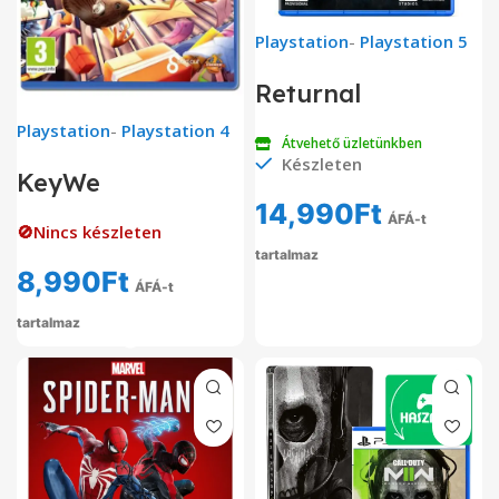
Playstation
-
Playstation 5
Returnal
Playstation
-
Playstation 4
Átvehető üzletünkben
Készleten
KeyWe
14,990
Ft
ÁFÁ-t
🚫Nincs készleten
tartalmaz
8,990
Ft
ÁFÁ-t
tartalmaz