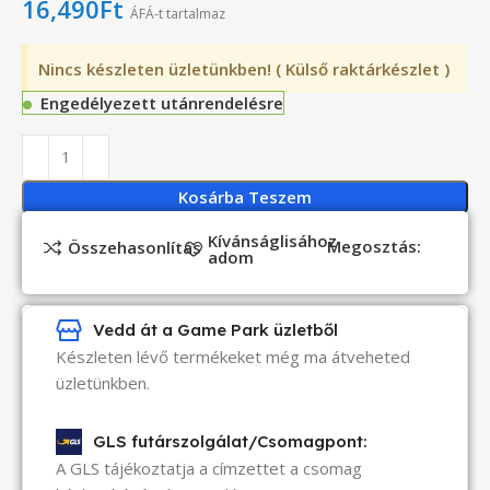
16,490
Ft
ÁFÁ-t tartalmaz
Nincs készleten üzletünkben! ( Külső raktárkészlet )
Engedélyezett utánrendelésre
Kosárba Teszem
Kívánságlisához
Megosztás:
Összehasonlítás
adom
Vedd át a Game Park üzletből
Készleten lévő termékeket még ma átveheted
üzletünkben.
GLS futárszolgálat/Csomagpont:
A GLS tájékoztatja a címzettet a csomag