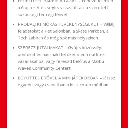
FEDEZD FEL BARBIE VILÁGÁT – Fedezd fel mind
a 6 új teret és segíts visszaállítani a szeretett
közösségi tér régi fényét.
PRÓBÁLJ KI MÓKÁS TEVÉKENYSÉGEKET – Vállalj
feladatokat a Pet Salonban, a Skate Parkban, a
Tech Labban és még sok más helyszínen.
SZEREZZ JUTALMAKAT – Gyűjts közösségi
pontokat és használd fel őket menő outfitek
vásárlásához, vagy fejleszd belőlük a Malibu
Waves Community Centert.
EGYÜTTES ERŐVEL A MINIJÁTÉKOKBAN – Játssz
egyedül vagy csapatban a local co-op módban