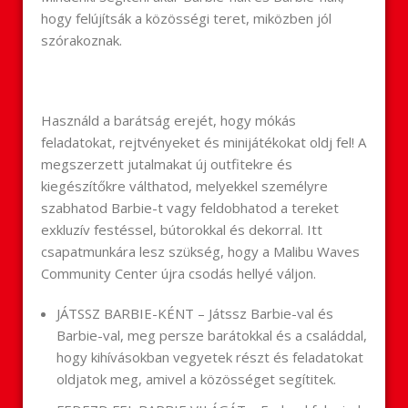
hogy felújítsák a közösségi teret, miközben jól
szórakoznak.
Használd a barátság erejét, hogy mókás
feladatokat, rejtvényeket és minijátékokat oldj fel! A
megszerzett jutalmakat új outfitekre és
kiegészítőkre válthatod, melyekkel személyre
szabhatod Barbie-t vagy feldobhatod a tereket
exkluzív festéssel, bútorokkal és dekorral. Itt
csapatmunkára lesz szükség, hogy a Malibu Waves
Community Center újra csodás hellyé váljon.
JÁTSSZ BARBIE-KÉNT – Játssz Barbie-val és
Barbie-val, meg persze barátokkal és a családdal,
hogy kihívásokban vegyetek részt és feladatokat
oldjatok meg, amivel a közösséget segítitek.