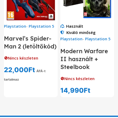
Playstation
-
Playstation 5
Használt
Kiváló minőség
Marvel’s Spider-
Playstation
-
Playstation 5
Man 2 (letöltőkód)
Modern Warfare
🚫Nincs készleten
II használt +
Steelbook
22,000
Ft
ÁFÁ-t
🚫Nincs készleten
tartalmaz
14,990
Ft