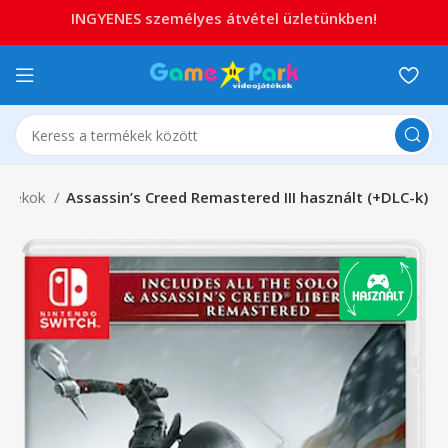
INGYENES személyes átvétel üzletünkben!
játékok
Assassin’s Creed Remastered III használt (+DLC-k)