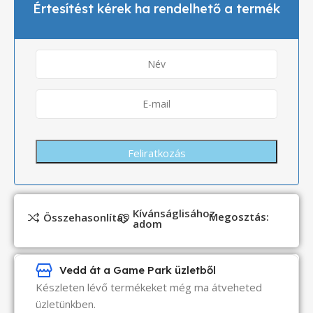
Értesítést kérek ha rendelhető a termék
Kívánságlisához
Megosztás:
Összehasonlítás
adom
Vedd át a Game Park üzletből
Készleten lévő termékeket még ma átveheted
üzletünkben.