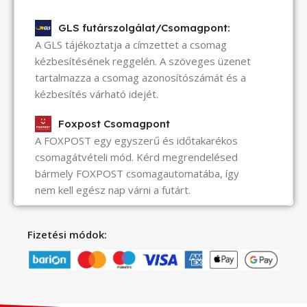
GLS futárszolgálat/Csomagpont:
A GLS tájékoztatja a címzettet a csomag
kézbesítésének reggelén. A szöveges üzenet
tartalmazza a csomag azonosítószámát és a
kézbesítés várható idejét.
Foxpost Csomagpont
A FOXPOST egy egyszerű és időtakarékos
csomagátvételi mód. Kérd megrendelésed
bármely FOXPOST csomagautomatába, így
nem kell egész nap várni a futárt.
Fizetési módok: