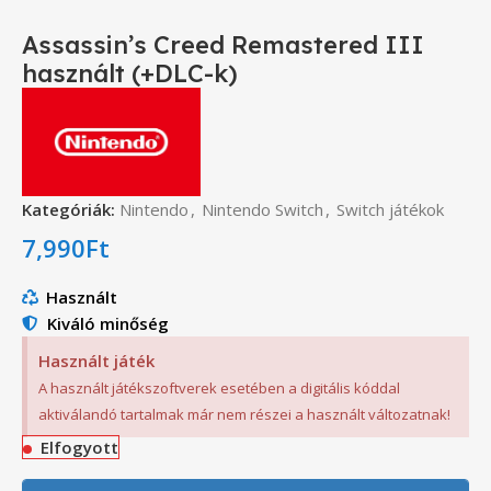
Assassin’s Creed Remastered III
használt (+DLC-k)
Kategóriák:
Nintendo
,
Nintendo Switch
,
Switch játékok
7,990
Ft
Használt
Kiváló minőség
Használt játék
A használt játékszoftverek esetében a digitális kóddal
aktiválandó tartalmak már nem részei a használt változatnak!
Elfogyott