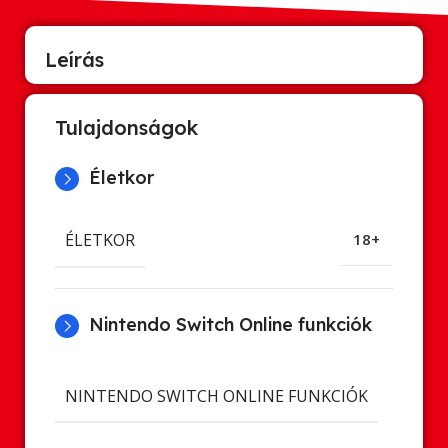
Leírás
Tulajdonságok
Életkor
ÉLETKOR
18+
Nintendo Switch Online funkciók
Cl
NINTENDO SWITCH ONLINE FUNKCIÓK
ment