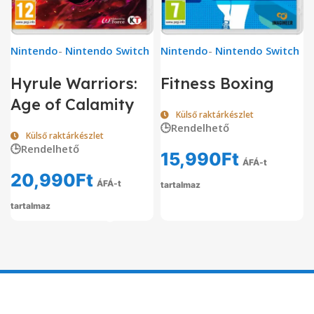
Nintendo
-
Nintendo Switch
Nintendo
-
Nintendo Switch
Hyrule Warriors:
Fitness Boxing
Age of Calamity
Külső raktárkészlet
🕒Rendelhető
Külső raktárkészlet
🕒Rendelhető
15,990
Ft
ÁFÁ-t
20,990
Ft
ÁFÁ-t
tartalmaz
tartalmaz