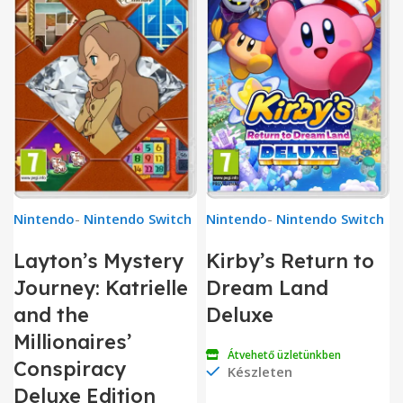
Nintendo
-
Nintendo Switch
Nintendo
-
Nintendo Switch
Layton’s Mystery
Kirby’s Return to
Journey: Katrielle
Dream Land
and the
Deluxe
Millionaires’
Átvehető üzletünkben
Conspiracy
Készleten
Deluxe Edition