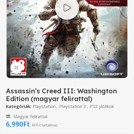
Click to enlarge
Assassin’s Creed III: Washington
Edition (magyar felirattal)
Kategóriák:
Playstation
,
Playstation 3
,
PS3 játékok
Magyar felirattal
6,990
Ft
ÁFÁ-t tartalmaz