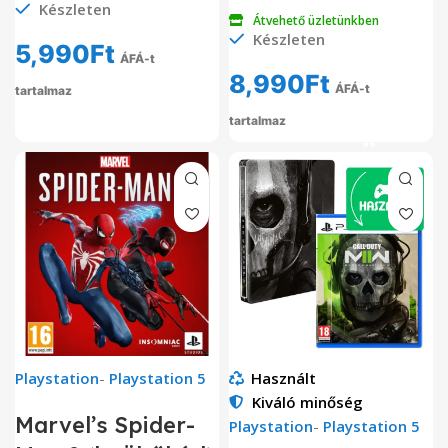
Készleten
Átvehető üzletünkben
Készleten
5,990
Ft
ÁFÁ-t
8,990
Ft
ÁFÁ-t
tartalmaz
tartalmaz
Playstation
-
Playstation 5
Használt
Kiváló minőség
Marvel’s Spider-
Playstation
-
Playstation 5