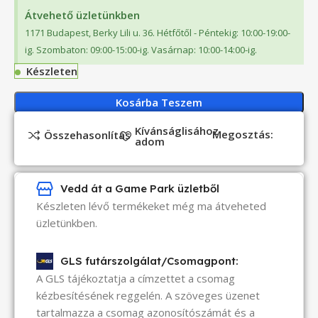
Átvehető üzletünkben
1171 Budapest, Berky Lili u. 36. Hétfőtől - Péntekig: 10:00-19:00-
ig. Szombaton: 09:00-15:00-ig. Vasárnap: 10:00-14:00-ig.
Készleten
Kosárba Teszem
Kívánságlisához
Megosztás:
Összehasonlítás
adom
Vedd át a Game Park üzletből
Készleten lévő termékeket még ma átveheted
üzletünkben.
GLS futárszolgálat/Csomagpont:
A GLS tájékoztatja a címzettet a csomag
kézbesítésének reggelén. A szöveges üzenet
tartalmazza a csomag azonosítószámát és a