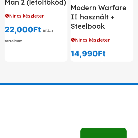
Man 2 (letöltőkód)
Modern Warfare
🚫Nincs készleten
II használt +
Steelbook
22,000
Ft
ÁFÁ-t
🚫Nincs készleten
tartalmaz
14,990
Ft