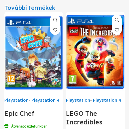
További termékek
Playstation
-
Playstation 4
Playstation
-
Playstation 4
Epic Chef
LEGO The
Incredibles
Átvehető üzletünkben