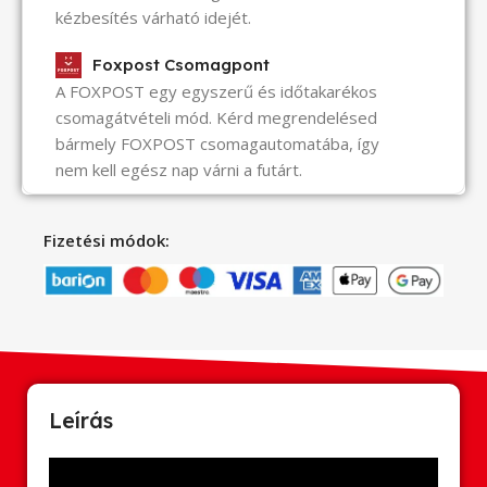
kézbesítés várható idejét.
Foxpost Csomagpont
A FOXPOST egy egyszerű és időtakarékos
csomagátvételi mód. Kérd megrendelésed
bármely FOXPOST csomagautomatába, így
nem kell egész nap várni a futárt.
Fizetési módok:
Leírás