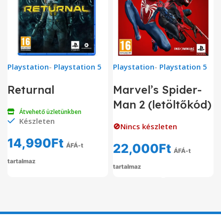
Playstation
-
Playstation 5
Playstation
-
Playstation 5
Returnal
Marvel’s Spider-
Man 2 (letöltőkód)
Átvehető üzletünkben
Készleten
🚫Nincs készleten
14,990
Ft
22,000
Ft
ÁFÁ-t
ÁFÁ-t
tartalmaz
tartalmaz