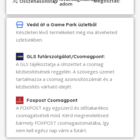
Megosztás:
Összehasonlítás
adom
Vedd át a Game Park üzletből
Készleten lévő termékeket még ma átveheted
üzletünkben.
GLS futárszolgálat/Csomagpont:
A GLS tájékoztatja a címzettet a csomag
kézbesítésének reggelén. A szöveges üzenet
tartalmazza a csomag azonosítószámát és a
kézbesítés várható idejét.
Foxpost Csomagpont
A FOXPOST egy egyszerű és időtakarékos
csomagátvételi mód. Kérd megrendelésed
bármely FOXPOST csomagautomatába, így
nem kell egész nap várni a futárt.