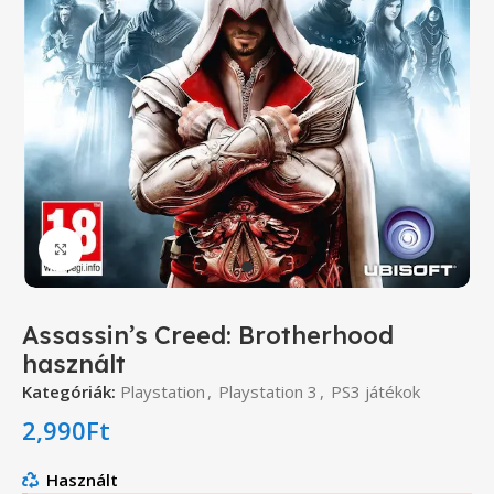
Click to enlarge
Assassin’s Creed: Brotherhood
használt
Kategóriák:
Playstation
,
Playstation 3
,
PS3 játékok
2,990
Ft
Használt