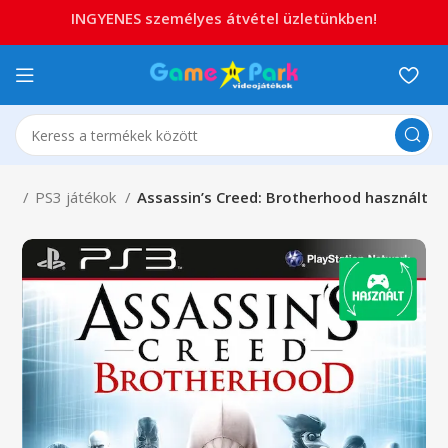
INGYENES személyes átvétel üzletünkben!
n 3
PS3 játékok
Assassin’s Creed: Brotherhood használt