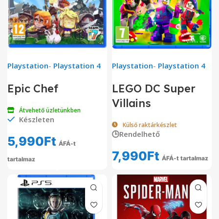
Playstation
-
Playstation 4
Playstation
-
Playstation 4
Epic Chef
LEGO DC Super
Villains
Átvehető üzletünkben
Készleten
Külső raktárkészlet
🕒Rendelhető
5,990
Ft
ÁFÁ-t
7,990
Ft
ÁFÁ-t tartalmaz
tartalmaz