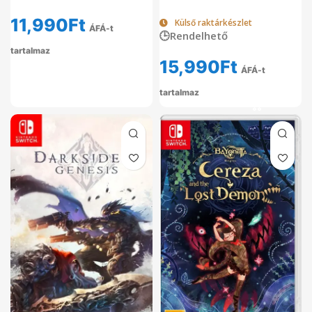
11,990
Ft
Külső raktárkészlet
ÁFÁ-t
🕒Rendelhető
tartalmaz
15,990
Ft
ÁFÁ-t
tartalmaz