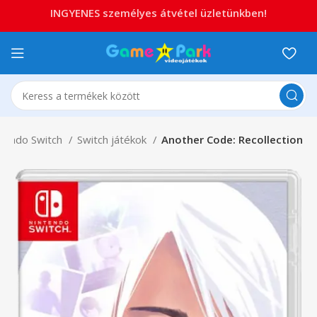
INGYENES személyes átvétel üzletünkben!
tendo Switch
Switch játékok
Another Code: Recollection