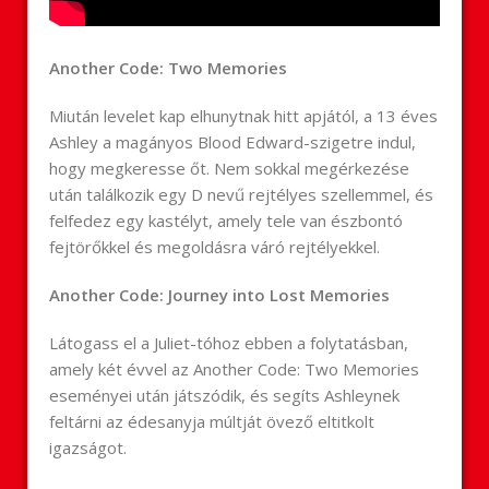
Another Code: Two Memories
Miután levelet kap elhunytnak hitt apjától, a 13 éves
Ashley a magányos Blood Edward-szigetre indul,
hogy megkeresse őt. Nem sokkal megérkezése
után találkozik egy D nevű rejtélyes szellemmel, és
felfedez egy kastélyt, amely tele van észbontó
fejtörőkkel és megoldásra váró rejtélyekkel.
Another Code: Journey into Lost Memories
Látogass el a Juliet-tóhoz ebben a folytatásban,
amely két évvel az Another Code: Two Memories
eseményei után játszódik, és segíts Ashleynek
feltárni az édesanyja múltját övező eltitkolt
igazságot.