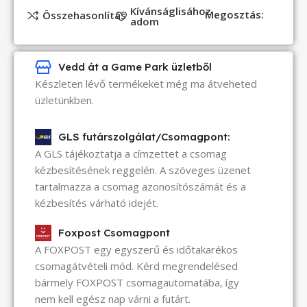
Kívánságlisához
Megosztás:
Összehasonlítás
adom
Vedd át a Game Park üzletből
Készleten lévő termékeket még ma átveheted
üzletünkben.
GLS futárszolgálat/Csomagpont:
A GLS tájékoztatja a címzettet a csomag
kézbesítésének reggelén. A szöveges üzenet
tartalmazza a csomag azonosítószámát és a
kézbesítés várható idejét.
Foxpost Csomagpont
A FOXPOST egy egyszerű és időtakarékos
csomagátvételi mód. Kérd megrendelésed
bármely FOXPOST csomagautomatába, így
nem kell egész nap várni a futárt.