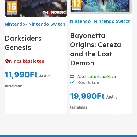
Nintendo
-
Nintendo Switch
Nintendo
-
Nintendo Switch
Bayonetta
Darksiders
Origins: Cereza
Genesis
and the Lost
🚫Nincs készleten
Demon
11,990
Ft
ÁFÁ-t
Átvehető üzletünkben
Készleten
tartalmaz
19,990
Ft
ÁFÁ-t
tartalmaz