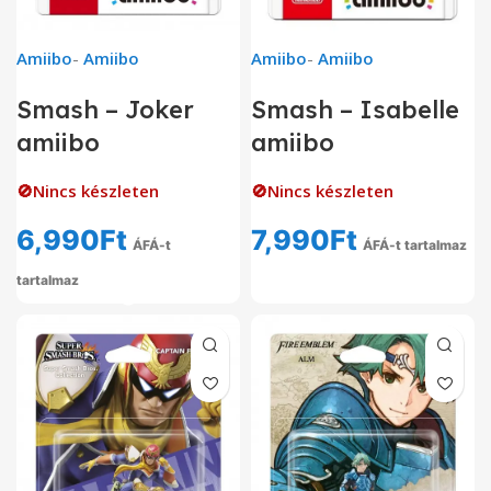
Amiibo
-
Amiibo
Amiibo
-
Amiibo
Smash – Isabelle
Smash – Joker
amiibo
amiibo
🚫Nincs készleten
🚫Nincs készleten
7,990
Ft
6,990
Ft
ÁFÁ-t tartalmaz
ÁFÁ-t
tartalmaz