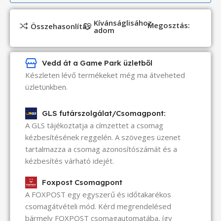
Kívánságlisához
Megosztás:
Összehasonlítás
adom
Vedd át a Game Park üzletből
Készleten lévő termékeket még ma átveheted
üzletünkben.
GLS futárszolgálat/Csomagpont:
A GLS tájékoztatja a címzettet a csomag
kézbesítésének reggelén. A szöveges üzenet
tartalmazza a csomag azonosítószámát és a
kézbesítés várható idejét.
Foxpost Csomagpont
A FOXPOST egy egyszerű és időtakarékos
csomagátvételi mód. Kérd megrendelésed
bármely FOXPOST csomagautomatába, így