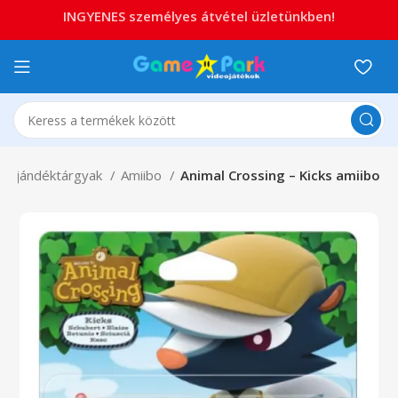
INGYENES személyes átvétel üzletünkben!
Ajándéktárgyak
Amiibo
Animal Crossing – Kicks amiibo