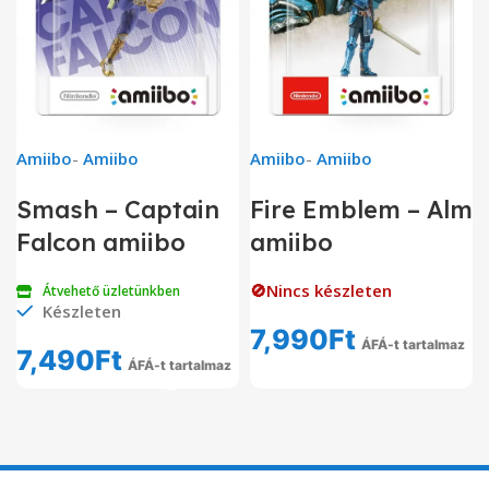
Amiibo
-
Amiibo
Amiibo
-
Amiibo
Smash – Captain
Fire Emblem – Alm
Falcon amiibo
amiibo
🚫Nincs készleten
Átvehető üzletünkben
Készleten
7,990
Ft
ÁFÁ-t tartalmaz
7,490
Ft
ÁFÁ-t tartalmaz