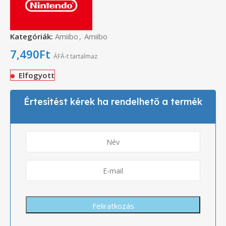
Kategóriák:
Amiibo
,
Amiibo
7,490
Ft
ÁFÁ-t tartalmaz
Elfogyott
Értesítést kérek ha rendelhető a termék