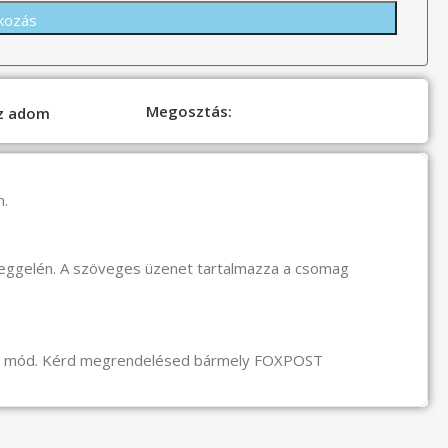
Megosztás:
oz adom
n.
reggelén. A szöveges üzenet tartalmazza a csomag
li mód. Kérd megrendelésed bármely FOXPOST