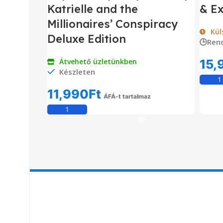
Katrielle and the
& Ex
Millionaires’ Conspiracy
Kül
Deluxe Edition
🕒Ren
Átvehető üzletünkben
15,
Készleten
11,990
Ft
ÁFÁ-t tartalmaz
Kosárba Teszem