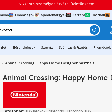
INGYENES személyes átvétel üzletünkben!
miibo
Finomságok
Ajándéktárgyak
Carrera
Használt
zlet
Előrendelések
Szerviz
Szállítás & Fizetés
Promóciók
k
Animal Crossing: Happy Home Designer használt
Animal Crossing: Happy Home 
Kategóriák:
3DS játékok
,
Nintendo
,
Nintendo 3DS