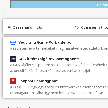
Összehasonlítás
Kívánságlisáh
Vedd át a Game Park üzletből
Készleten lévő termékeket még ma átveheted üzletünkbe
GLS futárszolgálat/Csomagpont:
A GLS tájékoztatja a címzettet a csomag kézbesítésének 
azonosítószámát és a kézbesítés várható idejét.
Foxpost Csomagpont
A FOXPOST egy egyszerű és időtakarékos csomagátvéte
csomagautomatába, így nem kell egész nap várni a futárt.