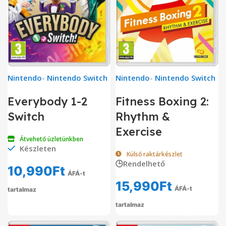
Nintendo
-
Nintendo Switch
Nintendo
-
Nintendo Switch
Everybody 1-2
Fitness Boxing 2:
Switch
Rhythm &
Exercise
Átvehető üzletünkben
Készleten
Külső raktárkészlet
🕒Rendelhető
10,990
Ft
ÁFÁ-t
15,990
Ft
ÁFÁ-t
tartalmaz
tartalmaz