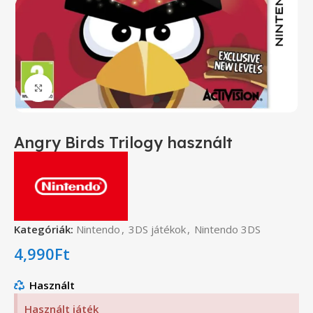
Click to enlarge
Angry Birds Trilogy használt
Kategóriák:
Nintendo
,
3DS játékok
,
Nintendo 3DS
4,990
Ft
Használt
Használt játék