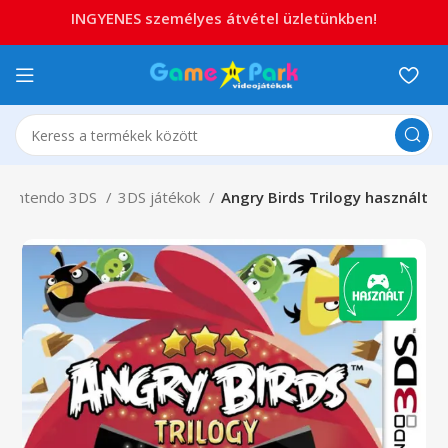
INGYENES személyes átvétel üzletünkben!
Nintendo 3DS
3DS játékok
Angry Birds Trilogy használt