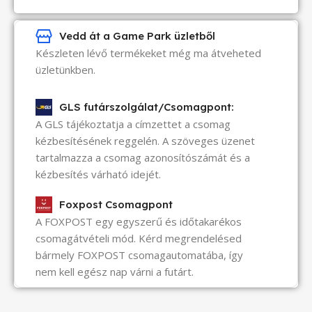
Vedd át a Game Park üzletből
Készleten lévő termékeket még ma átveheted
üzletünkben.
GLS futárszolgálat/Csomagpont:
A GLS tájékoztatja a címzettet a csomag
kézbesítésének reggelén. A szöveges üzenet
tartalmazza a csomag azonosítószámát és a
kézbesítés várható idejét.
Foxpost Csomagpont
A FOXPOST egy egyszerű és időtakarékos
csomagátvételi mód. Kérd megrendelésed
bármely FOXPOST csomagautomatába, így
nem kell egész nap várni a futárt.