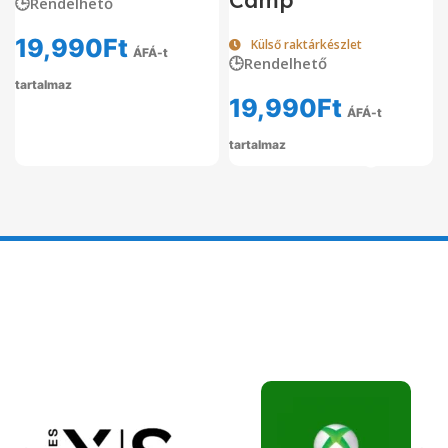
Camp
🕒Rendelhető
19,990
Ft
Külső raktárkészlet
ÁFÁ-t
🕒Rendelhető
tartalmaz
19,990
Ft
ÁFÁ-t
tartalmaz