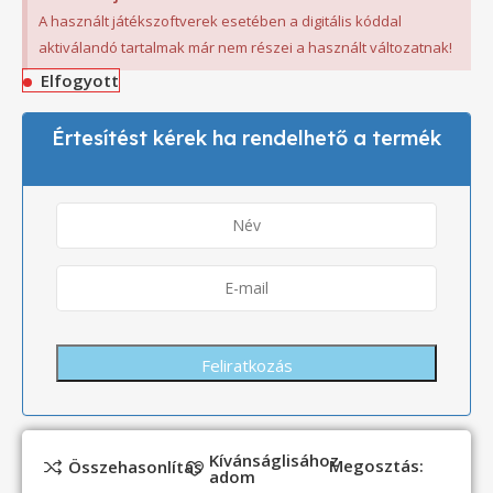
A használt játékszoftverek esetében a digitális kóddal
aktiválandó tartalmak már nem részei a használt változatnak!
Elfogyott
Értesítést kérek ha rendelhető a termék
Kívánságlisához
Megosztás:
Összehasonlítás
adom