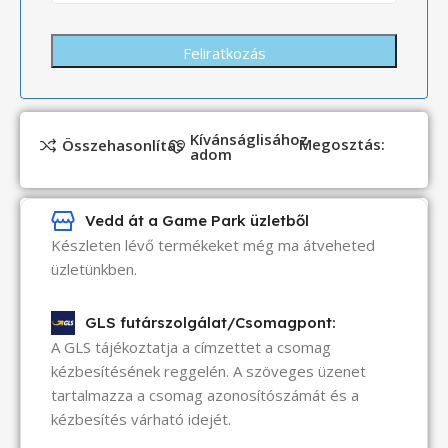
Kívánságlisához
Megosztás:
Összehasonlítás
adom
Vedd át a Game Park üzletből
Készleten lévő termékeket még ma átveheted
üzletünkben.
GLS futárszolgálat/Csomagpont:
A GLS tájékoztatja a címzettet a csomag
kézbesítésének reggelén. A szöveges üzenet
tartalmazza a csomag azonosítószámát és a
kézbesítés várható idejét.