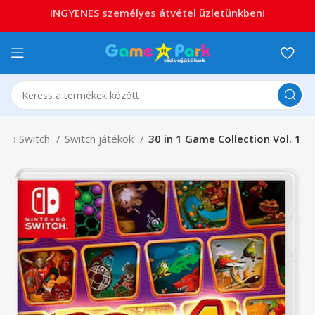
INGYENES személyes átvétel üzletünkben!
ndo Switch
Switch játékok
30 in 1 Game Collection Vol. 1