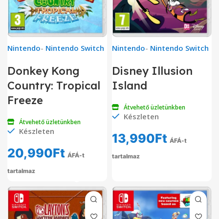
Nintendo
-
Nintendo Switch
Nintendo
-
Nintendo Switch
Donkey Kong
Disney Illusion
Country: Tropical
Island
Freeze
Átvehető üzletünkben
Készleten
Átvehető üzletünkben
Készleten
13,990
Ft
ÁFÁ-t
20,990
Ft
ÁFÁ-t
tartalmaz
tartalmaz