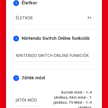
Életkor
ÉLETKOR
7+
Nintendo Switch Online funkciók
Cl
NINTENDO SWITCH ONLINE FUNKCIÓK
ment
Játék mód
Asztali mód – 1-4
játékos
,
Kézi mód – 1
JÁTÉK MÓD
játékos
,
TV Mód – 1-4
játékos