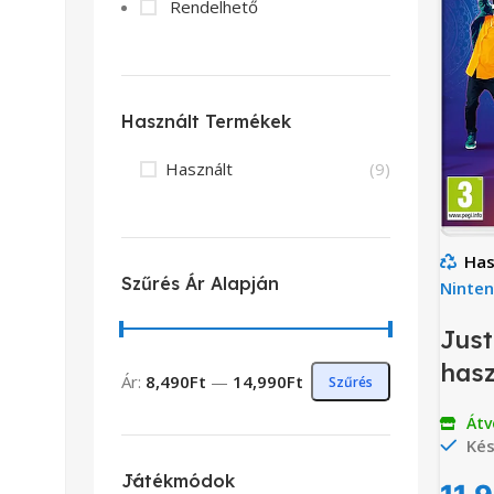
Rendelhető
Használt Termékek
Használt
(9)
Has
Szűrés Ár Alapján
Ninte
Just
hasz
Ár:
8,490Ft
—
14,990Ft
Szűrés
Átv
Kés
Játékmódok