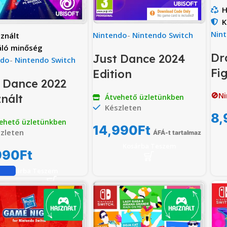
H
K
Nin
Nintendo
-
Nintendo Switch
znált
áló minőség
Dr
Just Dance 2024
ndo
-
Nintendo Switch
Fi
Edition
 Dance 2022
🚫Ni
nált
Átvehető üzletünkben
Készleten
8,
ehető üzletünkben
14,990
Ft
zleten
ÁFÁ-t tartalmaz
Kosárba Teszem
990
Ft
Kosárba Teszem