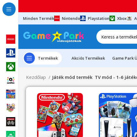
Minden Termék
Nintendo
Playstation
Xbox
A
Termékek
Akciós Termékek
Game Park Ü
Kezdőlap
Játék mód termék
TV mód - 1-6 játék