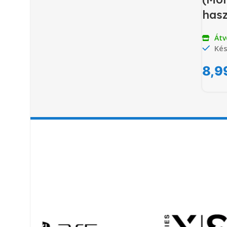
hasz
Átv
Kés
8,9