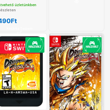
tvehető üzletünkben
észleten
490
Ft
Kosárba Teszem