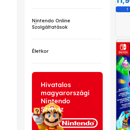
11,
Nintendo Online
Szolgáltatások
Életkor
Hivatalos
magyarországi
Nintendo
Szerviz