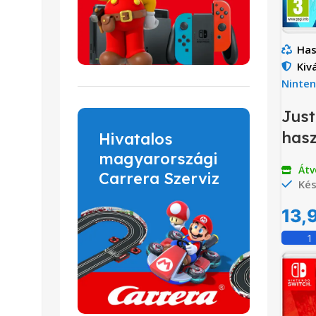
Has
Kiv
Ninte
Just
hasz
Hivatalos
magyarországi
Átv
Carrera Szerviz
Kés
13,