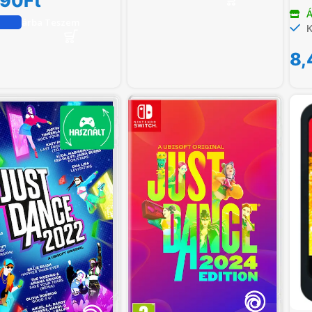
990
Ft
Á
Kosárba Teszem
K
8,