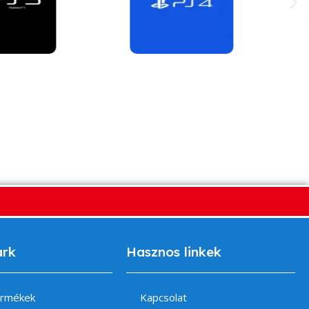
ark
Hasznos linkek
ermékek
Kapcsolat