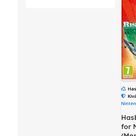
Has
Kiv
Ninte
Has
for 
(Mo