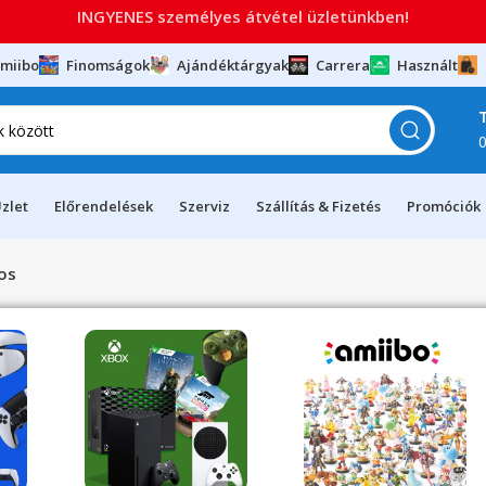
INGYENES személyes átvétel üzletünkben!
miibo
Finomságok
Ajándéktárgyak
Carrera
Használt
zlet
Előrendelések
Szerviz
Szállítás & Fizetés
Promóciók
os