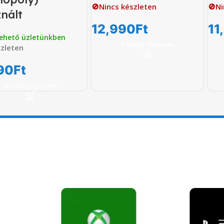
🚫Nincs készleten
🚫Ni
nált
12,990
Ft
11
ehető üzletünkben
Tovább Olvasom
zleten
90
Ft
Kosárba Teszem