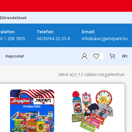
Előrendelések
Telefon:
Telefon:
Email:
06 1 258 7809
06/30/94-22-55-8
info(kukac)gamepark.hu
Kapcsolat
0
Ft
Mind a(z) 12 találat megjelenítve