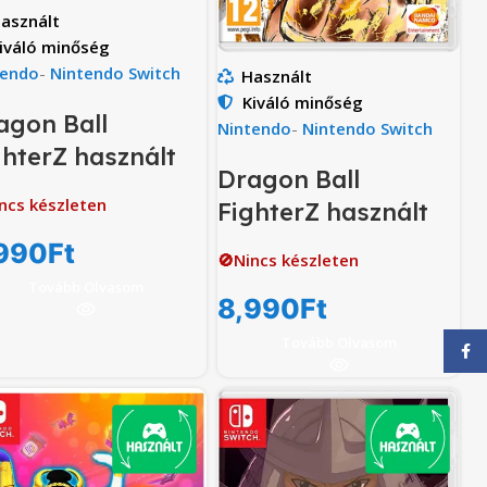
asznált
iváló minőség
tendo
-
Nintendo Switch
Használt
Kiváló minőség
agon Ball
Nintendo
-
Nintendo Switch
ghterZ használt
Dragon Ball
ncs készleten
FighterZ használt
990
Ft
🚫Nincs készleten
Tovább Olvasom
8,990
Ft
Tovább Olvasom
Face