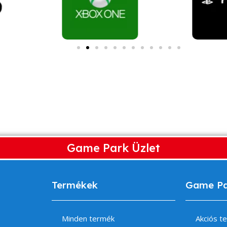
Game Park Üzlet
Termékek
Game P
Minden termék
Akciós t