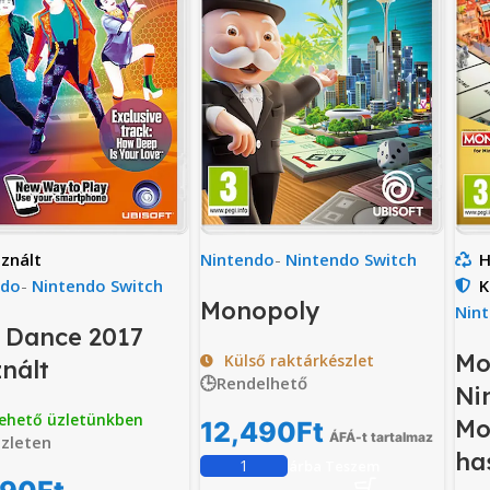
znált
Nintendo
-
Nintendo Switch
H
ndo
-
Nintendo Switch
K
Monopoly
Nin
 Dance 2017
Mo
Külső raktárkészlet
nált
🕒Rendelhető
Ni
ehető üzletünkben
Mo
12,490
Ft
ÁFÁ-t tartalmaz
zleten
ha
Kosárba Teszem