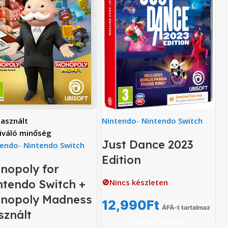
asznált
Nintendo
-
Nintendo Switch
iváló minőség
Just Dance 2023
tendo
-
Nintendo Switch
Edition
nopoly for
ntendo Switch +
🚫Nincs készleten
nopoly Madness
12,990
Ft
ÁFÁ-t tartalmaz
sznált
Tovább Olvasom