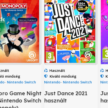
znált
Használt
H
áló minőség
Kiváló minőség
K
ndo
-
Nintendo Switch
Nintendo
-
Nintendo Switch
Nin
bro Game Night
Just Dance 2021
Ju
Nintendo Switch
használt
ha
nopoly)