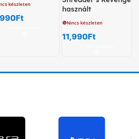
ncs készleten
használt
,990
Ft
🚫Nincs készleten
Tovább Olvasom
11,990
Ft
Tovább Olvasom