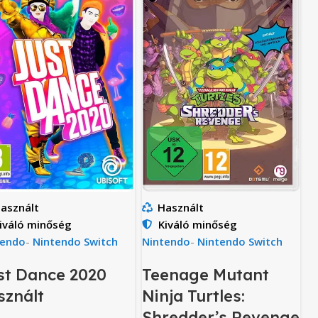
Használt
asznált
Kiváló minőség
iváló minőség
Nintendo
-
Nintendo Switch
tendo
-
Nintendo Switch
Teenage Mutant
st Dance 2020
Ninja Turtles:
sznált
Shredder’s Revenge