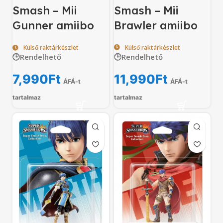
Smash – Mii
Smash – Mii
Brawler amiibo
Gunner amiibo
Külső raktárkészlet
Külső raktárkészlet
🕒Rendelhető
🕒Rendelhető
11,990
Ft
7,990
Ft
ÁFÁ-t
ÁFÁ-t
tartalmaz
tartalmaz