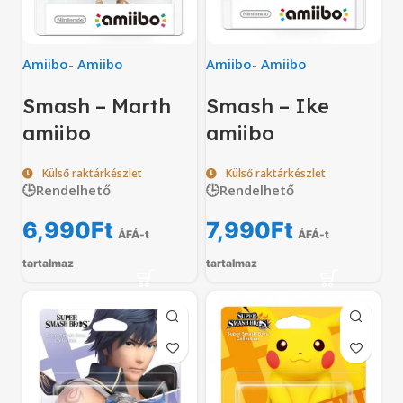
Amiibo
-
Amiibo
Amiibo
-
Amiibo
Smash – Marth
Smash – Ike
amiibo
amiibo
Külső raktárkészlet
Külső raktárkészlet
🕒Rendelhető
🕒Rendelhető
6,990
Ft
7,990
Ft
ÁFÁ-t
ÁFÁ-t
tartalmaz
tartalmaz