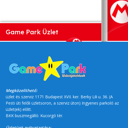
Game Park Üzlet
Megközelíthető:
üzlet és szerviz 1171 Budapest XVII. ker. Berky Lili u. 36. (A
Pesti úti felőli üzletsoron, a szerviz úton) Ingyenes parkoló az
üzlet(ek) előtt.
BKK buszmegálló: Kucorgó tér.
Üzletünk nyitvatartása: