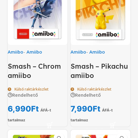
Amiibo
-
Amiibo
Amiibo
-
Amiibo
Smash – Chrom
Smash – Pikachu
amiibo
amiibo
Külső raktárkészlet
Külső raktárkészlet
🕒Rendelhető
🕒Rendelhető
6,990
Ft
7,990
Ft
ÁFÁ-t
ÁFÁ-t
tartalmaz
tartalmaz