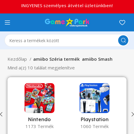
INGYENES személyes átvétel üzletünkben!
Kezdőlap
amiibo Széria termék
amiibo Smash
Mind a(z) 10 találat megjelenítve
Nintendo
Playstation
1173 Termék
1060 Termék