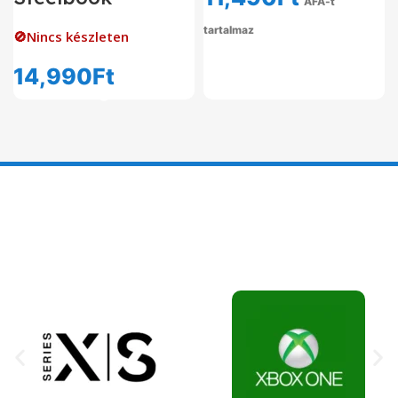
ÁFÁ-t
tartalmaz
🚫Nincs készleten
14,990
Ft