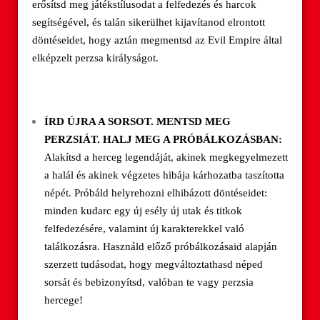
erősítsd meg játékstílusodat a felfedezés és harcok
segítségével, és talán sikerülhet kijavítanod elrontott
döntéseidet, hogy aztán megmentsd az Evil Empire által
elképzelt perzsa királyságot.
ÍRD ÚJRA A SORSOT. MENTSD MEG
PERZSIÁT. HALJ MEG A PRÓBÁLKOZÁSBAN:
Alakítsd a herceg legendáját, akinek megkegyelmezett
a halál és akinek végzetes hibája kárhozatba taszította
népét. Próbáld helyrehozni elhibázott döntéseidet:
minden kudarc egy új esély új utak és titkok
felfedezésére, valamint új karakterekkel való
találkozásra. Használd előző próbálkozásaid alapján
szerzett tudásodat, hogy megváltoztathasd néped
sorsát és bebizonyítsd, valóban te vagy perzsia
hercege!