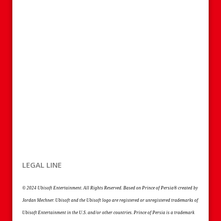
LEGAL LINE
© 2024 Ubisoft Entertainment. All Rights Reserved. Based on Prince of Persia® created by
Jordan Mechner. Ubisoft and the Ubisoft logo are registered or unregistered trademarks of
Ubisoft Entertainment in the U.S. and/or other countries. Prince of Persia is a trademark