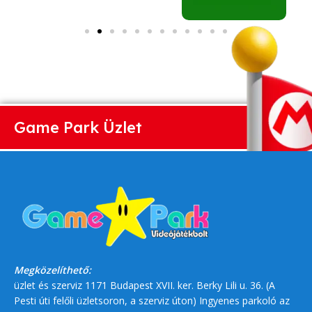
Game Park Üzlet
Megközelíthető:
üzlet és szerviz 1171 Budapest XVII. ker. Berky Lili u. 36. (A
Pesti úti felőli üzletsoron, a szerviz úton) Ingyenes parkoló az