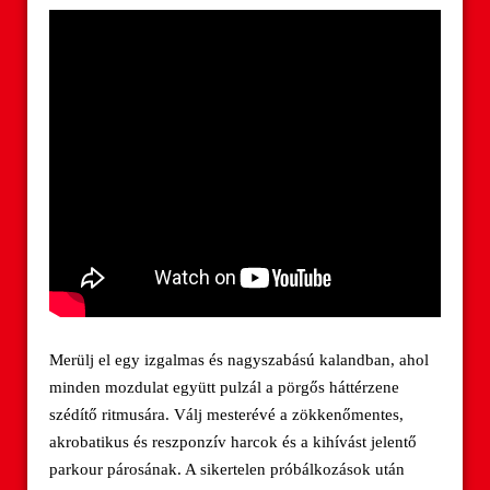
Merülj el egy izgalmas és nagyszabású kalandban, ahol
minden mozdulat együtt pulzál a pörgős háttérzene
szédítő ritmusára. Válj mesterévé a zökkenőmentes,
akrobatikus és reszponzív harcok és a kihívást jelentő
parkour párosának. A sikertelen próbálkozások után