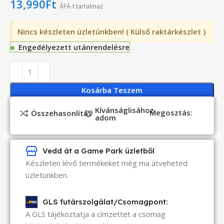
13,990
Ft
ÁFÁ-t tartalmaz
Nincs készleten üzletünkben! ( Külső raktárkészlet )
Engedélyezett utánrendelésre
Kosárba Teszem
Kívánságlisához
Megosztás:
Összehasonlítás
adom
Vedd át a Game Park üzletből
Készleten lévő termékeket még ma átveheted
üzletünkben.
GLS futárszolgálat/Csomagpont:
A GLS tájékoztatja a címzettet a csomag