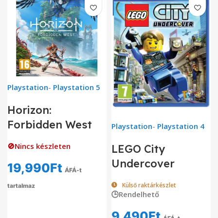
Playstation
-
Playstation 5
Horizon:
Forbidden West
Playstation
-
Playstation 4
🚫Nincs készleten
LEGO City
Undercover
19,990
Ft
ÁFÁ-t
Külső raktárkészlet
tartalmaz
🕒Rendelhető
9,490
Ft