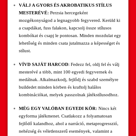
VÁLJ A GYORS ÉS AKROBATIKUS STÍLUS
MESTERÉVÉ:
Perzsia hercegeként
mozgékonyságod a legnagyobb fegyvered. Kerüld ki
a csapdákat, fuss falakon, kapcsolj össze stílusos
kombókat és csapj le pontosan. Minden mozdulat egy
lehetőség és minden csata jutalmazza a képességet és
stílust.
VÍVD SAJÁT HARCOD
: Fedezz fel, oldj fel és válj
mesterévé a több, mint 100 egyedi fegyvernek és
medálnak. Alkalmazkodj, fejlődj és szabd személyre
buildedet minden körben és kraftolj halálos
kombinációkat, melyek passzolnak játékstílusodhoz.
MÉG EGY VALÓBAN EGYEDI KÖR:
Nincs két
egyforma játékmenet. Csatlakozz a folyamatosan
fejlődő kalandhoz, ahol a narráció, metaprogresszió,
nehézség és véletlenszerű események, valamint a