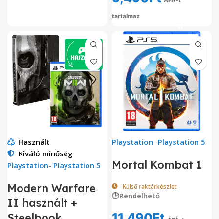
ÁFÁ-t
tartalmaz
Használt
Playstation
-
Playstation 5
Kiváló minőség
Mortal Kombat 1
Playstation
-
Playstation 5
Modern Warfare
Külső raktárkészlet
🕒Rendelhető
II használt +
11,490
Ft
Steelbook