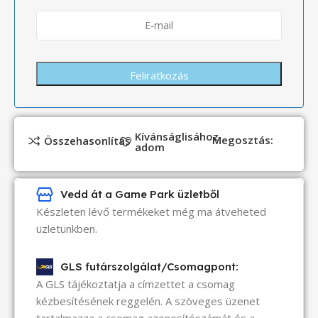
Kívánságlisához
Megosztás:
Összehasonlítás
adom
Vedd át a Game Park üzletből
Készleten lévő termékeket még ma átveheted
üzletünkben.
GLS futárszolgálat/Csomagpont:
A GLS tájékoztatja a címzettet a csomag
kézbesítésének reggelén. A szöveges üzenet
tartalmazza a csomag azonosítószámát és a