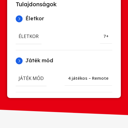
Tulajdonságok
Életkor
ÉLETKOR
7+
Játék mód
JÁTÉK MÓD
4 játékos – Remote