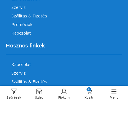
Szerviz
Szállítás & Fizetés
Promóciók
Kapcsolat
Hasznos linkek
Kapcsolat
Szerviz
Szállítás & Fizetés
Fiókom
0
Szűrések
Üzlet
Fiókom
Kosár
Menu
Általános Szerződési Feltételek
Adatvédelem és Cookie Tájékoztató
14 napos indokolás nélküli elállás bejelentése