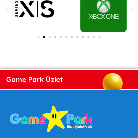
Game Park Üzlet