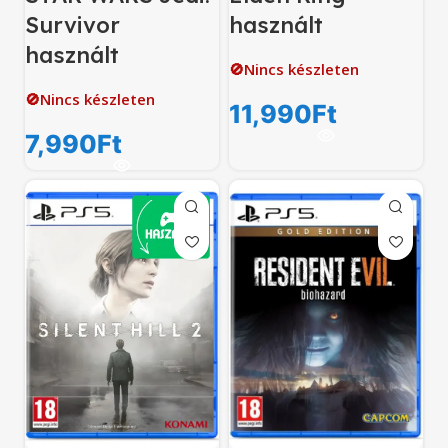
Survivor
használt
használt
🚫Nincs készleten
🚫Nincs készleten
11,990
Ft
7,990
Ft