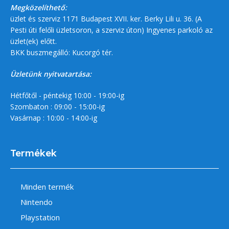
Megközelíthető:
üzlet és szerviz 1171 Budapest XVII. ker. Berky Lili u. 36. (A
Pesti úti felőli üzletsoron, a szerviz úton) Ingyenes parkoló az
üzlet(ek) előtt.
BKK buszmegálló: Kucorgó tér.
Üzletünk nyitvatartása:
Hétfőtől - péntekig 10:00 - 19:00-ig
Szombaton : 09:00 - 15:00-ig
Vasárnap : 10:00 - 14:00-ig
Termékek
Minden termék
Nintendo
Playstation