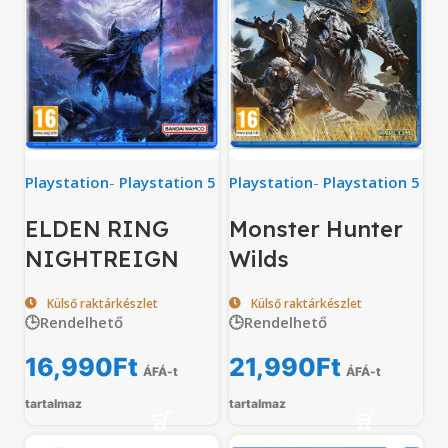
Playstation
-
Playstation 5
Playstation
-
Playstation 5
ELDEN RING
Monster Hunter
NIGHTREIGN
Wilds
Külső raktárkészlet
Külső raktárkészlet
🕒Rendelhető
🕒Rendelhető
16,990
Ft
21,990
Ft
ÁFÁ-t
ÁFÁ-t
tartalmaz
tartalmaz