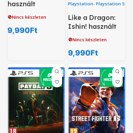
használt
Playstation
-
Playstation 5
Like a Dragon:
🚫Nincs készleten
Ishin! használt
9,990
Ft
🚫Nincs készleten
9,990
Ft